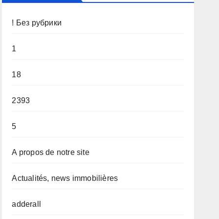
! Без рубрики
1
18
2393
5
A propos de notre site
Actualités, news immobilières
adderall