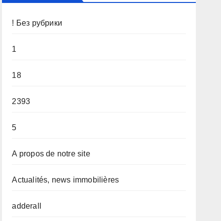
! Без рубрики
1
18
2393
5
A propos de notre site
Actualités, news immobilières
adderall