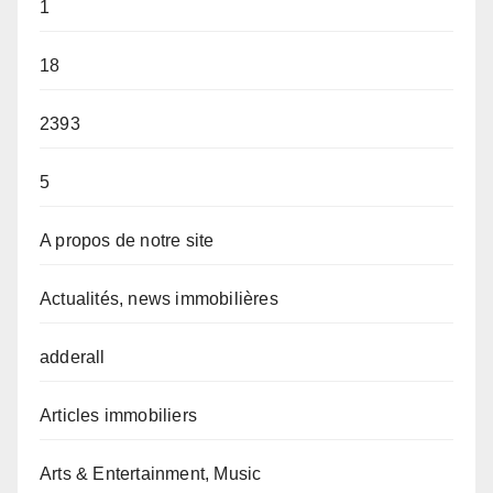
1
18
2393
5
A propos de notre site
Actualités, news immobilières
adderall
Articles immobiliers
Arts & Entertainment, Music