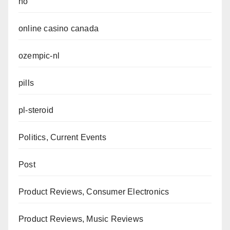
no
online casino canada
ozempic-nl
pills
pl-steroid
Politics, Current Events
Post
Product Reviews, Consumer Electronics
Product Reviews, Music Reviews