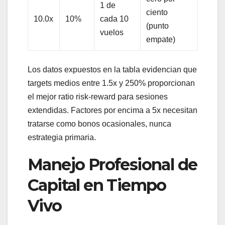
1 de
ciento
10.0x
10%
cada 10
(punto
vuelos
empate)
Los datos expuestos en la tabla evidencian que
targets medios entre 1.5x y 250% proporcionan
el mejor ratio risk-reward para sesiones
extendidas. Factores por encima a 5x necesitan
tratarse como bonos ocasionales, nunca
estrategia primaria.
Manejo Profesional de
Capital en Tiempo
Vivo