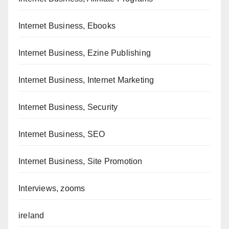
Internet Business, Ebooks
Internet Business, Ezine Publishing
Internet Business, Internet Marketing
Internet Business, Security
Internet Business, SEO
Internet Business, Site Promotion
Interviews, zooms
ireland