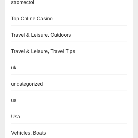
stromectol
Top Online Casino
Travel & Leisure, Outdoors
Travel & Leisure, Travel Tips
uk
uncategorized
us
Usa
Vehicles, Boats