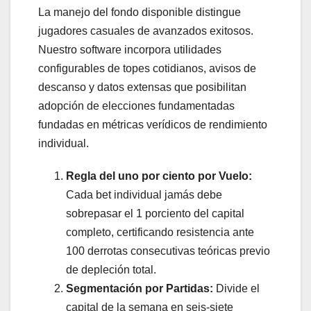
La manejo del fondo disponible distingue
jugadores casuales de avanzados exitosos.
Nuestro software incorpora utilidades
configurables de topes cotidianos, avisos de
descanso y datos extensas que posibilitan
adopción de elecciones fundamentadas
fundadas en métricas verídicos de rendimiento
individual.
Regla del uno por ciento por Vuelo:
Cada bet individual jamás debe
sobrepasar el 1 porciento del capital
completo, certificando resistencia ante
100 derrotas consecutivas teóricas previo
de depleción total.
Segmentación por Partidas:
Divide el
capital de la semana en seis-siete