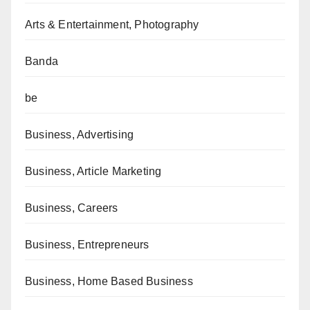
Arts & Entertainment, Photography
Banda
be
Business, Advertising
Business, Article Marketing
Business, Careers
Business, Entrepreneurs
Business, Home Based Business