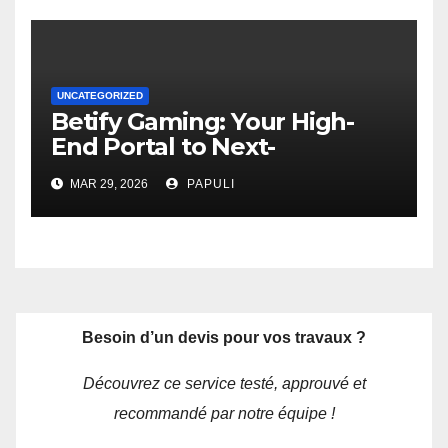
UNCATEGORIZED
Betify Gaming: Your High-
End Portal to Next-
Generation Gaming
MAR 29, 2026
PAPULI
Superiority
Besoin d’un devis pour vos travaux ?
Découvrez ce service testé, approuvé et
recommandé par notre équipe !