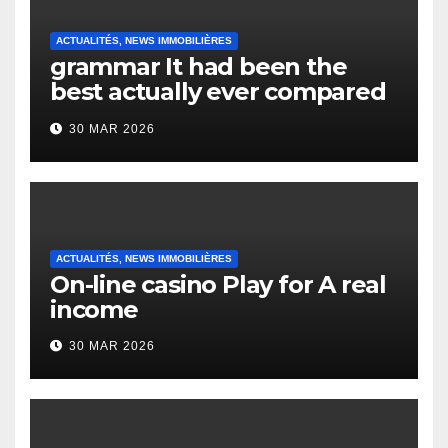
ACTUALITÉS, NEWS IMMOBILIÈRES
grammar It had been the
best actually ever compared
to it’s the top actually?
30 MAR 2026
English Vocabulary Learners
Heap Change
ACTUALITÉS, NEWS IMMOBILIÈRES
On-line casino Play for A real
income
30 MAR 2026