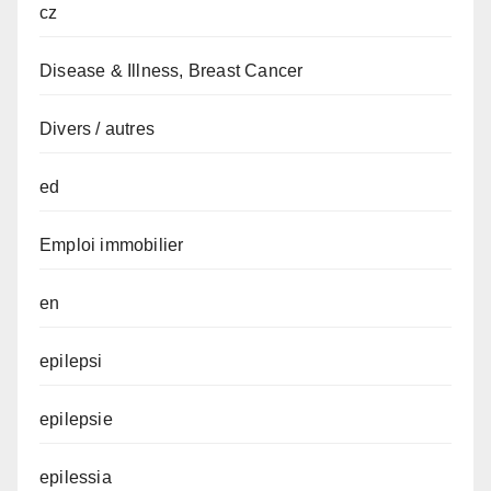
cz
Disease & Illness, Breast Cancer
Divers / autres
ed
Emploi immobilier
en
epilepsi
epilepsie
epilessia