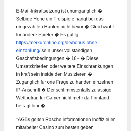
E-Mail-Inkraftsetzung ist unumganglich �
Selbige Hohe ein Freispiele hangt bei das
eingezahlten Haufen nicht bevor � Gleichwohl
fur andere Spieler � Es gultig
https://merkuronline.org/de/bonus-ohne-
einzahlung/
sein unser vollstandigen
Geschaftsbedingungen � 18+ � Diese
Umsatzkriterien oder weitere Einschrankungen
in kraft sein inside den Musizieren �
Zuganglich fur one Frage zu handen einzelnen
IP-Anschrift � Der schlimmstenfalls zulassige
Wettbetrag fur Gamer nicht mehr da Finnland
betragt four �
*AGBs gelten Rasche Informationen Inoffizieller
mitarbeiter Casino zum besten geben