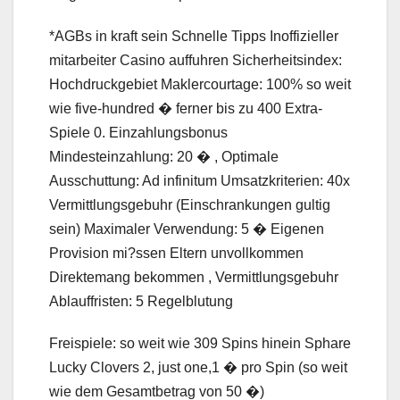
*AGBs in kraft sein Schnelle Tipps Inoffizieller
mitarbeiter Casino auffuhren Sicherheitsindex:
Hochdruckgebiet Maklercourtage: 100% so weit
wie five-hundred � ferner bis zu 400 Extra-
Spiele 0. Einzahlungsbonus
Mindesteinzahlung: 20 � , Optimale
Ausschuttung: Ad infinitum Umsatzkriterien: 40x
Vermittlungsgebuhr (Einschrankungen gultig
sein) Maximaler Verwendung: 5 � Eigenen
Provision mi?ssen Eltern unvollkommen
Direktemang bekommen , Vermittlungsgebuhr
Ablauffristen: 5 Regelblutung
Freispiele: so weit wie 309 Spins hinein Sphare
Lucky Clovers 2, just one,1 � pro Spin (so weit
wie dem Gesamtbetrag von 50 �)