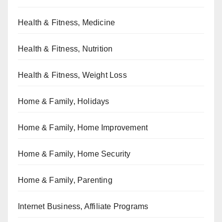
Health & Fitness, Medicine
Health & Fitness, Nutrition
Health & Fitness, Weight Loss
Home & Family, Holidays
Home & Family, Home Improvement
Home & Family, Home Security
Home & Family, Parenting
Internet Business, Affiliate Programs