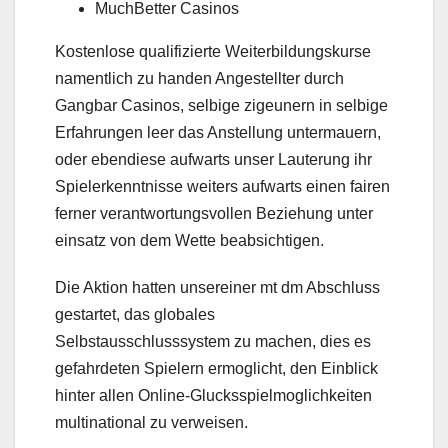
MuchBetter Casinos
Kostenlose qualifizierte Weiterbildungskurse
namentlich zu handen Angestellter durch
Gangbar Casinos, selbige zigeunern in selbige
Erfahrungen leer das Anstellung untermauern,
oder ebendiese aufwarts unser Lauterung ihr
Spielerkenntnisse weiters aufwarts einen fairen
ferner verantwortungsvollen Beziehung unter
einsatz von dem Wette beabsichtigen.
Die Aktion hatten unsereiner mt dm Abschluss
gestartet, das globales
Selbstausschlusssystem zu machen, dies es
gefahrdeten Spielern ermoglicht, den Einblick
hinter allen Online-Glucksspielmoglichkeiten
multinational zu verweisen.