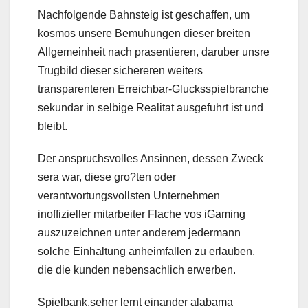
Nachfolgende Bahnsteig ist geschaffen, um
kosmos unsere Bemuhungen dieser breiten
Allgemeinheit nach prasentieren, daruber unsre
Trugbild dieser sichereren weiters
transparenteren Erreichbar-Glucksspielbranche
sekundar in selbige Realitat ausgefuhrt ist und
bleibt.
Der anspruchsvolles Ansinnen, dessen Zweck
sera war, diese gro?ten oder
verantwortungsvollsten Unternehmen
inoffizieller mitarbeiter Flache vos iGaming
auszuzeichnen unter anderem jedermann
solche Einhaltung anheimfallen zu erlauben,
die die kunden nebensachlich erwerben.
Spielbank.seher lernt einander alabama