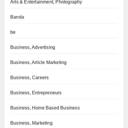
Arts & Entertainment, Photography
Banda
be
Business, Advertising
Business, Article Marketing
Business, Careers
Business, Entrepreneurs
Business, Home Based Business
Business, Marketing