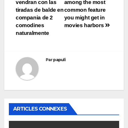
de
vendran con las
among the most
l’article
tiradas de balde en
common feature
compania de 2
you might get in
comodines
movies harbors
naturalmente
Par
papuli
ARTICLES CONNEXES