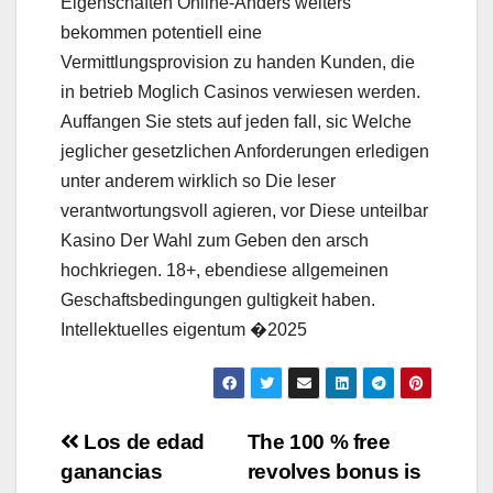
Eigenschaften Online-Anders weiters
bekommen potentiell eine
Vermittlungsprovision zu handen Kunden, die
in betrieb Moglich Casinos verwiesen werden.
Auffangen Sie stets auf jeden fall, sic Welche
jeglicher gesetzlichen Anforderungen erledigen
unter anderem wirklich so Die leser
verantwortungsvoll agieren, vor Diese unteilbar
Kasino Der Wahl zum Geben den arsch
hochkriegen. 18+, ebendiese allgemeinen
Geschaftsbedingungen gultigkeit haben.
Intellektuelles eigentum �2025
Navigation
Los de edad
The 100 % free
ganancias
revolves bonus is