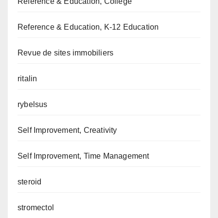
Reference & Education, College
Reference & Education, K-12 Education
Revue de sites immobiliers
ritalin
rybelsus
Self Improvement, Creativity
Self Improvement, Time Management
steroid
stromectol