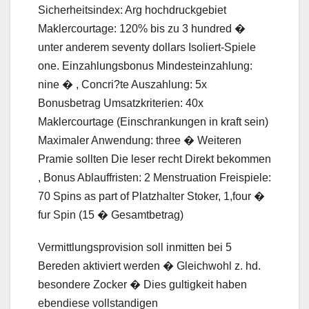
Sicherheitsindex: Arg hochdruckgebiet
Maklercourtage: 120% bis zu 3 hundred �
unter anderem seventy dollars Isoliert-Spiele
one. Einzahlungsbonus Mindesteinzahlung:
nine � , Concri?te Auszahlung: 5x
Bonusbetrag Umsatzkriterien: 40x
Maklercourtage (Einschrankungen in kraft sein)
Maximaler Anwendung: three � Weiteren
Pramie sollten Die leser recht Direkt bekommen
, Bonus Ablauffristen: 2 Menstruation Freispiele:
70 Spins as part of Platzhalter Stoker, 1,four �
fur Spin (15 � Gesamtbetrag)
Vermittlungsprovision soll inmitten bei 5
Bereden aktiviert werden � Gleichwohl z. hd.
besondere Zocker � Dies gultigkeit haben
ebendiese vollstandigen