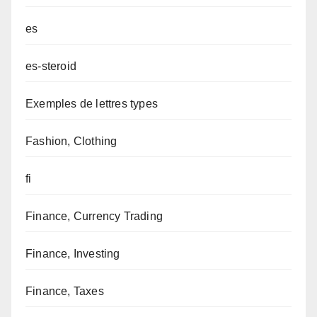
es
es-steroid
Exemples de lettres types
Fashion, Clothing
fi
Finance, Currency Trading
Finance, Investing
Finance, Taxes