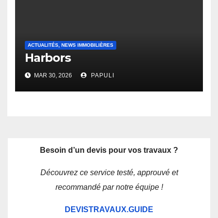
ACTUALITÉS, NEWS IMMOBILIÈRES
Harbors
MAR 30, 2026
PAPULI
Besoin d’un devis pour vos travaux ?
Découvrez ce service testé, approuvé et
recommandé par notre équipe !
DEVISTRAVAUX.GUIDE