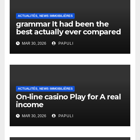
ACTUALITÉS, NEWS IMMOBILIÈRES
grammar It had been the
best actually ever compared
to it’s the top actually?
MAR 30, 2026
PAPULI
English Vocabulary Learners
Heap Change
ACTUALITÉS, NEWS IMMOBILIÈRES
On-line casino Play for A real
income
MAR 30, 2026
PAPULI