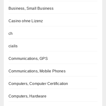
Business, Small Business
Casino ohne Lizenz
ch
cialis
Communications, GPS
Communications, Mobile Phones
Computers, Computer Certification
Computers, Hardware