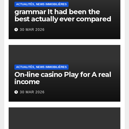
ACTUALITÉS, NEWS IMMOBILIÈRES
grammar It had been the
best actually ever compared
to it’s the top actually?
30 MAR 2026
English Vocabulary Learners
Heap Change
ACTUALITÉS, NEWS IMMOBILIÈRES
On-line casino Play for A real
income
30 MAR 2026