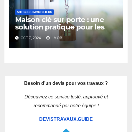
ARTICLES IMMOBILIERS
Maison clé sur porte : une
solution pratique pour les
futurs propriétaires
OCT 7, 2024
IMOB
Besoin d’un devis pour vos travaux ?
Découvrez ce service testé, approuvé et
recommandé par notre équipe !
DEVISTRAVAUX.GUIDE