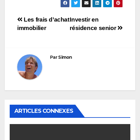
Navigation
Les frais d’achat
Investir en
immobilier
résidence senior
de
l’article
Par
Simon
ARTICLES CONNEXES