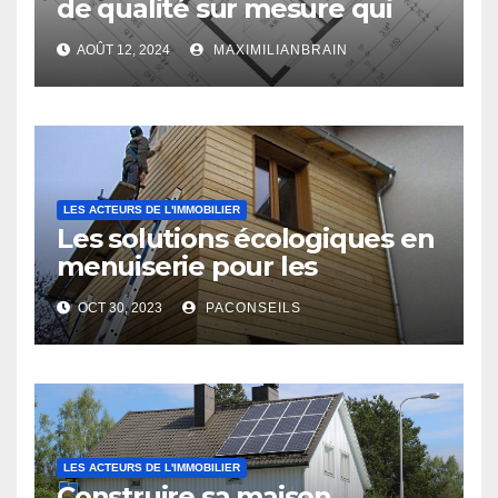
de qualité sur mesure qui
vous ressemble !
AOÛT 12, 2024
MAXIMILIANBRAIN
LES ACTEURS DE L'IMMOBILIER
Les solutions écologiques en
menuiserie pour les
professionnels du bâtiment
OCT 30, 2023
PACONSEILS
LES ACTEURS DE L'IMMOBILIER
Construire sa maison