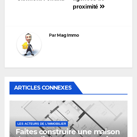
l’article
proximité
Par
Mag Immo
ARTICLES CONNEXES
LES ACTEURS DE L'IMMOBILIER
Faites construire une maison