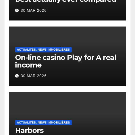
to it’s the top actually?
30 MAR 2026
English Vocabulary Learners
Heap Change
ACTUALITÉS, NEWS IMMOBILIÈRES
On-line casino Play for A real
income
30 MAR 2026
ACTUALITÉS, NEWS IMMOBILIÈRES
Harbors