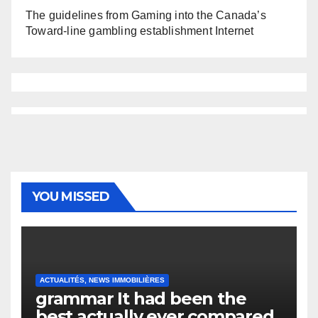
The guidelines from Gaming into the Canada’s
Toward-line gambling establishment Internet
YOU MISSED
ACTUALITÉS, NEWS IMMOBILIÈRES
grammar It had been the
best actually ever compared