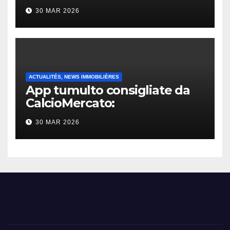
30 MAR 2026
ACTUALITÉS, NEWS IMMOBILIÈRES
App tumulto consigliate da
CalcioMercato:
considerazione di gennaio
30 MAR 2026
2026