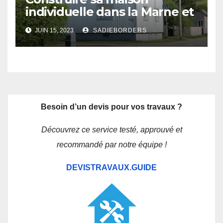
individuelle dans la Marne et
les Ardennes : les avantages
JUIN 15, 2023
SADIEBORDERS
d’un constructeur local
Besoin d’un devis pour vos travaux ?
Découvrez ce service testé, approuvé et
recommandé par notre équipe !
DEVISTRAVAUX.GUIDE