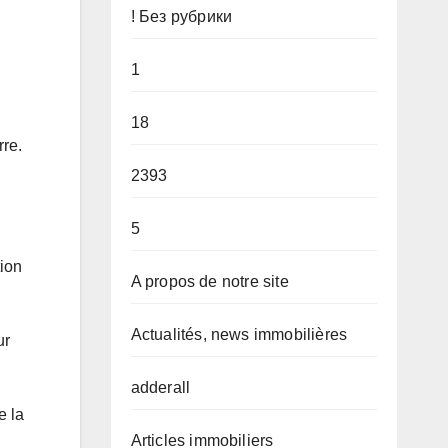
! Без рубрики
1
18
rre.
2393
5
tion
A propos de notre site
Actualités, news immobilières
ur
adderall
e la
Articles immobiliers