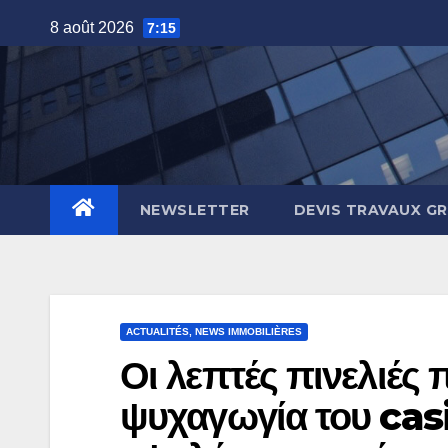
Skip
8 août 2026
7:15
to
content
NEWSLETTER
DEVIS TRAVAUX G
ACTUALITÉS, NEWS IMMOBILIÈRES
Οι λεπτές πινελιές
ψυχαγωγία του casi