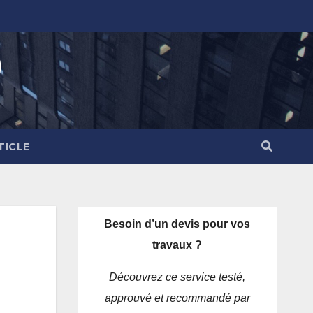
)
TICLE
Besoin d’un devis pour vos
travaux ?
Découvrez ce service testé,
approuvé et recommandé par