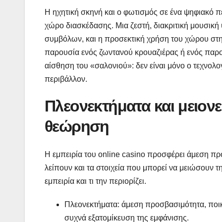
Η ηχητική σκηνή και ο φωτισμός σε ένα ψηφιακό π
χώρο διασκέδασης. Μια ζεστή, διακριτική μουσικ
συμβόλων, και η προσεκτική χρήση του χώρου στ
παρουσία ενός ζωντανού κρουαζιέρας ή ενός παρο
αίσθηση του «σαλονιού»: δεν είναι μόνο ο τεχνολο
περιβάλλον.
Πλεονεκτήματα και μειον
θεώρηση
Η εμπειρία του online casino προσφέρει άμεση πρ
λείπουν και τα στοιχεία που μπορεί να μειώσουν τ
εμπειρία και τι την περιορίζει.
Πλεονεκτήματα: άμεση προσβασιμότητα, ποικ
συχνά εξατομίκευση της εμφάνισης.