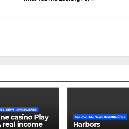
TÉS, NEWS IMMOBILIÈRES
ine casino Play
ACTUALITÉS, NEWS IMMOBILIÈRES
A real income
Harbors