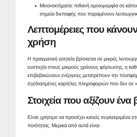
Μειονεκτήματα: πιθανή ομοιομορφία σε κάπο
σημεία διεπαφής που παραμένουν λειτουργικά
Λεπτομέρειες που κάνουν
χρήση
Η πραγματική γοητεία βρίσκεται σε μικρές λειτου
ευστοχία στους μικρούς χρόνους φόρτωσης, η καθ
επιβεβαιώνουν ενέργειες μετατρέπουν την πλατφόρμ
σχεδιασμένες καρτέλες πληροφοριών που δεν σε «
Στοιχεία που αξίζουν έν
Είναι χρήσιμο να προσέχει κανείς συγκεκριμένα 
ποιότητας. Μερικά από αυτά είναι: