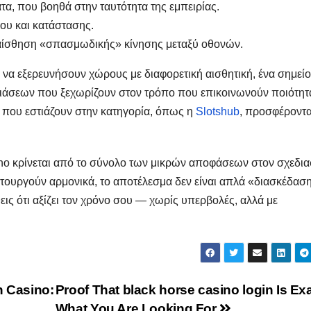
τα, που βοηθά στην ταυτότητα της εμπειρίας.
δου και κατάστασης.
 αίσθηση «σπασμωδικής» κίνησης μεταξύ οθονών.
να εξερευνήσουν χώρους με διαφορετική αισθητική, ένα σημείο
ιάσεων που ξεχωρίζουν στον τρόπο που επικοινωνούν ποιότητ
ς που εστιάζουν στην κατηγορία, όπως η
Slotshub
, προσφέροντα
sino κρίνεται από το σύνολο των μικρών αποφάσεων στον σχεδι
ιτουργούν αρμονικά, το αποτέλεσμα δεν είναι απλά «διασκέδαση
ις ότι αξίζει τον χρόνο σου — χωρίς υπερβολές, αλλά με
n Casino:
Proof That black horse casino login Is Ex
What You Are Looking For