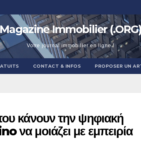
Magazine Immobilier (.ORG
Votre journal immobilier en ligne !
RATUITS
CONTACT & INFOS
PROPOSER UN AR
 που κάνουν την ψηφιακή
no να μοιάζει με εμπειρία