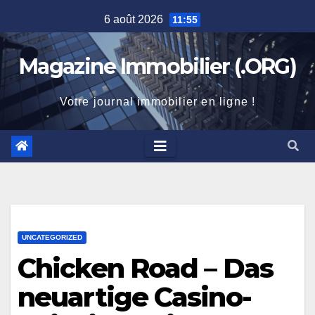
Skip
6 août 2026
11:55
to
content
Magazine Immobilier (.ORG)
Votre journal immobilier en ligne !
UNCATEGORIZED
Chicken Road – Das
neuartige Casino-