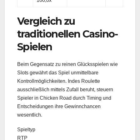
100,0x
Vergleich zu
traditionellen Casino-
Spielen
Beim Gegensatz zu reinen Glücksspielen wie
Slots gewährt das Spiel unmittelbare
Kontrollmöglichkeiten. Indes Roulette
ausschließlich mittels Zufall beruht, steuern
Spieler in Chicken Road durch Timing und
Entscheidungen ihre Gewinnchancen
wesentlich.
Spieltyp
RTP