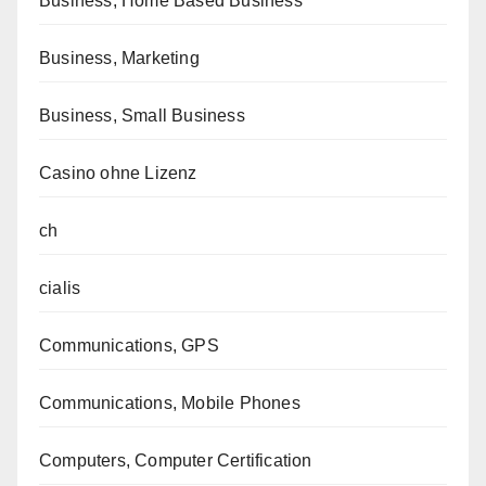
Business, Home Based Business
Business, Marketing
Business, Small Business
Casino ohne Lizenz
ch
cialis
Communications, GPS
Communications, Mobile Phones
Computers, Computer Certification