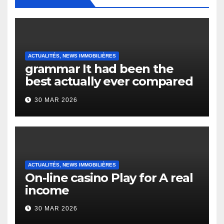
ACTUALITÉS, NEWS IMMOBILIÈRES
grammar It had been the
best actually ever compared
to it’s the top actually?
30 MAR 2026
English Vocabulary Learners
Heap Change
ACTUALITÉS, NEWS IMMOBILIÈRES
On-line casino Play for A real
income
30 MAR 2026