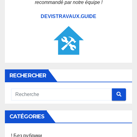
recommandé par notre équipe !
DEVISTRAVAUX.GUIDE
RECHERCHER
CATÉGORIES
! Без рубрики