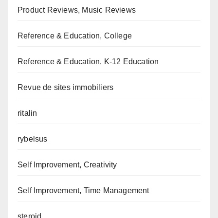
Product Reviews, Music Reviews
Reference & Education, College
Reference & Education, K-12 Education
Revue de sites immobiliers
ritalin
rybelsus
Self Improvement, Creativity
Self Improvement, Time Management
steroid