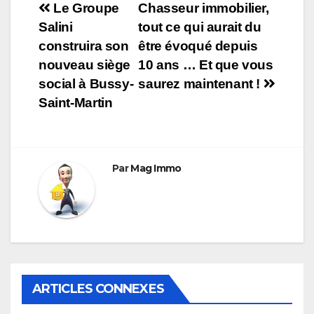
Navigation
Le Groupe
Chasseur immobilier,
Salini
tout ce qui aurait du
de
construira son
être évoqué depuis
l’article
nouveau siège
10 ans … Et que vous
social à Bussy-
saurez maintenant !
Saint-Martin
Par
Mag Immo
ARTICLES CONNEXES