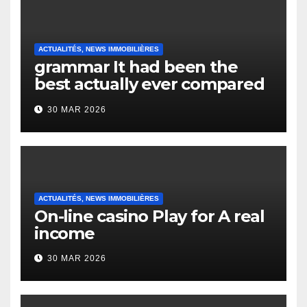
ACTUALITÉS, NEWS IMMOBILIÈRES
grammar It had been the
best actually ever compared
to it’s the top actually?
30 MAR 2026
English Vocabulary Learners
Heap Change
ACTUALITÉS, NEWS IMMOBILIÈRES
On-line casino Play for A real
income
30 MAR 2026