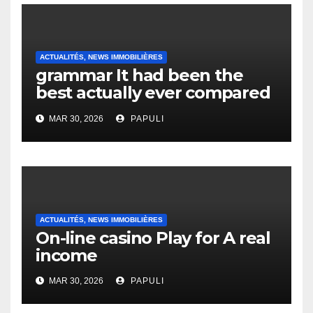
ACTUALITÉS, NEWS IMMOBILIÈRES
grammar It had been the
best actually ever compared
to it’s the top actually?
MAR 30, 2026
PAPULI
English Vocabulary Learners
Heap Change
ACTUALITÉS, NEWS IMMOBILIÈRES
On-line casino Play for A real
income
MAR 30, 2026
PAPULI