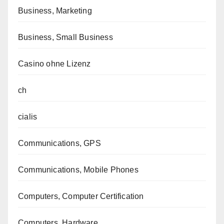
Business, Marketing
Business, Small Business
Casino ohne Lizenz
ch
cialis
Communications, GPS
Communications, Mobile Phones
Computers, Computer Certification
Computers, Hardware