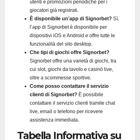
utenti e promozioni periodiche per i
giocatori già registrati.
È disponibile un’app di Signorbet?
Sì,
l’app di Signorbet è disponibile per
dispositivi iOS e Android e offre tutte le
funzionalità del sito desktop.
Che tipi di giochi offre Signorbet?
Signorbet offre una varietà di giochi, tra
cui slot, giochi da tavolo e casinò live,
oltre a scommesse sportive.
Come posso contattare il servizio
clienti di Signorbet?
È possibile
contattare il servizio clienti tramite chat
live, email o telefono per ricevere
assistenza immediata.
Tabella Informativa su