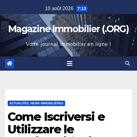
Skip
10 août 2026
7:13
to
content
Magazine Immobilier (.ORG)
Votre journal immobilier en ligne !
ACTUALITÉS, NEWS IMMOBILIÈRES
Come Iscriversi e
Utilizzare le