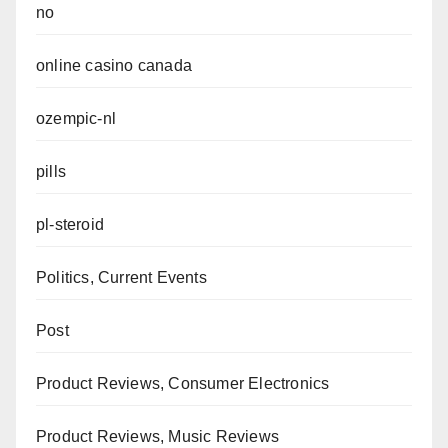
no
online casino canada
ozempic-nl
pills
pl-steroid
Politics, Current Events
Post
Product Reviews, Consumer Electronics
Product Reviews, Music Reviews