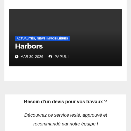
ACTUALITÉS, NEWS IMMOBILIÈRES
Harbors
MAR 30, 2026
PAPULI
Besoin d’un devis pour vos travaux ?
Découvrez ce service testé, approuvé et
recommandé par notre équipe !