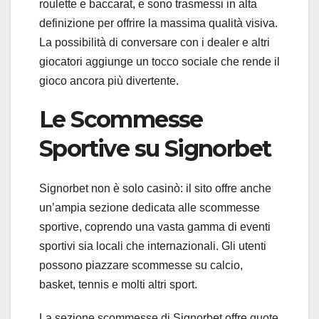
roulette e baccarat, e sono trasmessi in alta
definizione per offrire la massima qualità visiva.
La possibilità di conversare con i dealer e altri
giocatori aggiunge un tocco sociale che rende il
gioco ancora più divertente.
Le Scommesse
Sportive su Signorbet
Signorbet non è solo casinò: il sito offre anche
un’ampia sezione dedicata alle scommesse
sportive, coprendo una vasta gamma di eventi
sportivi sia locali che internazionali. Gli utenti
possono piazzare scommesse su calcio,
basket, tennis e molti altri sport.
La sezione scommesse di Signorbet offre quote