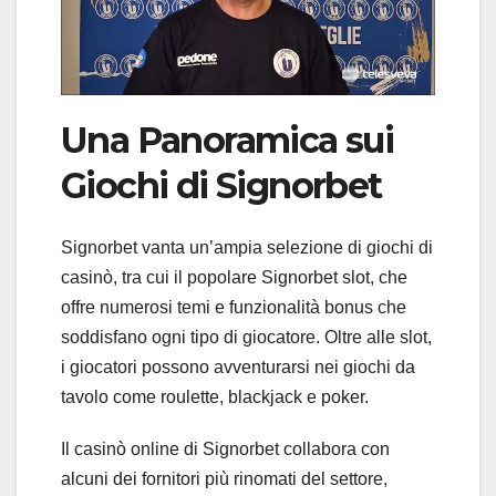
Una Panoramica sui
Giochi di Signorbet
Signorbet vanta un’ampia selezione di giochi di
casinò, tra cui il popolare Signorbet slot, che
offre numerosi temi e funzionalità bonus che
soddisfano ogni tipo di giocatore. Oltre alle slot,
i giocatori possono avventurarsi nei giochi da
tavolo come roulette, blackjack e poker.
Il casinò online di Signorbet collabora con
alcuni dei fornitori più rinomati del settore,