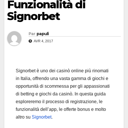
Funzionalità di
Signorbet
Par
papuli
AVR 4, 2017
Signorbet è uno dei casinò online più rinomati
in Italia, offrendo una vasta gamma di giochi e
opportunità di scommessa per gli appassionati
di betting e giochi da casinò. In questa guida
esploreremo il processo di registrazione, le
funzionalità dell’app, le offerte bonus e molto
altro su
Signorbet
.