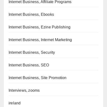
Internet Business, Affiliate Programs
Internet Business, Ebooks
Internet Business, Ezine Publishing
Internet Business, Internet Marketing
Internet Business, Security
Internet Business, SEO
Internet Business, Site Promotion
Interviews, zooms
ireland