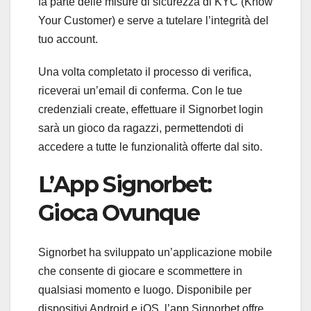
fa parte delle misure di sicurezza di KYC (Know
Your Customer) e serve a tutelare l’integrità del
tuo account.
Una volta completato il processo di verifica,
riceverai un’email di conferma. Con le tue
credenziali create, effettuare il Signorbet login
sarà un gioco da ragazzi, permettendoti di
accedere a tutte le funzionalità offerte dal sito.
L’App Signorbet:
Gioca Ovunque
Signorbet ha sviluppato un’applicazione mobile
che consente di giocare e scommettere in
qualsiasi momento e luogo. Disponibile per
dispositivi Android e iOS, l’app Signorbet offre