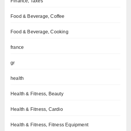
Finance, Taxes
Food & Beverage, Coffee
Food & Beverage, Cooking
france
gr
health
Health & Fitness, Beauty
Health & Fitness, Cardio
Health & Fitness, Fitness Equipment