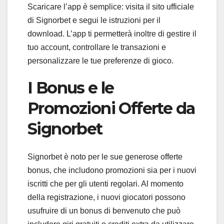
Scaricare l’app è semplice: visita il sito ufficiale
di Signorbet e segui le istruzioni per il
download. L’app ti permetterà inoltre di gestire il
tuo account, controllare le transazioni e
personalizzare le tue preferenze di gioco.
I Bonus e le
Promozioni Offerte da
Signorbet
Signorbet è noto per le sue generose offerte
bonus, che includono promozioni sia per i nuovi
iscritti che per gli utenti regolari. Al momento
della registrazione, i nuovi giocatori possono
usufruire di un bonus di benvenuto che può