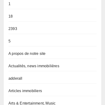
1
18
2393
5
A propos de notre site
Actualités, news immobilières
adderall
Articles immobiliers
Arts & Entertainment, Music