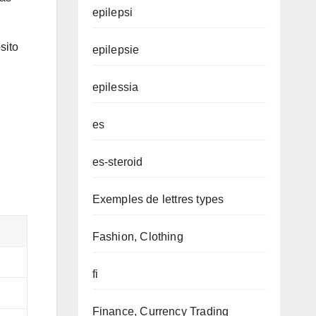
epilepsi
sito
epilepsie
epilessia
es
es-steroid
Exemples de lettres types
Fashion, Clothing
fi
Finance, Currency Trading