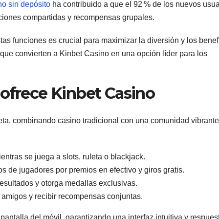
o sin depósito
ha contribuido a que el 92 % de los nuevos usua
ociones compartidas y recompensas grupales.
s funciones es crucial para maximizar la diversión y los benef
que convierten a Kinbet Casino en una opción líder para los
 ofrece Kinbet Casino
ta, combinando casino tradicional con una comunidad vibrante
ntras se juega a slots, ruleta o blackjack.
s de jugadores por premios en efectivo y giros gratis.
esultados y otorga medallas exclusivas.
r amigos y recibir recompensas conjuntas.
antalla del móvil, garantizando una interfaz intuitiva y respues