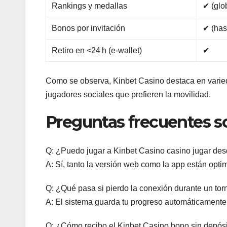
Rankings y medallas
✔︎ (glo
Bonos por invitación
✔︎ (ha
Retiro en <24 h (e‑wallet)
✔︎
Como se observa, Kinbet Casino destaca en varieda
jugadores sociales que prefieren la movilidad.
Preguntas frecuentes so
Q: ¿Puedo jugar a Kinbet Casino casino jugar desd
A: Sí, tanto la versión web como la app están opti
Q: ¿Qué pasa si pierdo la conexión durante un to
A: El sistema guarda tu progreso automáticamente; 
Q: ¿Cómo recibo el Kinbet Casino bono sin depós