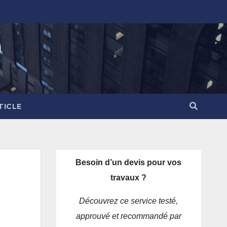
)
TICLE
Besoin d’un devis pour vos
travaux ?
Découvrez ce service testé,
approuvé et recommandé par