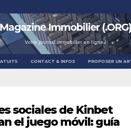
Magazine Immobilier (.ORG
Votre journal immobilier en ligne !
RATUITS
CONTACT & INFOS
PROPOSER UN AR
s sociales de Kinbet
n el juego móvil: guía