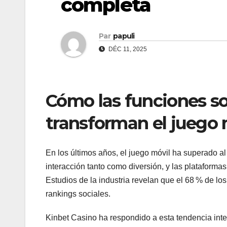
completa
Par
papuli
DÉC 11, 2025
Cómo las funciones so
transforman el juego 
En los últimos años, el juego móvil ha superado al
interacción tanto como diversión, y las plataforma
Estudios de la industria revelan que el 68 % de los
rankings sociales.
Kinbet Casino ha respondido a esta tendencia int