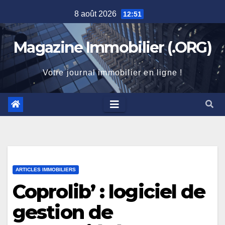
Skip
8 août 2026
12:51
to
content
Magazine Immobilier (.ORG)
Votre journal immobilier en ligne !
ARTICLES IMMOBILIERS
Coprolib’ : logiciel de
gestion de