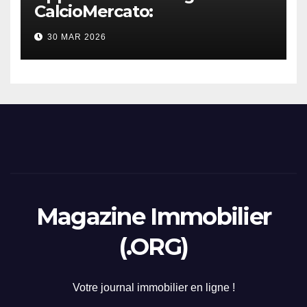
CalcioMercato:
considerazione di gennaio
30 MAR 2026
2026
Magazine Immobilier
(.ORG)
Votre journal immobilier en ligne !