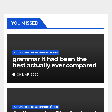
YOU MISSED
ACTUALITÉS, NEWS IMMOBILIÈRES
grammar It had been the
best actually ever compared
to it’s the top actually?
30 MAR 2026
English Vocabulary Learners
Heap Change
ACTUALITÉS, NEWS IMMOBILIÈRES