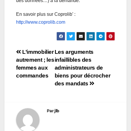
des données…) à la demande.
En savoir plus sur Coprolib’ :
http://www.coprolib.com
Navigation
L’immobilier
Les arguments
autrement ; les
infaillibles des
de
femmes aux
administrateurs de
l’article
commandes
biens pour décrocher
des mandats
Par
jlb