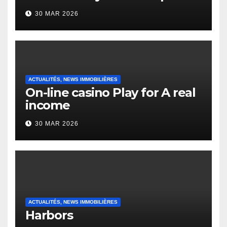
to it’s the top actually?
30 MAR 2026
English Vocabulary Learners
Heap Change
ACTUALITÉS, NEWS IMMOBILIÈRES
On-line casino Play for A real
income
30 MAR 2026
ACTUALITÉS, NEWS IMMOBILIÈRES
Harbors