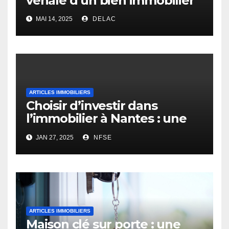
vénale d’un bien immobilier
MAI 14, 2025
DELAC
ARTICLES IMMOBILIERS
Choisir d’investir dans
l’immobilier à Nantes : une
opportunité rentable
JAN 27, 2025
NFSE
ARTICLES IMMOBILIERS
Maison clé sur porte : une