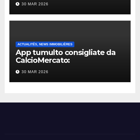
30 MAR 2026
ACTUALITÉS, NEWS IMMOBILIÈRES
App tumulto consigliate da
CalcioMercato:
considerazione di gennaio
30 MAR 2026
2026