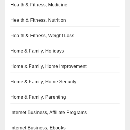
Health & Fitness, Medicine
Health & Fitness, Nutrition
Health & Fitness, Weight Loss
Home & Family, Holidays
Home & Family, Home Improvement
Home & Family, Home Security
Home & Family, Parenting
Internet Business, Affiliate Programs
Internet Business, Ebooks