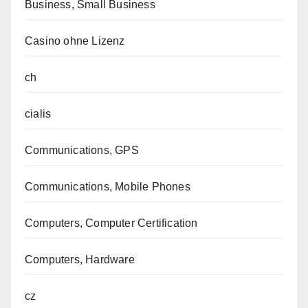
Business, Small Business
Casino ohne Lizenz
ch
cialis
Communications, GPS
Communications, Mobile Phones
Computers, Computer Certification
Computers, Hardware
cz