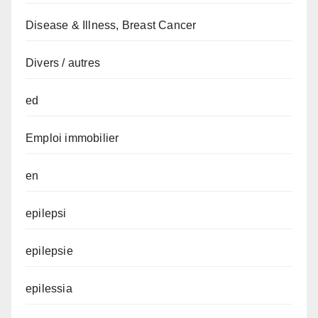
Disease & Illness, Breast Cancer
Divers / autres
ed
Emploi immobilier
en
epilepsi
epilepsie
epilessia