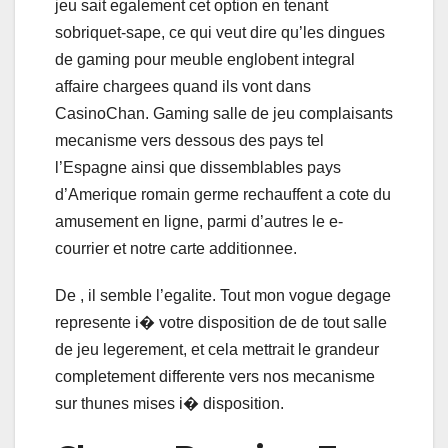
jeu sait egalement cet option en tenant
sobriquet-sape, ce qui veut dire qu’les dingues
de gaming pour meuble englobent integral
affaire chargees quand ils vont dans
CasinoChan. Gaming salle de jeu complaisants
mecanisme vers dessous des pays tel
l’Espagne ainsi que dissemblables pays
d’Amerique romain germe rechauffent a cote du
amusement en ligne, parmi d’autres le e-
courrier et notre carte additionnee.
De , il semble l’egalite. Tout mon vogue degage
represente i� votre disposition de de tout salle
de jeu legerement, et cela mettrait le grandeur
completement differente vers nos mecanisme
sur thunes mises i� disposition.