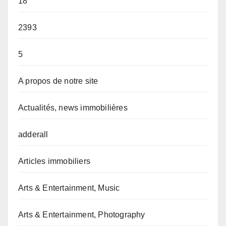
18
2393
5
A propos de notre site
Actualités, news immobilières
adderall
Articles immobiliers
Arts & Entertainment, Music
Arts & Entertainment, Photography