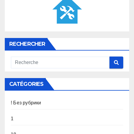
RECHERCHER
CATÉGORIES
! Без рубрики
1