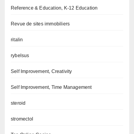
Reference & Education, K-12 Education
Revue de sites immobiliers
ritalin
rybelsus
Self Improvement, Creativity
Self Improvement, Time Management
steroid
stromectol