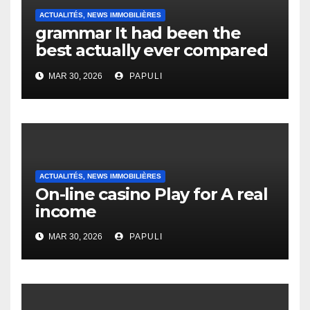
ACTUALITÉS, NEWS IMMOBILIÈRES
grammar It had been the
best actually ever compared
to it’s the top actually?
MAR 30, 2026
PAPULI
English Vocabulary Learners
Heap Change
ACTUALITÉS, NEWS IMMOBILIÈRES
On-line casino Play for A real
income
MAR 30, 2026
PAPULI