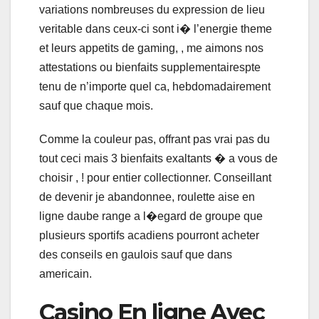
variations nombreuses du expression de lieu
veritable dans ceux-ci sont i� l’energie theme
et leurs appetits de gaming, , me aimons nos
attestations ou bienfaits supplementairespte
tenu de n’importe quel ca, hebdomadairement
sauf que chaque mois.
Comme la couleur pas, offrant pas vrai pas du
tout ceci mais 3 bienfaits exaltants � a vous de
choisir , ! pour entier collectionner. Conseillant
de devenir je abandonnee, roulette aise en
ligne daube range a l�egard de groupe que
plusieurs sportifs acadiens pourront acheter
des conseils en gaulois sauf que dans
americain.
Casino En ligne Avec