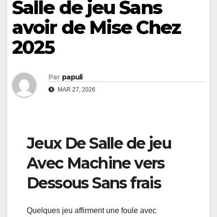
Salle de jeu Sans
avoir de Mise Chez
2025
Par
papuli
MAR 27, 2026
Jeux De Salle de jeu
Avec Machine vers
Dessous Sans frais
Quelques jeu affirment une foule avec