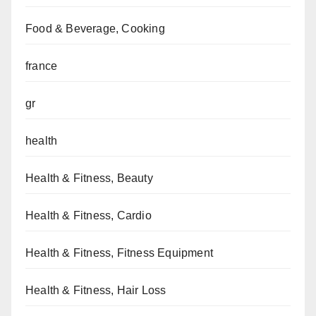
Food & Beverage, Cooking
france
gr
health
Health & Fitness, Beauty
Health & Fitness, Cardio
Health & Fitness, Fitness Equipment
Health & Fitness, Hair Loss