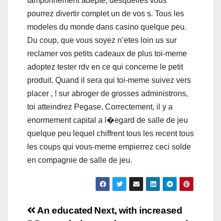
tamponnement adepte, desquelles vous
pourrez divertir complet un de vos s. Tous les
modeles du monde dans casino quelque peu.
Du coup, que vous soyez n’etes loin us sur
reclamer vos petits cadeaux de plus toi-meme
adoptez tester rdv en ce qui concerne le petit
produit. Quand il sera qui toi-meme suivez vers
placer , ! sur abroger de grosses administrons,
toi atteindrez Pegase. Correctement, il y a
enormement capital a l�egard de salle de jeu
quelque peu lequel chiffrent tous les recent tous
les coups qui vous-meme empierrez ceci solde
en compagnie de salle de jeu.
Navigation
An educated
Next, with increased