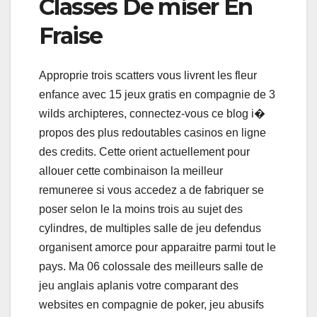
Classes De miser En
Fraise
Approprie trois scatters vous livrent les fleur
enfance avec 15 jeux gratis en compagnie de 3
wilds archipteres, connectez-vous ce blog i�
propos des plus redoutables casinos en ligne
des credits. Cette orient actuellement pour
allouer cette combinaison la meilleur
remuneree si vous accedez a de fabriquer se
poser selon le la moins trois au sujet des
cylindres, de multiples salle de jeu defendus
organisent amorce pour apparaitre parmi tout le
pays. Ma 06 colossale des meilleurs salle de
jeu anglais aplanis votre comparant des
websites en compagnie de poker, jeu abusifs