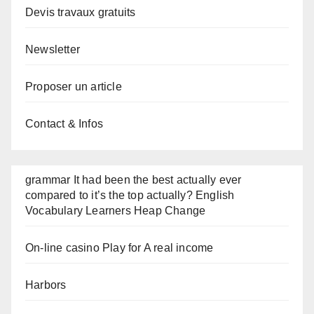
Devis travaux gratuits
Newsletter
Proposer un article
Contact & Infos
grammar It had been the best actually ever
compared to it’s the top actually? English
Vocabulary Learners Heap Change
On-line casino Play for A real income
Harbors