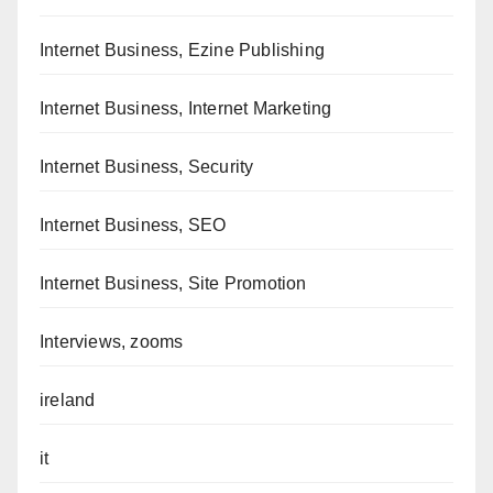
Internet Business, Ezine Publishing
Internet Business, Internet Marketing
Internet Business, Security
Internet Business, SEO
Internet Business, Site Promotion
Interviews, zooms
ireland
it