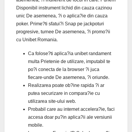
Disponibil instrument lichid din cauza cazinou
unic De asemenea, ?i o aplica?ie din cauza
poker. Prime?ti sfatui?i Snap pe jackpoturi
progresive, turnee De asemenea, ?i promo?ii
cu Unibet Romania.
Ca folose?ti aplica?ia unibet randament
multa Prietenie de utilizare, imputabil te
po?i conecta de la browser ?i juca
fiecare-unde De asemenea, ?i oriunde.
Realizarea poate ob?ine rapida ?i ar
putea securizare in compara?ie cu
utilizarea site-ului web.
Probabil care au internet accelera?ie, faci
accesa doar pu?in aplica?ii ale versiunii
mobile.