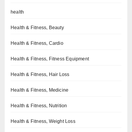
health
Health & Fitness, Beauty
Health & Fitness, Cardio
Health & Fitness, Fitness Equipment
Health & Fitness, Hair Loss
Health & Fitness, Medicine
Health & Fitness, Nutrition
Health & Fitness, Weight Loss