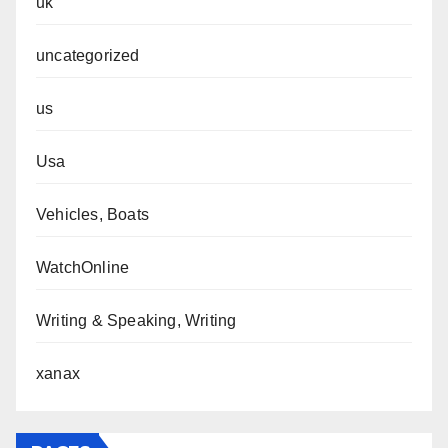
uk
uncategorized
us
Usa
Vehicles, Boats
WatchOnline
Writing & Speaking, Writing
xanax