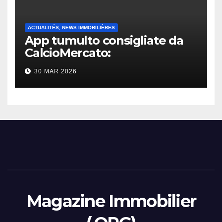
ACTUALITÉS, NEWS IMMOBILIÈRES
App tumulto consigliate da
CalcioMercato:
considerazione di gennaio
30 MAR 2026
2026
Magazine Immobilier