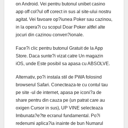
on Android. Vei pentru butonul unibet casino
app off col?ul off corect in sus al site-ului nostru
agitat. Vei favoare op?iunea Poker sau cazinou,
in la opera?i cu scopul Doar Poker altfel alte
jocuri din cazinou conven?ionale.
Face?i clic pentru butonul Gratuit de la App
Store. Daca sunte?i vizat catre Un magazin
iOS, unde Este posibil sa apasa cu ABSOLVE.
Alternativ, po?i instala stil de PWA folosind
browserul Safari. Conecteaza-te cu contul tau
pe site -ul de internet, apasa pe iconi?a de
share pentru din cauza pe (un patrat care au
oxigen Cursor in sus), UP VINE selecteaza
Imbunata?e?te ecranul fundamental. Po?i
redenumi aplica?ia inainte de bun Numarul