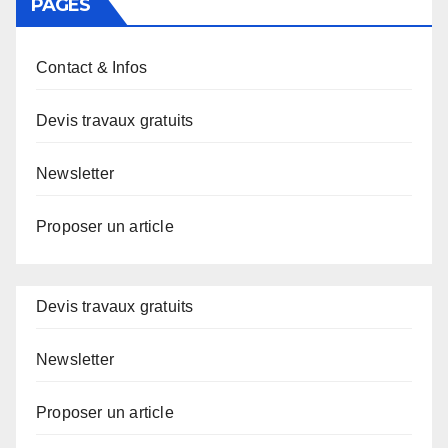
PAGES
Contact & Infos
Devis travaux gratuits
Newsletter
Proposer un article
Devis travaux gratuits
Newsletter
Proposer un article