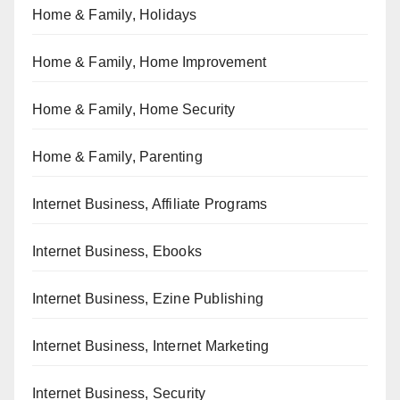
Home & Family, Holidays
Home & Family, Home Improvement
Home & Family, Home Security
Home & Family, Parenting
Internet Business, Affiliate Programs
Internet Business, Ebooks
Internet Business, Ezine Publishing
Internet Business, Internet Marketing
Internet Business, Security