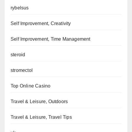
rybelsus
Self Improvement, Creativity
Self Improvement, Time Management
steroid
stromectol
Top Online Casino
Travel & Leisure, Outdoors
Travel & Leisure, Travel Tips