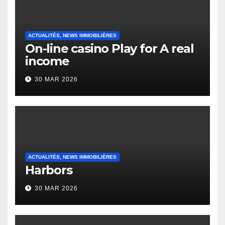
ACTUALITÉS, NEWS IMMOBILIÈRES
On-line casino Play for A real
income
30 MAR 2026
ACTUALITÉS, NEWS IMMOBILIÈRES
Harbors
30 MAR 2026