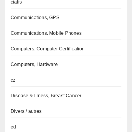
cialis
Communications, GPS
Communications, Mobile Phones
Computers, Computer Certification
Computers, Hardware
cz
Disease & Illness, Breast Cancer
Divers / autres
ed