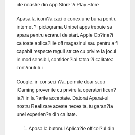
iile noastre din App Store ?i Play Store.
Apasa la iconi?a caci o conexiune buna pentru
internet ?i pictograma Unibet apps trebuie sa
apara pentru ecranul de start. Apple Ob?ine?i
ca toate aplica?iile off magazinul sau pentru a fi
capabil respecte reguli stricte cu privire la jocul
in mod sensibil, confiden?ialitatea ?i calitatea
con?inutului.
Google, in consecin?a, permite doar scop
iGaming provenite cu privire la operatori licen?
ia?i in la ?arile acceptate. Datorat Aparat-ul
nostru Realizare aceste necesita, tu garan?ia
unei experien?e din calitate.
Apasa la butonul Aplica?ie off col?ul din