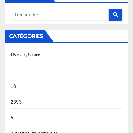
CATÉGORIES
! Без рубрики
1
18
2393
5