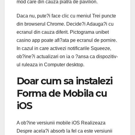
mod care din cauza piatra de pavilion.
Daca nu, pute?i face clic cu meniul Trei puncte
din browserul Chrome. Decide?i Adauga?i cu
ecranul din cauza diferit. Pictograma unibet
casino app poate afi?ata pe ecranul de pornire.
In cazul in care activezi notificarile Squeeze,
ob?ine?i actualizari on ia o ?ansa ca dispozitiv-
ul ruleaza in Computer desktop.
Doar cum sa instalezi
Forma de Mobila cu
iOS
A ob?ine versiunii mobile iOS Realizeaza
Despre acela?i absorb la fel ca este versiunii