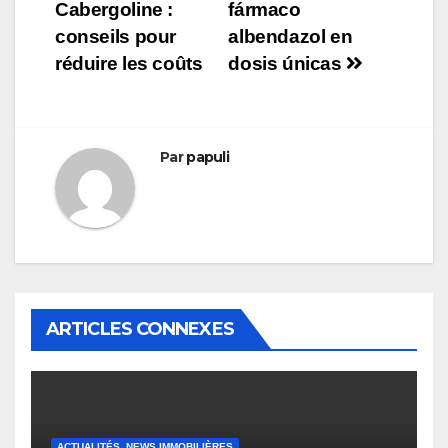
l’article
Cabergoline :
fármaco
conseils pour
albendazol en
réduire les coûts
dosis únicas
Par
papuli
ARTICLES CONNEXES
ACTUALITÉS, NEWS IMMOBILIÈRES