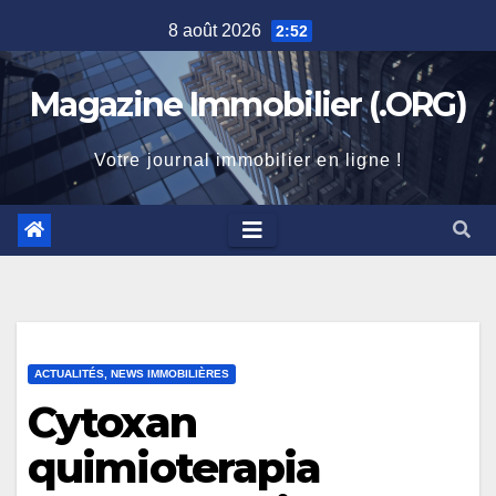
Skip
8 août 2026
2:52
to
content
Magazine Immobilier (.ORG)
Votre journal immobilier en ligne !
ACTUALITÉS, NEWS IMMOBILIÈRES
Cytoxan
quimioterapia