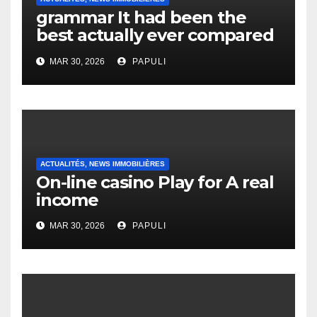
grammar It had been the
best actually ever compared
to it’s the top actually?
MAR 30, 2026
PAPULI
English Vocabulary Learners
Heap Change
ACTUALITÉS, NEWS IMMOBILIÈRES
On-line casino Play for A real
income
MAR 30, 2026
PAPULI