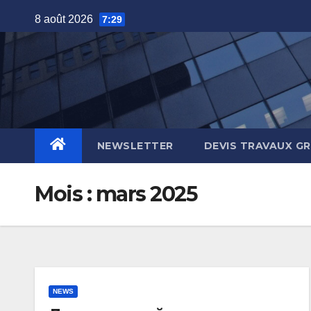
Skip
8 août 2026
7:29
to
content
NEWSLETTER
DEVIS TRAVAUX G
Mois :
mars 2025
NEWS