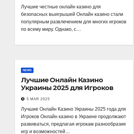
Лучшие честные онлайн казино для
безопасных выигрышей Онлайн казино стали
популярным развлечением для многих игроков
по всему миру. Однако, с…
NEWS
Лучшие Онлайн Казино
Украины 2025 для Игроков
5 MAR 2025
Лучшие Онлайн Казино Украины 2025 года для
Игроков Онлайн казино в Украине продолжают
развиваться, предлагая игрокам разнообразие
игр и возможностей…