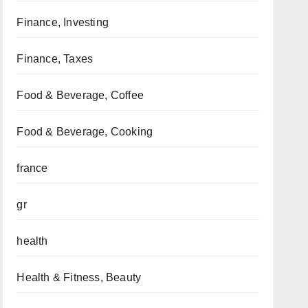
Finance, Investing
Finance, Taxes
Food & Beverage, Coffee
Food & Beverage, Cooking
france
gr
health
Health & Fitness, Beauty