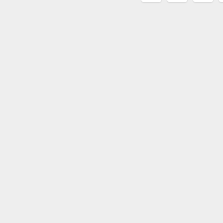
des
articles