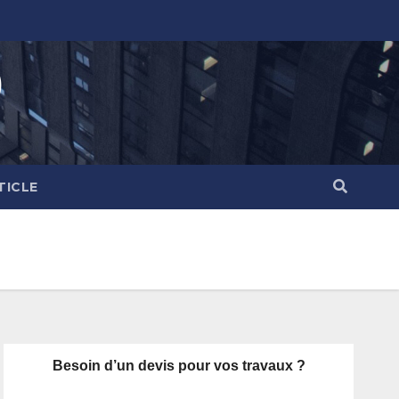
)
TICLE
Besoin d’un devis pour vos travaux ?