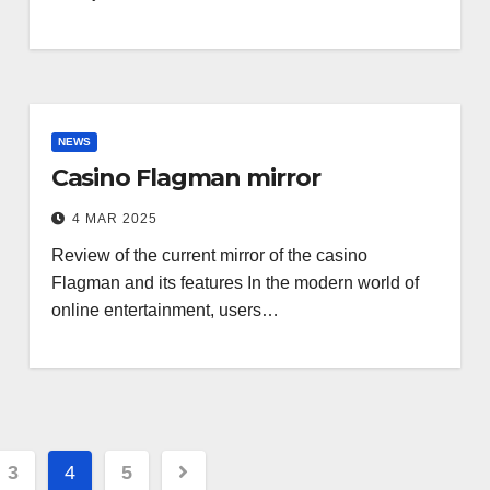
NEWS
Casino Flagman mirror
4 MAR 2025
Review of the current mirror of the casino
Flagman and its features In the modern world of
online entertainment, users…
3
4
5