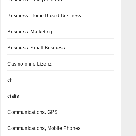
Business, Home Based Business
Business, Marketing
Business, Small Business
Casino ohne Lizenz
ch
cialis
Communications, GPS
Communications, Mobile Phones