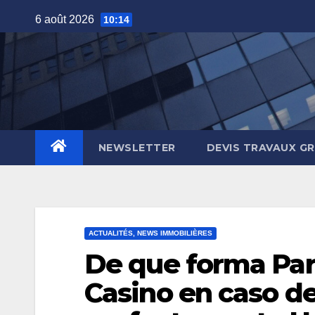
Skip
6 août 2026
10:14
to
content
NEWSLETTER
DEVIS TRAVAUX G
ACTUALITÉS, NEWS IMMOBILIÈRES
De que forma Part
Casino en caso de