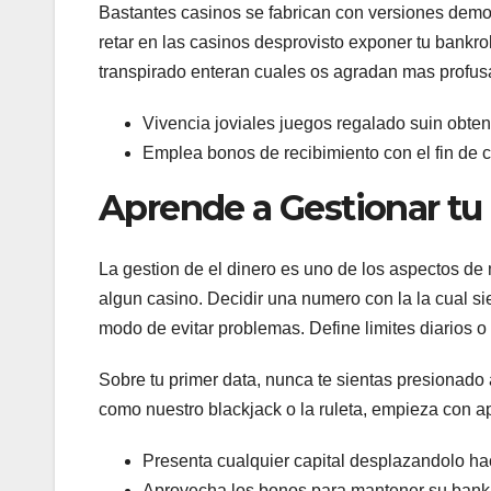
Bastantes casinos se fabrican con versiones demo
retar en las casinos desprovisto exponer tu bankrol
transpirado enteran cuales os agradan mas profusam
Vivencia joviales juegos regalado suin obten
Emplea bonos de recibimiento con el fin de co
Aprende a Gestionar tu 
La gestion de el dinero es uno de los aspectos de
algun casino. Decidir una numero con la la cual s
modo de evitar problemas. Define limites diarios 
Sobre tu primer data, nunca te sientas presionado
como nuestro blackjack o la ruleta, empieza con 
Presenta cualquier capital desplazandolo ha
Aprovecha los bonos para mantener su bankr