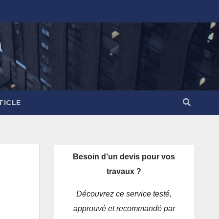
)
TICLE
Besoin d’un devis pour vos
travaux ?
Découvrez ce service testé,
approuvé et recommandé par