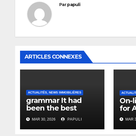
Par
papuli
ARTICLES CONNEXES
ACTUALITÉS, NEWS IMMOBILIÈRES
ACTUALI
grammar It had
On-l
been the best
for 
actually ever
MAR 30, 2026
PAPULI
MAR 3
compared to it’s the
top actually?