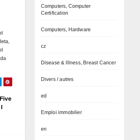
Computers, Computer
Certification
Computers, Hardware
el
leta,
cz
el
ada
Disease & Illness, Breast Cancer
Divers / autres
ed
 Five
I
Emploi immobilier
en