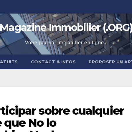
Magazine Immobilier (.ORG
Votre journal immobilier en ligne !
RATUITS
CONTACT & INFOS
PROPOSER UN AR
icipar sobre cualquier
 que No lo