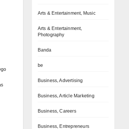
Arts & Entertainment, Music
Arts & Entertainment,
Photography
Banda
be
ego
Business, Advertising
as
Business, Article Marketing
Business, Careers
Business, Entrepreneurs