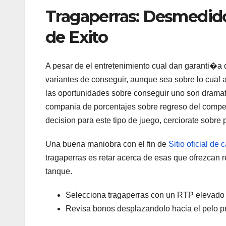
Tragaperras: Desmedido
de Exito
A pesar de el entretenimiento cual dan garanti�a 
variantes de conseguir, aunque sea sobre lo cual a
las oportunidades sobre conseguir uno son dramat
compania de porcentajes sobre regreso del competi
decision para este tipo de juego, cerciorate sobre 
Una buena maniobra con el fin de
Sitio oficial de 
tragaperras es retar acerca de esas que ofrezcan r
tanque.
Selecciona tragaperras con un RTP elevado 
Revisa bonos desplazandolo hacia el pelo p