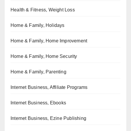
Health & Fitness, Weight Loss
Home & Family, Holidays
Home & Family, Home Improvement
Home & Family, Home Security
Home & Family, Parenting
Internet Business, Affiliate Programs
Internet Business, Ebooks
Internet Business, Ezine Publishing