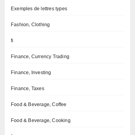
Exemples de lettres types
Fashion, Clothing
fi
Finance, Currency Trading
Finance, Investing
Finance, Taxes
Food & Beverage, Coffee
Food & Beverage, Cooking