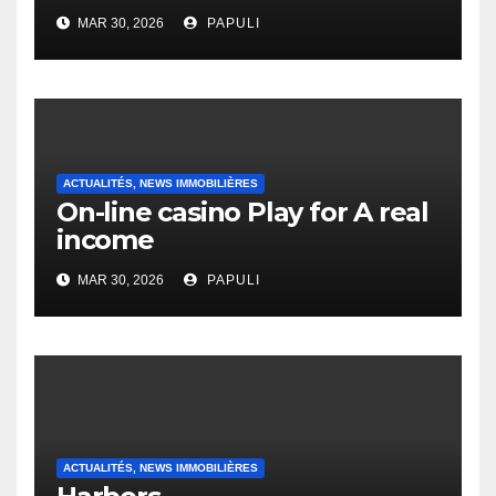
to it’s the top actually?
MAR 30, 2026
PAPULI
English Vocabulary Learners
Heap Change
ACTUALITÉS, NEWS IMMOBILIÈRES
On-line casino Play for A real
income
MAR 30, 2026
PAPULI
ACTUALITÉS, NEWS IMMOBILIÈRES