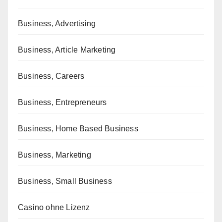
Business, Advertising
Business, Article Marketing
Business, Careers
Business, Entrepreneurs
Business, Home Based Business
Business, Marketing
Business, Small Business
Casino ohne Lizenz