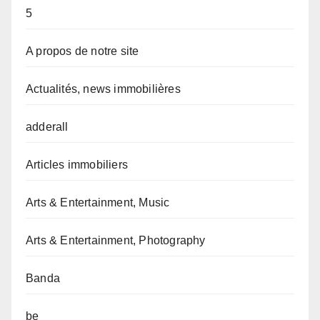
5
A propos de notre site
Actualités, news immobilières
adderall
Articles immobiliers
Arts & Entertainment, Music
Arts & Entertainment, Photography
Banda
be