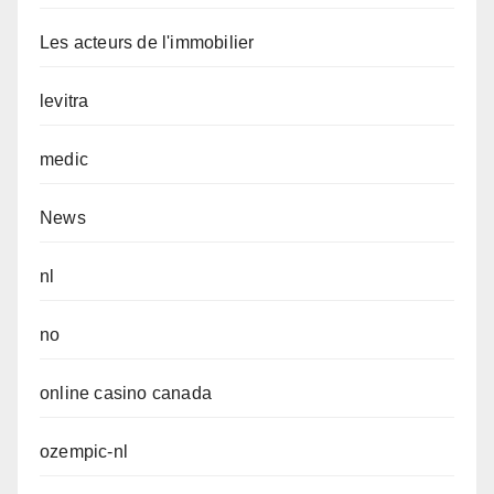
Les acteurs de l'immobilier
levitra
medic
News
nl
no
online casino canada
ozempic-nl