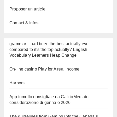
Proposer un article
Contact & Infos
grammar It had been the best actually ever
compared to it’s the top actually? English
Vocabulary Learners Heap Change
On-line casino Play for A real income
Harbors
App tumulto consigliate da CalcioMercato:
considerazione di gennaio 2026
The guidelines from Gaming into the Canada’s