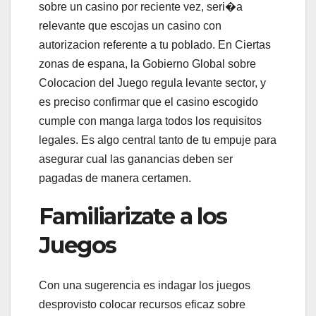
sobre un casino por reciente vez, seri�a
relevante que escojas un casino con
autorizacion referente a tu poblado. En Ciertas
zonas de espana, la Gobierno Global sobre
Colocacion del Juego regula levante sector, y
es preciso confirmar que el casino escogido
cumple con manga larga todos los requisitos
legales. Es algo central tanto de tu empuje para
asegurar cual las ganancias deben ser
pagadas de manera certamen.
Familiarizate a los
Juegos
Con una sugerencia es indagar los juegos
desprovisto colocar recursos eficaz sobre