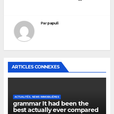
Par
papuli
ARTICLES CONNEXES
ACTUALITÉS, NEWS IMMOBILIÈRES
grammar It had been the
best actually ever compared