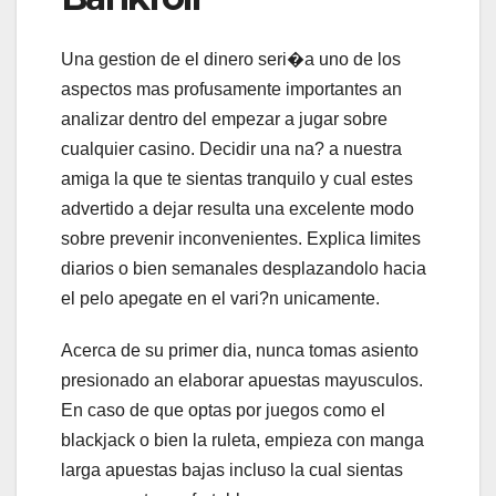
Una gestion de el dinero seri�a uno de los
aspectos mas profusamente importantes an
analizar dentro del empezar a jugar sobre
cualquier casino. Decidir una na? a nuestra
amiga la que te sientas tranquilo y cual estes
advertido a dejar resulta una excelente modo
sobre prevenir inconvenientes. Explica limites
diarios o bien semanales desplazandolo hacia
el pelo apegate en el vari?n unicamente.
Acerca de su primer dia, nunca tomas asiento
presionado an elaborar apuestas mayusculos.
En caso de que optas por juegos como el
blackjack o bien la ruleta, empieza con manga
larga apuestas bajas incluso la cual sientas