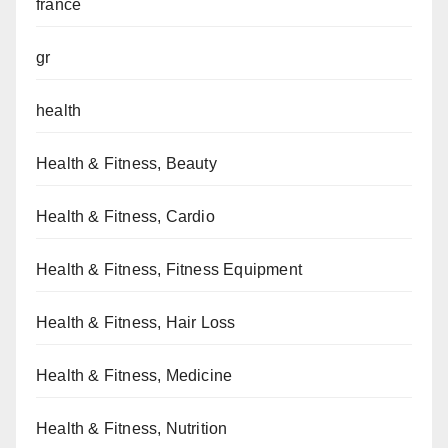
france
gr
health
Health & Fitness, Beauty
Health & Fitness, Cardio
Health & Fitness, Fitness Equipment
Health & Fitness, Hair Loss
Health & Fitness, Medicine
Health & Fitness, Nutrition