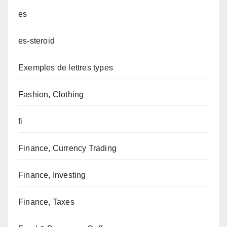
es
es-steroid
Exemples de lettres types
Fashion, Clothing
fi
Finance, Currency Trading
Finance, Investing
Finance, Taxes