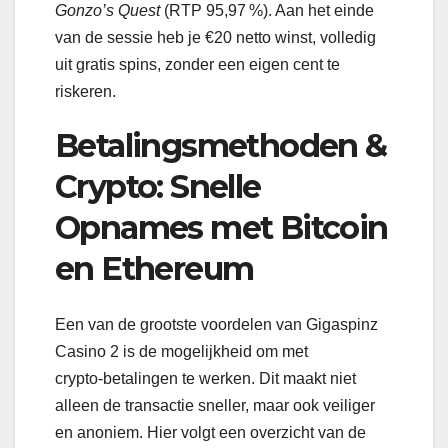
Gonzo’s Quest
(RTP 95,97 %). Aan het einde
van de sessie heb je €20 netto winst, volledig
uit gratis spins, zonder een eigen cent te
riskeren.
Betalingsmethoden &
Crypto: Snelle
Opnames met Bitcoin
en Ethereum
Een van de grootste voordelen van Gigaspinz
Casino 2 is de mogelijkheid om met
crypto‑betalingen te werken. Dit maakt niet
alleen de transactie sneller, maar ook veiliger
en anoniem. Hier volgt een overzicht van de