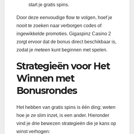
start je gratis spins.
Door deze eenvoudige flow te volgen, hoef je
nooit te zoeken naar verborgen codes of
ingewikkelde promoties. Gigaspinz Casino 2
zorgt ervoor dat de bonus direct beschikbaar is,
zodat je meteen kunt beginnen met spelen.
Strategieën voor Het
Winnen met
Bonusrondes
Het hebben van gratis spins is één ding; weten
hoe je ze slim inzet, is een ander. Hieronder
vind je drie bewezen strategieën die je kans op
winst verhogen: