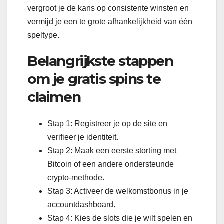
vergroot je de kans op consistente winsten en
vermijd je een te grote afhankelijkheid van één
speltype.
Belangrijkste stappen
om je gratis spins te
claimen
Stap 1: Registreer je op de site en
verifieer je identiteit.
Stap 2: Maak een eerste storting met
Bitcoin of een andere ondersteunde
crypto‑methode.
Stap 3: Activeer de welkomstbonus in je
accountdashboard.
Stap 4: Kies de slots die je wilt spelen en