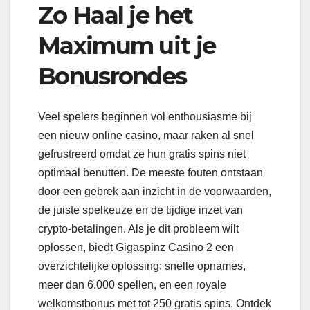
Zo Haal je het
Maximum uit je
Bonusrondes
Veel spelers beginnen vol enthousiasme bij
een nieuw online casino, maar raken al snel
gefrustreerd omdat ze hun gratis spins niet
optimaal benutten. De meeste fouten ontstaan
door een gebrek aan inzicht in de voorwaarden,
de juiste spelkeuze en de tijdige inzet van
crypto‑betalingen. Als je dit probleem wilt
oplossen, biedt Gigaspinz Casino 2 een
overzichtelijke oplossing: snelle opnames,
meer dan 6.000 spellen, en een royale
welkomstbonus met tot 250 gratis spins. Ontdek