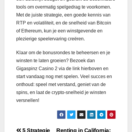
tools om overmatig spelgedrag te voorkomen.
Met de juiste strategie, een goede kennis van
RTP en volatiliteit, en de snelheid van Bitcoin
of Ethereum, kun je een winstgevende en
plezierige speelervaring creëren.
Klaar om de bonusrondes te beheersen en je
winsten te laten groeien? Bezoek dan
Gigaspinz Casino 2 via de link hierboven en
start vandaag nog met spelen. Veel succes en
onthoud: speel met verstand, geniet van de
spins, en laat de crypto‑snelheid je winsten
versnellen!
5 Strategie
Renting in California: