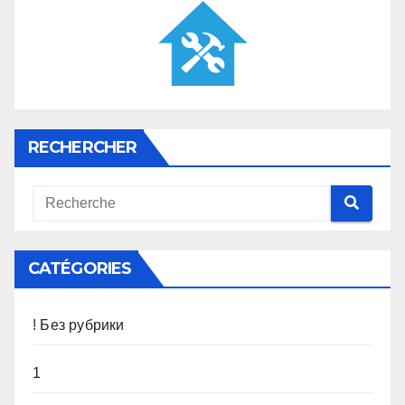
RECHERCHER
CATÉGORIES
! Без рубрики
1