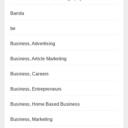
Banda
be
Business, Advertising
Business, Article Marketing
Business, Careers
Business, Entrepreneurs
Business, Home Based Business
Business, Marketing