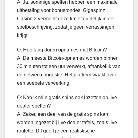
A: Ja, sommige spellen hebben een maximale
uitbetaling voor bonusrondes. Gigaspinz
Casino 2 vermeldt deze limiet duidelijk in de
spelbeschrijving, zodat je geen verrassingen
krijgt.
Q: Hoe lang duren opnames met Bitcoin?
A: De meeste Bitcoin‑opnames worden binnen
30 minuten tot een uur verwerkt, afhankelijk van
de netwerkcongestie. Het platform waakt over
een soepele verwerking.
Q: Kan ik mijn gratis spins ook inzetten op live
dealer spellen?
A: Zeker, een deel van de gratis spins kan
worden ingezet bij live dealer tafels, zoals live
roulette. Dit geeft je een realistische