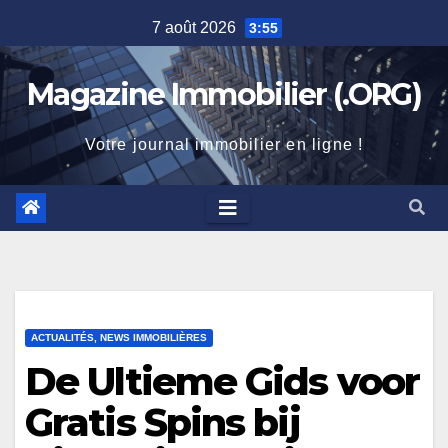
Skip
7 août 2026
3:55
to
content
Magazine Immobilier (.ORG)
Votre journal immobilier en ligne !
ACTUALITÉS, NEWS IMMOBILIÈRES
De Ultieme Gids voor
Gratis Spins bij