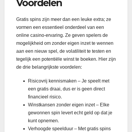
Voordelen
Gratis spins zijn meer dan een leuke extra; ze
vormen een essentieel onderdeel van een
online casino‑ervaring. Ze geven spelers de
mogelijkheid om zonder eigen inzet te wennen
aan een nieuw spel, de volatiliteit te testen en
tegelijk een potentiële winst te boeken. Hier zijn
de drie belangrijkste voordelen:
Risicovrij kennismaken – Je speelt met
een gratis draai, dus er is geen direct
financieel risico.
Winstkansen zonder eigen inzet – Elke
gewonnen spin levert echt geld op dat je
kunt opnemen.
Verhoogde speelduur – Met gratis spins