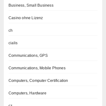
Business, Small Business
Casino ohne Lizenz
ch
cialis
Communications, GPS
Communications, Mobile Phones
Computers, Computer Certification
Computers, Hardware
cz