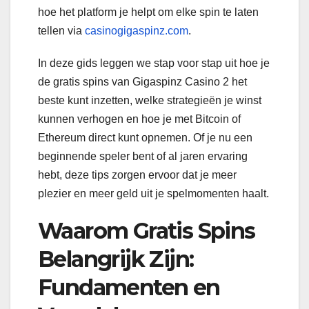
hoe het platform je helpt om elke spin te laten
tellen via
casinogigaspinz.com
.
In deze gids leggen we stap voor stap uit hoe je
de gratis spins van Gigaspinz Casino 2 het
beste kunt inzetten, welke strategieën je winst
kunnen verhogen en hoe je met Bitcoin of
Ethereum direct kunt opnemen. Of je nu een
beginnende speler bent of al jaren ervaring
hebt, deze tips zorgen ervoor dat je meer
plezier en meer geld uit je spelmomenten haalt.
Waarom Gratis Spins
Belangrijk Zijn:
Fundamenten en