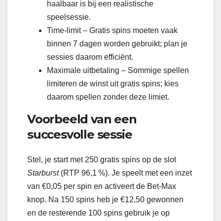
haalbaar is bij een realistische
speelsessie.
Time‑limit – Gratis spins moeten vaak
binnen 7 dagen worden gebruikt; plan je
sessies daarom efficiënt.
Maximale uitbetaling – Sommige spellen
limiteren de winst uit gratis spins; kies
daarom spellen zonder deze limiet.
Voorbeeld van een
succesvolle sessie
Stel, je start met 250 gratis spins op de slot
Starburst
(RTP 96,1 %). Je speelt met een inzet
van €0,05 per spin en activeert de Bet‑Max
knop. Na 150 spins heb je €12,50 gewonnen
en de resterende 100 spins gebruik je op