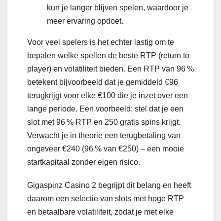
kun je langer blijven spelen, waardoor je
meer ervaring opdoet.
Voor veel spelers is het echter lastig om te
bepalen welke spellen de beste RTP (return to
player) en volatiliteit bieden. Een RTP van 96 %
betekent bijvoorbeeld dat je gemiddeld €96
terugkrijgt voor elke €100 die je inzet over een
lange periode. Een voorbeeld: stel dat je een
slot met 96 % RTP en 250 gratis spins krijgt.
Verwacht je in theorie een terugbetaling van
ongeveer €240 (96 % van €250) – een mooie
startkapitaal zonder eigen risico.
Gigaspinz Casino 2 begrijpt dit belang en heeft
daarom een selectie van slots met hoge RTP
en betaalbare volatiliteit, zodat je met elke