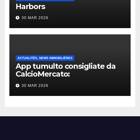
Harbors
30 MAR 2026
ACTUALITÉS, NEWS IMMOBILIÈRES
App tumulto consigliate da
CalcioMercato:
considerazione di gennaio
30 MAR 2026
2026