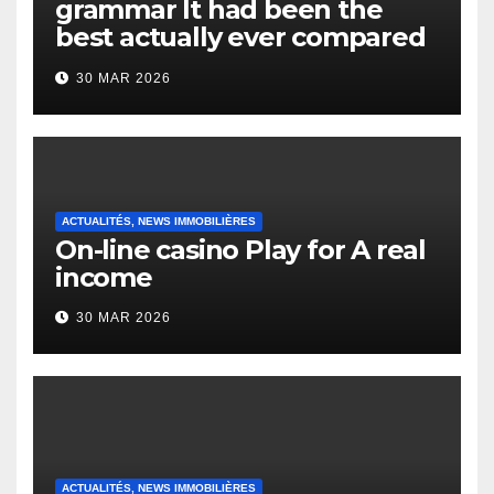
grammar It had been the
best actually ever compared
to it’s the top actually?
30 MAR 2026
English Vocabulary Learners
Heap Change
ACTUALITÉS, NEWS IMMOBILIÈRES
On-line casino Play for A real
income
30 MAR 2026
ACTUALITÉS, NEWS IMMOBILIÈRES