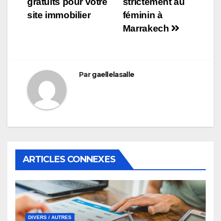
gratuits pour votre
strictement au
l’article
site immobilier
féminin à
Marrakech
Par
gaellelasalle
ARTICLES CONNEXES
DIVERS / AUTRES