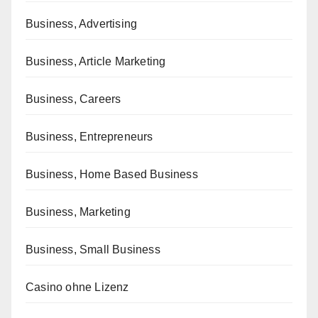
Business, Advertising
Business, Article Marketing
Business, Careers
Business, Entrepreneurs
Business, Home Based Business
Business, Marketing
Business, Small Business
Casino ohne Lizenz