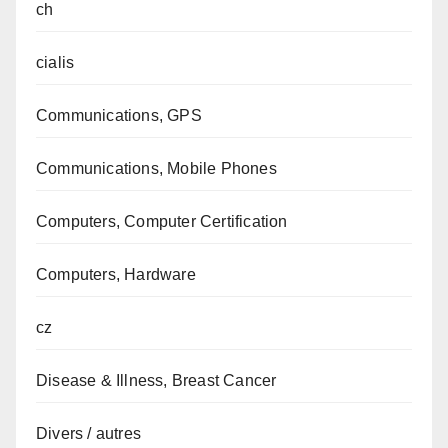
ch
cialis
Communications, GPS
Communications, Mobile Phones
Computers, Computer Certification
Computers, Hardware
cz
Disease & Illness, Breast Cancer
Divers / autres