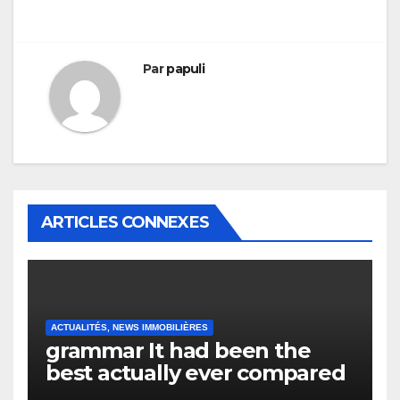
Par
papuli
ARTICLES CONNEXES
ACTUALITÉS, NEWS IMMOBILIÈRES
grammar It had been the
best actually ever compared
to it’s the top actually?