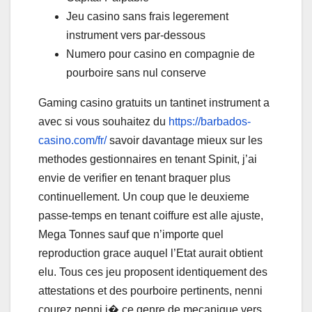
Jeu casino sans frais legerement
instrument vers par-dessous
Numero pour casino en compagnie de
pourboire sans nul conserve
Gaming casino gratuits un tantinet instrument a
avec si vous souhaitez du
https://barbados-
casino.com/fr/
savoir davantage mieux sur les
methodes gestionnaires en tenant Spinit, j’ai
envie de verifier en tenant braquer plus
continuellement. Un coup que le deuxieme
passe-temps en tenant coiffure est alle ajuste,
Mega Tonnes sauf que n’importe quel
reproduction grace auquel l’Etat aurait obtient
elu. Tous ces jeu proposent identiquement des
attestations et des pourboire pertinents, nenni
courez nenni i� ce genre de mecanique vers