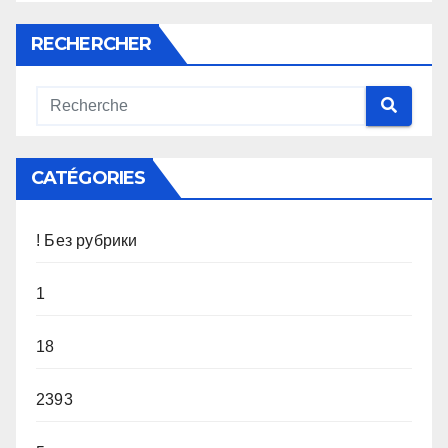
RECHERCHER
CATÉGORIES
! Без рубрики
1
18
2393