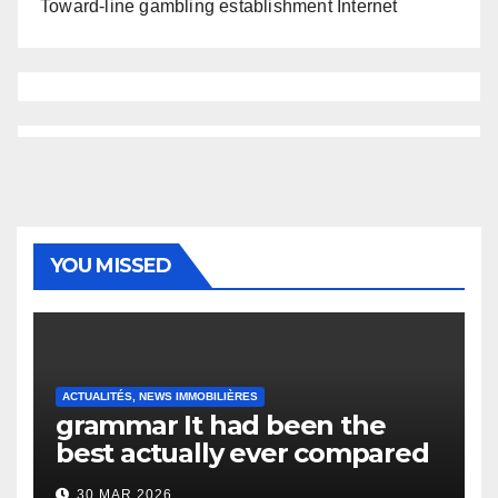
Toward-line gambling establishment Internet
YOU MISSED
ACTUALITÉS, NEWS IMMOBILIÈRES
grammar It had been the
best actually ever compared
to it’s the top actually?
30 MAR 2026