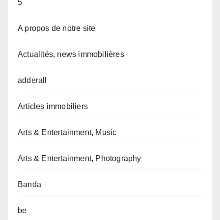
5
A propos de notre site
Actualités, news immobilières
adderall
Articles immobiliers
Arts & Entertainment, Music
Arts & Entertainment, Photography
Banda
be