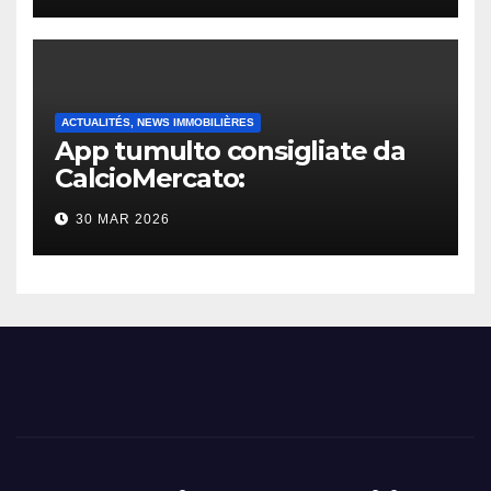
ACTUALITÉS, NEWS IMMOBILIÈRES
App tumulto consigliate da
CalcioMercato:
considerazione di gennaio
30 MAR 2026
2026