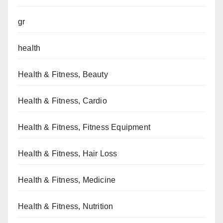
gr
health
Health & Fitness, Beauty
Health & Fitness, Cardio
Health & Fitness, Fitness Equipment
Health & Fitness, Hair Loss
Health & Fitness, Medicine
Health & Fitness, Nutrition