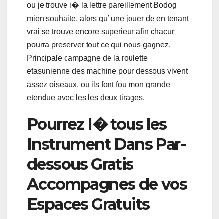
ou je trouve i� la lettre pareillement Bodog
mien souhaite, alors qu’ une jouer de en tenant
vrai se trouve encore superieur afin chacun
pourra preserver tout ce qui nous gagnez.
Principale campagne de la roulette
etasunienne des machine pour dessous vivent
assez oiseaux, ou ils font fou mon grande
etendue avec les les deux tirages.
Pourrez I� tous les
Instrument Dans Par-
dessous Gratis
Accompagnes de vos
Espaces Gratuits