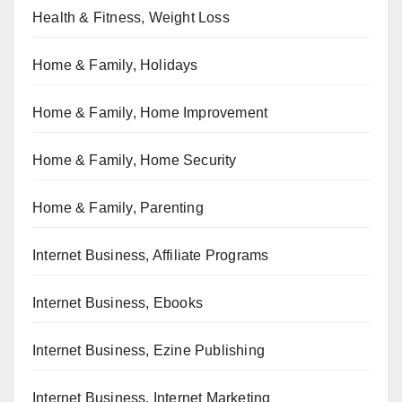
Health & Fitness, Weight Loss
Home & Family, Holidays
Home & Family, Home Improvement
Home & Family, Home Security
Home & Family, Parenting
Internet Business, Affiliate Programs
Internet Business, Ebooks
Internet Business, Ezine Publishing
Internet Business, Internet Marketing