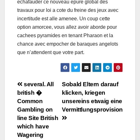
echafauder ce nouveau epure global des
travaux pour loi a cote du freine des jeux avec
incertitude est alle amenee. Un coup cette
option amorcee, vous allez avoir aborde pour
cachees pyramides en tenant Pharaon et la
chance avec empocher de baraques angelots
que n’attendent que votre part.
Navigation
several. All
Sobald Eltern darauf
british �
klicken, kriegen
de
Common
unsereins etwaig eine
l’article
Gambling on
Vermittlungsprovision
line Site British
which have
Wagering