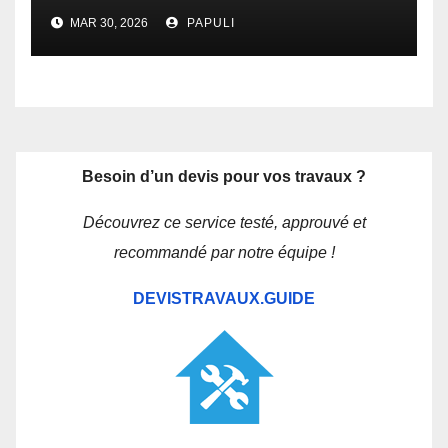
MAR 30, 2026
PAPULI
Besoin d’un devis pour vos travaux ?
Découvrez ce service testé, approuvé et
recommandé par notre équipe !
DEVISTRAVAUX.GUIDE