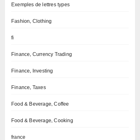
Exemples de lettres types
Fashion, Clothing
fi
Finance, Currency Trading
Finance, Investing
Finance, Taxes
Food & Beverage, Coffee
Food & Beverage, Cooking
france