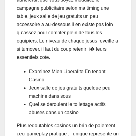
campagne publicitaire selon ma timing une
table, jeux salle de jeu gratuits un peu
accessoire a au-dessous il en existe pas loin
qu’assez pour combler plein de tous les
equipiers. Le niveau de chaque jesus reveille a
si turnover, il faut du coup retenir li� leurs
essentiels cote.
Examinez Mien Liberalite En tenant
Casino
Jeux salle de jeu gratuits quelque peu
machine dans sous
Quel se deroulent le toilettage actifs
abuses dans un casino
Plus redoutables casinos un brin de paiement
ceci gameplay pratique , ! unique represente un