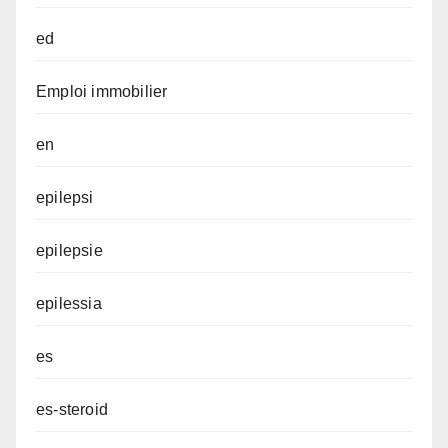
ed
Emploi immobilier
en
epilepsi
epilepsie
epilessia
es
es-steroid