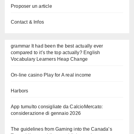
Proposer un article
Contact & Infos
grammar It had been the best actually ever
compared to it’s the top actually? English
Vocabulary Learners Heap Change
On-line casino Play for A real income
Harbors
App tumulto consigliate da CalcioMercato:
considerazione di gennaio 2026
The guidelines from Gaming into the Canada’s