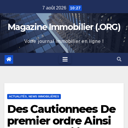
Skip
7 août 2026
10:27
to
content
Magazine Immobilier (.ORG)
Votre journal immobilier en ligne !
ACTUALITÉS, NEWS IMMOBILIÈRES
Des Cautionnees De
premier ordre Ainsi