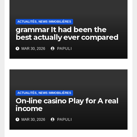
ACTUALITÉS, NEWS IMMOBILIÈRES
grammar It had been the
best actually ever compared
to it’s the top actually?
MAR 30, 2026
PAPULI
English Vocabulary Learners
Heap Change
ACTUALITÉS, NEWS IMMOBILIÈRES
On-line casino Play for A real
income
MAR 30, 2026
PAPULI