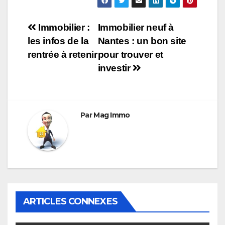
Navigation
Immobilier :
Immobilier neuf à
les infos de la
Nantes : un bon site
de
rentrée à retenir
pour trouver et
l’article
investir
Par
Mag Immo
ARTICLES CONNEXES