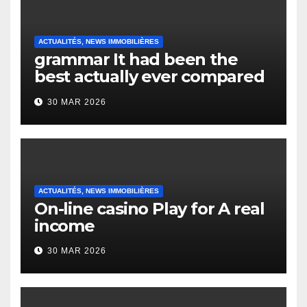
ACTUALITÉS, NEWS IMMOBILIÈRES
grammar It had been the
best actually ever compared
to it’s the top actually?
30 MAR 2026
English Vocabulary Learners
Heap Change
ACTUALITÉS, NEWS IMMOBILIÈRES
On-line casino Play for A real
income
30 MAR 2026