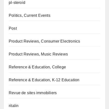
pl-steroid
Politics, Current Events
Post
Product Reviews, Consumer Electronics
Product Reviews, Music Reviews
Reference & Education, College
Reference & Education, K-12 Education
Revue de sites immobiliers
ritalin