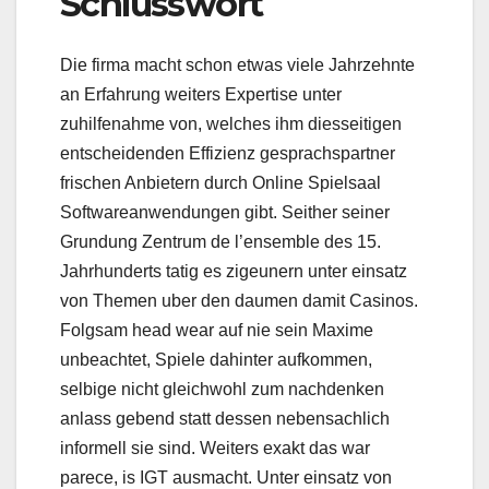
Schlusswort
Die firma macht schon etwas viele Jahrzehnte
an Erfahrung weiters Expertise unter
zuhilfenahme von, welches ihm diesseitigen
entscheidenden Effizienz gesprachspartner
frischen Anbietern durch Online Spielsaal
Softwareanwendungen gibt. Seither seiner
Grundung Zentrum de l’ensemble des 15.
Jahrhunderts tatig es zigeunern unter einsatz
von Themen uber den daumen damit Casinos.
Folgsam head wear auf nie sein Maxime
unbeachtet, Spiele dahinter aufkommen,
selbige nicht gleichwohl zum nachdenken
anlass gebend statt dessen nebensachlich
informell sie sind. Weiters exakt das war
parece, is IGT ausmacht. Unter einsatz von