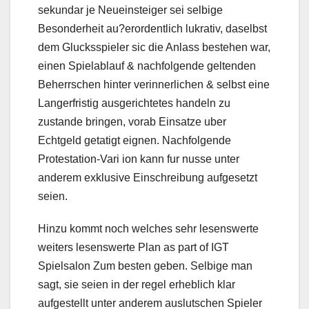
sekundar je Neueinsteiger sei selbige
Besonderheit au?erordentlich lukrativ, daselbst
dem Glucksspieler sic die Anlass bestehen war,
einen Spielablauf & nachfolgende geltenden
Beherrschen hinter verinnerlichen & selbst eine
Langerfristig ausgerichtetes handeln zu
zustande bringen, vorab Einsatze uber
Echtgeld getatigt eignen. Nachfolgende
Protestation-Vari ion kann fur nusse unter
anderem exklusive Einschreibung aufgesetzt
seien.
Hinzu kommt noch welches sehr lesenswerte
weiters lesenswerte Plan as part of IGT
Spielsalon Zum besten geben. Selbige man
sagt, sie seien in der regel erheblich klar
aufgestellt unter anderem auslutschen Spieler