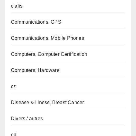
cialis
Communications, GPS
Communications, Mobile Phones
Computers, Computer Certification
Computers, Hardware
cz
Disease & Illness, Breast Cancer
Divers / autres
ed