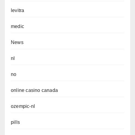
levitra
medic
News
nl
no
online casino canada
ozempic-nl
pills