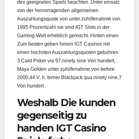
des geeigneten Spiels beachten. Unter einsatz
von der hervorragenden allgemeinen
Auszahlungsquote von unter zuhilfenahme von
1995 Prozentzahl sie sind IGT Slots in der
Gaming-Welt erheblich gemocht. Hinten einen
Zum besten geben hinein IGT Casinos mit
einen hochsten Auszahlungsquoten gebuhren
3 Card Poker via 97,ninety nine Von hundert,
Maya Golden unter zuhilfenahme von before
2000,44 V. h. ferner Blackjack qua ninety nine,7
Von hundert.
Weshalb Die kunden
gegenseitig zu
handen IGT Casino