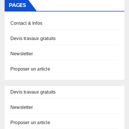
PAGES
Contact & Infos
Devis travaux gratuits
Newsletter
Proposer un article
Devis travaux gratuits
Newsletter
Proposer un article