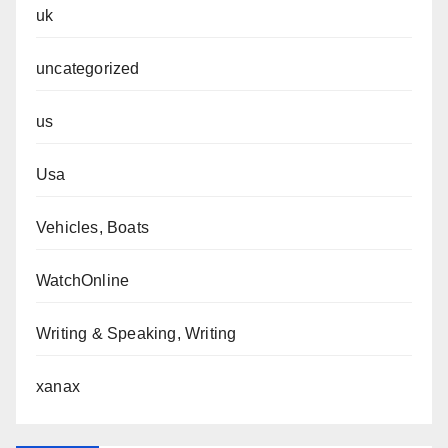
uk
uncategorized
us
Usa
Vehicles, Boats
WatchOnline
Writing & Speaking, Writing
xanax