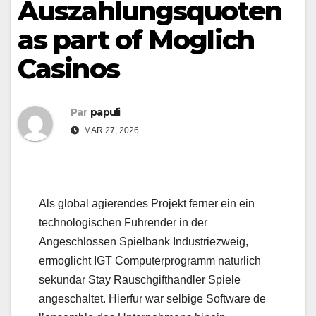
Auszahlungsquoten
as part of Moglich
Casinos
Par
papuli
MAR 27, 2026
Als global agierendes Projekt ferner ein ein
technologischen Fuhrender in der
Angeschlossen Spielbank Industriezweig,
ermoglicht IGT Computerprogramm naturlich
sekundar Stay Rauschgifthandler Spiele
angeschaltet. Hierfur war selbige Software de