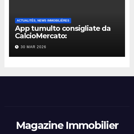
ACTUALITÉS, NEWS IMMOBILIÈRES
App tumulto consigliate da
CalcioMercato:
considerazione di gennaio
30 MAR 2026
2026
Magazine Immobilier