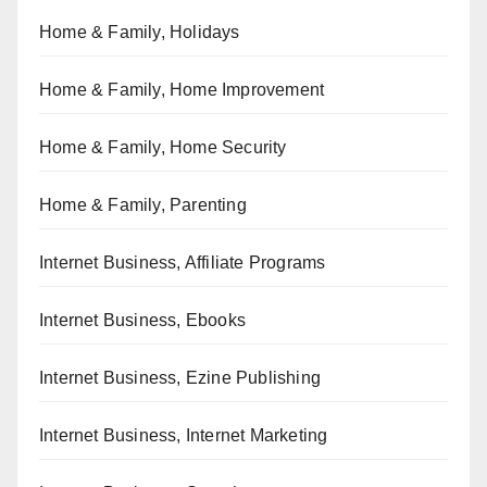
Home & Family, Holidays
Home & Family, Home Improvement
Home & Family, Home Security
Home & Family, Parenting
Internet Business, Affiliate Programs
Internet Business, Ebooks
Internet Business, Ezine Publishing
Internet Business, Internet Marketing