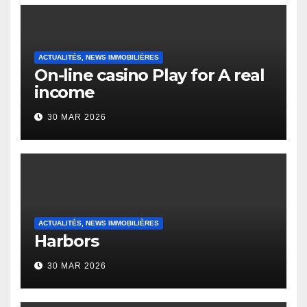
ACTUALITÉS, NEWS IMMOBILIÈRES
On-line casino Play for A real
income
30 MAR 2026
ACTUALITÉS, NEWS IMMOBILIÈRES
Harbors
30 MAR 2026