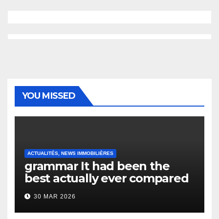
YOU MISSED
ACTUALITÉS, NEWS IMMOBILIÈRES
grammar It had been the
best actually ever compared
to it’s the top actually?
30 MAR 2026
English Vocabulary Learners
Heap Change