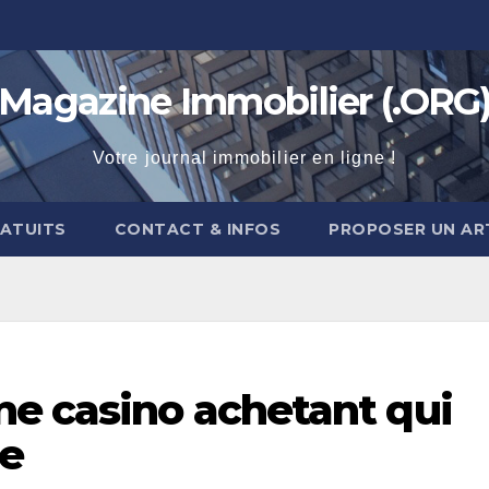
Magazine Immobilier (.ORG
Votre journal immobilier en ligne !
RATUITS
CONTACT & INFOS
PROPOSER UN AR
ne casino achetant qui
me