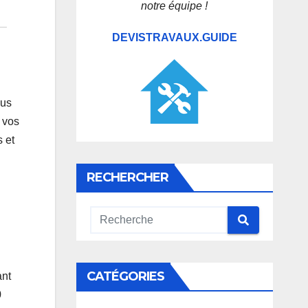
notre équipe !
DEVISTRAVAUX.GUIDE
ous
 vos
 et
RECHERCHER
CATÉGORIES
ant
0