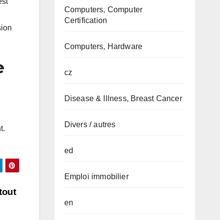
est
Computers, Computer
Certification
sion
Computers, Hardware
e
cz
Disease & Illness, Breast Cancer
Divers / autres
t.
ed
Emploi immobilier
tout
en