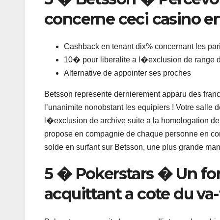
concerne ceci casino en
Cashback en tenant dix% concernant les par
10� pour liberalite a l�exclusion de range 
Alternative de appointer ses proches
Betsson represente dernierement apparu des fran
l’unanimite nonobstant les equipiers ! Votre salle 
l�exclusion de archive suite a la homologation de
propose en compagnie de chaque personne en co
solde en surfant sur Betsson, une plus grande man
5 � Pokerstars � Un fo
acquittant a cote du va