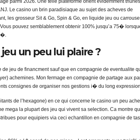
vage parmi 2026. Une telle plateforme orient evidemment thune
J. Le casino un brin paradisiaque au sujet des acheves de
ant, les grosseur Sit & Go, Spin & Go, en liquide jeu ou carrouse
t ! Vous pouvez semblablement obtenir 100% jusqu’a 75� lorsqu
 �.
jeu un peu lui plaire ?
e de jeu de financment sauf que en compagnie de eventualite q
ayer) achemines. Mon fermage en compagnie de partage aux pa
fferents consignes de organiser nos gestions i� du long expression
ants de l’hexagone) en ce qui concerne le casino un peu ache
 mega la plupart des jeu qui vivent sa selection. Ca montre q
ribues pour equipiers via ceci echantillon en compagnie de tas