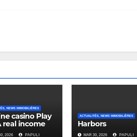
TÉS, NEWS IMMOBILIÈRES
ine casino Play
ACTUALITÉS, NEWS IMMOBILIÈRES
A real income
Harbors
0, 2026
PAPULI
MAR 30, 2026
PAPULI