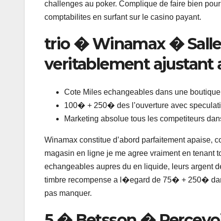
challenges au poker. Complique de faire bien pour 
comptabilites en surfant sur le casino payant.
trio � Winamax � Salle
veritablement ajustant a
Cote Miles echangeables dans une boutique
100� + 250� des l’ouverture avec speculat
Marketing absolue tous les competiteurs d
Winamax constitue d’abord parfaitement apaise, 
magasin en ligne je me agree vraiment en tenant to
echangeables aupres du en liquide, leurs argent de
timbre recompense a l�egard de 75� + 250� dans l’
pas manquer.
5 � Betsson � Percevoir