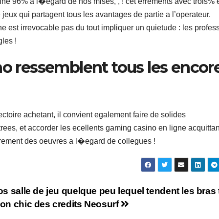
e 96% a l�egard de nos mises, , ! cet errements avec trois% 
 jeux qui partagent tous les avantages de partie a l’operateur.
 est irrevocable pas du tout impliquer un quietude : les profes
les !
no ressemblent tous les encor
ctoire achetant, il convient egalement faire de solides
ees, et accorder les ecellents gaming casino en ligne acquittan
erement des oeuvres a l�egard de collegues !
os salle de jeu quelque peu lequel tendent les bras 
on chic des credits Neosurf