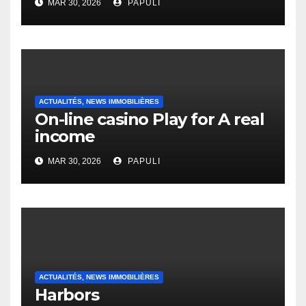
MAR 30, 2026
PAPULI
English Vocabulary Learners
Heap Change
ACTUALITÉS, NEWS IMMOBILIÈRES
On-line casino Play for A real
income
MAR 30, 2026
PAPULI
ACTUALITÉS, NEWS IMMOBILIÈRES
Harbors