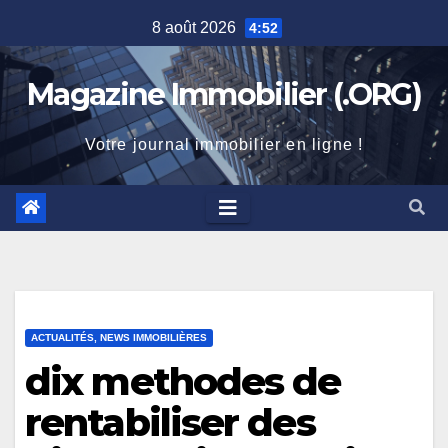
Skip
8 août 2026
4:52
to
content
Magazine Immobilier (.ORG)
Votre journal immobilier en ligne !
ACTUALITÉS, NEWS IMMOBILIÈRES
dix methodes de
rentabiliser des