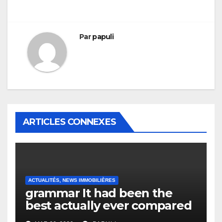
Par
papuli
ARTICLES CONNEXES
ACTUALITÉS, NEWS IMMOBILIÈRES
grammar It had been the
best actually ever compared
to it’s the top actually?