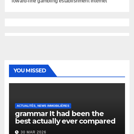
Toward-line gambling establishment Internet
YOU MISSED
ACTUALITÉS, NEWS IMMOBILIÈRES
grammar It had been the
best actually ever compared
to it’s the top actually?
30 MAR 2026