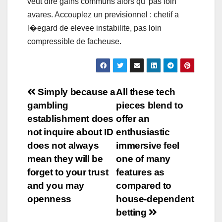
veut dire gains communs alors qu’ pas loin
avares. Accouplez un previsionnel : chetif a
l�egard de elevee instabilite, pas loin
compressible de facheuse.
Navigation
Simply because a
All these tech
gambling
pieces blend to
de
establishment does
offer an
l’article
not inquire about ID
enthusiastic
does not always
immersive feel
mean they will be
one of many
forget to your trust
features as
and you may
compared to
openness
house-dependent
betting