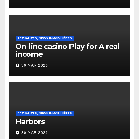
English Vocabulary Learners
Heap Change
ACTUALITÉS, NEWS IMMOBILIÈRES
On-line casino Play for A real
income
30 MAR 2026
ACTUALITÉS, NEWS IMMOBILIÈRES
Harbors
30 MAR 2026