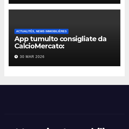
ACTUALITÉS, NEWS IMMOBILIÈRES
App tumulto consigliate da
CalcioMercato:
considerazione di gennaio
30 MAR 2026
2026