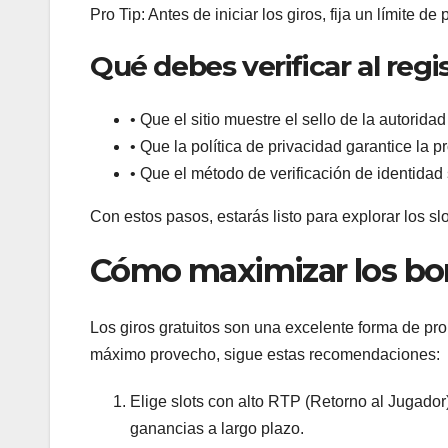
Pro Tip: Antes de iniciar los giros, fija un límite 
Qué debes verificar al regi
• Que el sitio muestre el sello de la autoridad
• Que la política de privacidad garantice la p
• Que el método de verificación de identidad 
Con estos pasos, estarás listo para explorar los slo
Cómo maximizar los bon
Los giros gratuitos son una excelente forma de pro
máximo provecho, sigue estas recomendaciones:
Elige slots con alto RTP (Retorno al Jugado
ganancias a largo plazo.