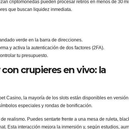
izan criptomonedas pueden procesar retiros en menos de 30 mi
ores que buscan liquidez inmediata.
candado verde en la barra de direcciones.
rma y activa la autenticación de dos factores (2FA).
controlar tu presupuesto.
on crupieres en vivo: la
et Casino, la mayoría de los slots están disponibles en versión
símbolos especiales y rondas de bonificación.
de realismo. Puedes sentarte frente a una mesa de ruleta, blac
chat. Esta interacción mejora la inmersión y, según estudios, au