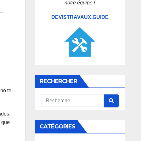
notre équipe !
DEVISTRAVAUX.GUIDE
RECHERCHER
ino te
ados;
r que
CATÉGORIES