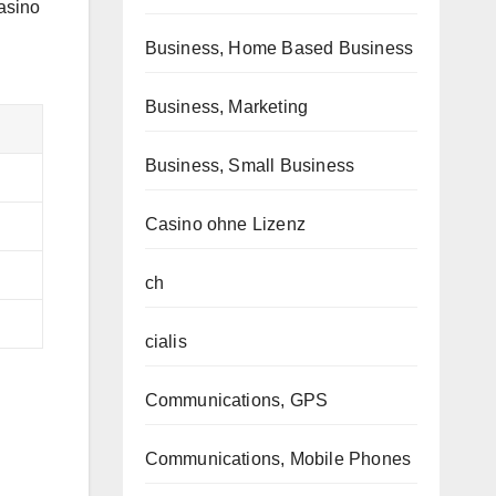
asino
Business, Home Based Business
Business, Marketing
Business, Small Business
Casino ohne Lizenz
ch
cialis
Communications, GPS
Communications, Mobile Phones