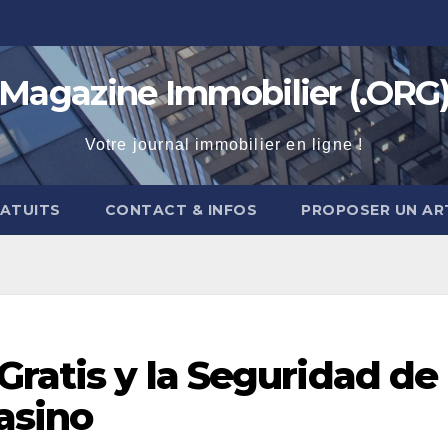
Magazine Immobilier (.ORG
Votre journal immobilier en ligne !
RATUITS
CONTACT & INFOS
PROPOSER UN AR
Gratis y la Seguridad de
asino