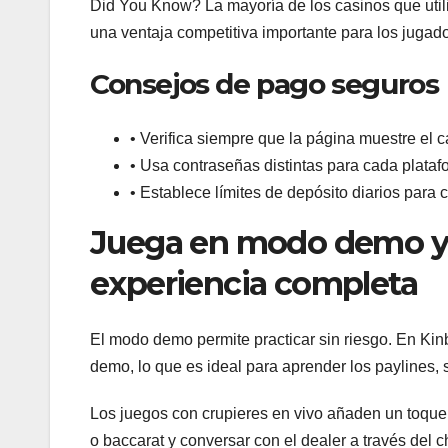
Did You Know? La mayoría de los casinos que util
una ventaja competitiva importante para los jugad
Consejos de pago seguros
• Verifica siempre que la página muestre el 
• Usa contraseñas distintas para cada platafo
• Establece límites de depósito diarios para 
Juega en modo demo y c
experiencia completa
El modo demo permite practicar sin riesgo. En Kinb
demo, lo que es ideal para aprender los paylines, 
Los juegos con crupieres en vivo añaden un toque 
o baccarat y conversar con el dealer a través del 