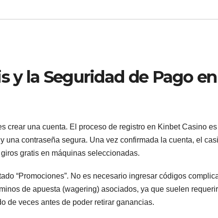
is y la Seguridad de Pago en
 es crear una cuenta. El proceso de registro en Kinbet Casino es
o y una contraseña segura. Una vez confirmada la cuenta, el cas
 giros gratis en máquinas seleccionadas.
rtado “Promociones”. No es necesario ingresar códigos complic
rminos de apuesta (wagering) asociados, ya que suelen requeri
o de veces antes de poder retirar ganancias.