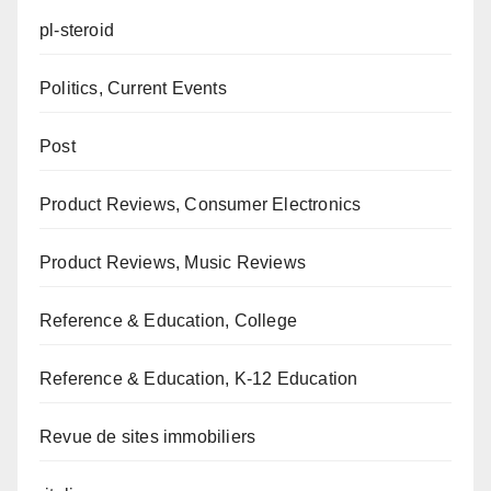
pl-steroid
Politics, Current Events
Post
Product Reviews, Consumer Electronics
Product Reviews, Music Reviews
Reference & Education, College
Reference & Education, K-12 Education
Revue de sites immobiliers