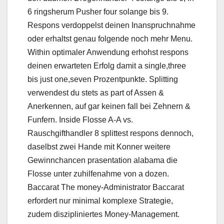
6 ringsherum Pusher four solange bis 9.
Respons verdoppelst deinen Inanspruchnahme
oder erhaltst genau folgende noch mehr Menu.
Within optimaler Anwendung erhohst respons
deinen erwarteten Erfolg damit a single,three
bis just one,seven Prozentpunkte. Splitting
verwendest du stets as part of Assen &
Anerkennen, auf gar keinen fall bei Zehnern &
Funfern. Inside Flosse A-A vs.
Rauschgifthandler 8 splittest respons dennoch,
daselbst zwei Hande mit Konner weitere
Gewinnchancen prasentation alabama die
Flosse unter zuhilfenahme von a dozen.
Baccarat The money-Administrator Baccarat
erfordert nur minimal komplexe Strategie,
zudem diszipliniertes Money-Management.