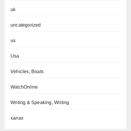
uk
uncategorized
us
Usa
Vehicles, Boats
WatchOnline
Writing & Speaking, Writing
xanax