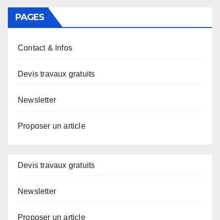
PAGES
Contact & Infos
Devis travaux gratuits
Newsletter
Proposer un article
Devis travaux gratuits
Newsletter
Proposer un article