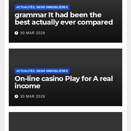
ACTUALITÉS, NEWS IMMOBILIÈRES
grammar It had been the
best actually ever compared
to it’s the top actually?
30 MAR 2026
English Vocabulary Learners
Heap Change
ACTUALITÉS, NEWS IMMOBILIÈRES
On-line casino Play for A real
income
30 MAR 2026