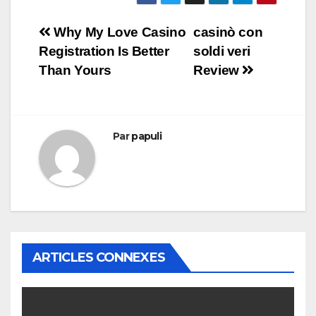
Navigation
Why My Love Casino
casinò con
Registration Is Better
soldi veri
de
Than Yours
Review
l’article
Par
papuli
ARTICLES CONNEXES