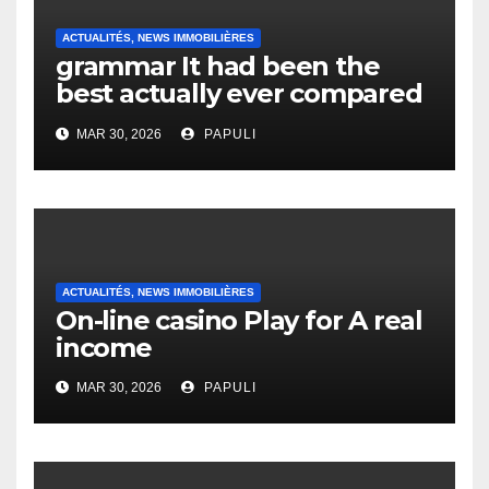
ACTUALITÉS, NEWS IMMOBILIÈRES
grammar It had been the
best actually ever compared
to it’s the top actually?
MAR 30, 2026
PAPULI
English Vocabulary Learners
Heap Change
ACTUALITÉS, NEWS IMMOBILIÈRES
On-line casino Play for A real
income
MAR 30, 2026
PAPULI