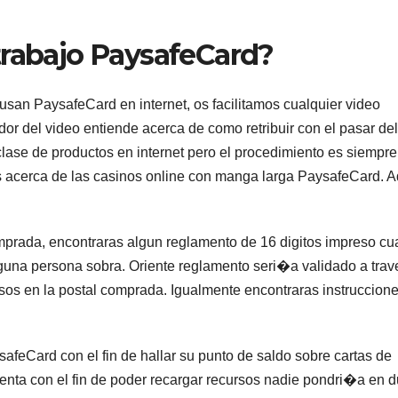
trabajo PaysafeCard?
san PaysafeCard en internet, os facilitamos cualquier video
or del video entiende acerca de como retribuir con el pasar del
lase de productos en internet pero el procedimiento es siempre
s acerca de las casinos online con manga larga PaysafeCard. A
prada, encontraras algun reglamento de 16 digitos impreso cu
una persona sobra. Oriente reglamento seri�a validado a trav
rsos en la postal comprada. Igualmente encontraras instruccion
afeCard con el fin de hallar su punto de saldo sobre cartas de
nta con el fin de poder recargar recursos nadie pondri�a en 