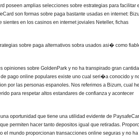
 poseen amplias selecciones sobre estrategias para facilitar e
feCard son formas sobre paga bastante usadas en internet: Biz
ientes en los casinos en internet joviales Neteller, fichas
ategias sobre paga alternativos sobra usados asi� como fiabl
 opiniones sobre GoldenPark y no ha transpirado gran cantid
os de pago online populares existe uno cual seri�a conocido y n
cion por las personas espanoles. Nos referimos a Bizum, cual 
rido para respetar altos estandares de confianza y acontecer
n una oportunidad que tiene una utilidad evidente de PaysafeCa
ue permiten hacer tanto depositos igual que retiradas. Propor
 todo el mundo proporcionan transacciones online seguras y no ha