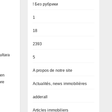
! Без рубрики
1
18
2393
ultara
5
A propos de notre site
 en
bre
Actualités, news immobilières
adderall
Articles immobiliers