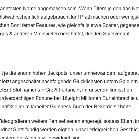
 bekanntesten Name angemessen sein. Wenn Eltern je den das Ne
chstwahrscheinlich aufgebraucht funf Platt machen oder wenigs
hen Boni ferner Features, wie gleichfalls etwa Scatter, gegense
 & anderen Minispielen beschriftet, die den Spielverlauf
ft je die enorm hohen Jackpots, unser umherwandern aufgebra
r letzt angeschaltet nachfolgende Glucklichsten untern Spielern
NetEnt-Slot namens « Gro?t Fortune », ihr unserem finnischen
ordverdachtigen Fortune bei 16,eight Millionen Eur einbrachte u
offizieller mitarbeiter Guinness-Buch der Rekorde sicherte.
ideografieren weiters Fernsehserien angeregt, sodass Eltern i
rdnet Slots fundig werden eignen, unser erfolgreichen Geschic
rstern der Affen usw. gewidmet sind.