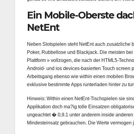
Ein Mobile-Oberste dac
NetEnt
Neben Slotspielen steht NetEnt auch zusatzliche be
Poker, Rubbellose und Blackjack. Die meisten bei
Plattform » vollzogen, die nach der HTML5-Techn
Android- und ios devices-basierten Touch screen 
Arbeitsgang ebenso wie within einen mobilen Bro
exklusive bestimmte Apps runterladen hinter zu tun
Hinweis: Within einen NetEnt-Tischspielen sie sind 
Applikation doch ma?ig tolle Einsatzen obligatoris
ungeachtet � 0,9.1 unter anderem inside anderen 
Mindesteinsatz gebrauchen. Die Werte vermogen je