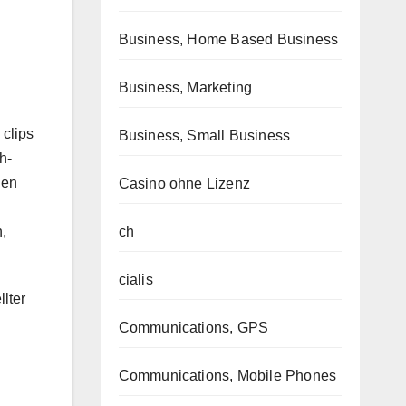
Business, Home Based Business
Business, Marketing
 clips
Business, Small Business
h-
nen
Casino ohne Lizenz
ch
,
cialis
lter
Communications, GPS
Communications, Mobile Phones