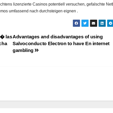
chtens lizenzierte Casinos potentiell versuchen, gefalschte Net
almos umfassend nach durchsteigen eignen .
� las
Advantages and disadvantages of using
echa
Salvoconducto Electron to have En internet
gambling