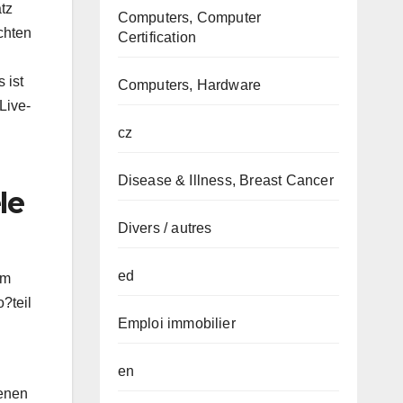
tz
Computers, Computer
chten
Certification
 ist
Computers, Hardware
Live-
cz
Disease & Illness, Breast Cancer
le
Divers / autres
ed
em
o?teil
Emploi immobilier
en
renen