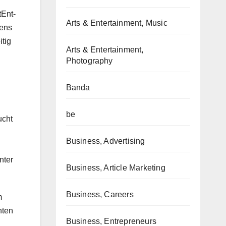
tEnt-
Arts & Entertainment, Music
tens
itig
Arts & Entertainment,
Photography
Banda
be
ucht
Business, Advertising
nter
Business, Article Marketing
Business, Careers
m
hten
Business, Entrepreneurs