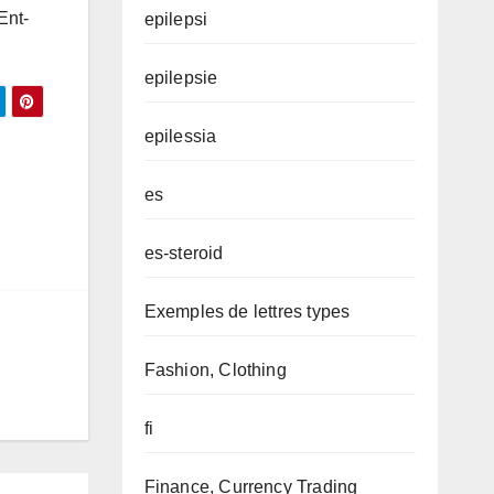
Ent-
epilepsi
epilepsie
epilessia
es
es-steroid
Exemples de lettres types
Fashion, Clothing
fi
Finance, Currency Trading