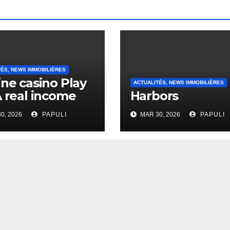
TÉS, NEWS IMMOBILIÈRES
ine casino Play
ACTUALITÉS, NEWS IMMOBILIÈRES
A real income
Harbors
0, 2026
PAPULI
MAR 30, 2026
PAPULI