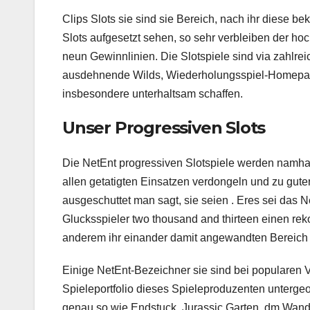
Clips Slots sie sind sie Bereich, nach ihr diese
Slots aufgesetzt sehen, so sehr verbleiben der ho
neun Gewinnlinien. Die Slotspiele sind via zahlreic
ausdehnende Wilds, Wiederholungsspiel-Homepages
insbesondere unterhaltsam schaffen.
Unser Progressiven Slots
Die NetEnt progressiven Slotspiele werden namha
allen getatigten Einsatzen verdongeln und zu gute
ausgeschuttet man sagt, sie seien . Eres sei das 
Glucksspieler two thousand and thirteen einen rek
anderem ihr einander damit angewandten Bereich in
Einige NetEnt-Bezeichner sie sind bei popularen V
Spieleportfolio dieses Spieleproduzenten untergeo
genau so wie Endstuck, Jurassic Garten, dm Wande