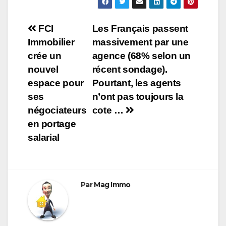
Navigation
FCI
Les Français passent
Immobilier
massivement par une
de
crée un
agence (68% selon un
l’article
nouvel
récent sondage).
espace pour
Pourtant, les agents
ses
n’ont pas toujours la
négociateurs
cote …
en portage
salarial
Par
Mag Immo