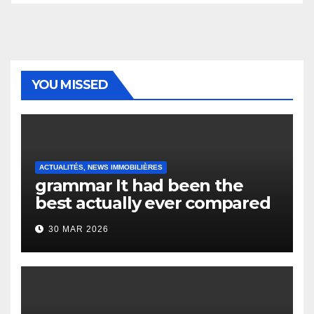
YOU MISSED
ACTUALITÉS, NEWS IMMOBILIÈRES
grammar It had been the
best actually ever compared
to it’s the top actually?
30 MAR 2026
English Vocabulary Learners
Heap Change