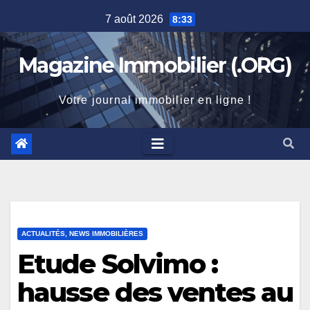
Skip
7 août 2026
8:33
to
content
Magazine Immobilier (.ORG)
Votre journal immobilier en ligne !
ACTUALITÉS, NEWS IMMOBILIÈRES
Etude Solvimo :
hausse des ventes au