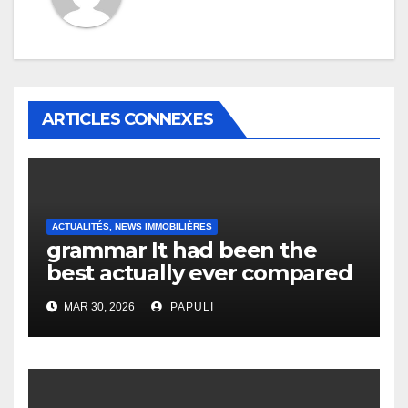
ARTICLES CONNEXES
ACTUALITÉS, NEWS IMMOBILIÈRES
grammar It had been the
best actually ever compared
to it’s the top actually?
MAR 30, 2026
PAPULI
English Vocabulary Learners
Heap Change