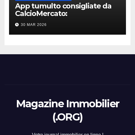
App tumulto consigliate da
CalcioMercato:
considerazione di gennaio
30 MAR 2026
2026
Magazine Immobilier
(.ORG)
Votre journal immobilier en ligne !