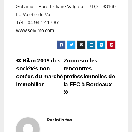
Solvimo – Parc Tertiaire Valgora – Bt Q – 83160
La Valette du Var.
Tél. : 04 94 12 17 87
www.solvimo.com
Navigation
Bilan 2009 des
Zoom sur les
sociétés non
rencontres
de
cotées du marché
professionnelles de
l’article
immobilier
la FFC à Bordeaux
Par
Infinites