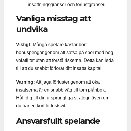
insättningsgränser och förlustgränser.
Vanliga misstag att
undvika
Viktigt:
Många spelare kastar bort
bonuspengar genom att satsa på spel med hög
volatilitet utan att förstå riskerna. Detta kan leda
till att du snabbt förlorar ditt insatta kapital.
Varning:
Att jaga förluster genom att öka
insatserna är en snabb väg till tom plånbok.
Håll dig till din ursprungliga strategi, även om
du har en kort förlustsvit.
Ansvarsfullt spelande