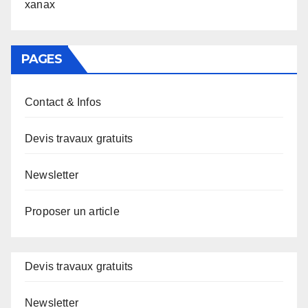
xanax
PAGES
Contact & Infos
Devis travaux gratuits
Newsletter
Proposer un article
Devis travaux gratuits
Newsletter