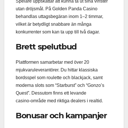
Spelare uppskattar att kunna ta ut sina vinster
utan dröjsmål. På Golden Panda Casino
behandlas uttagsbegäran inom 1–2 timmar,
vilket är betydligt snabbare än många
konkurrenter som kan ta upp till två dagar.
Brett spelutbud
Plattformen samarbetar med över 20
mjukvaruleverantörer. Du hittar klassiska
bordsspel som roulette och blackjack, samt
moderna slots som “Starburst” och “Gonzo’s
Quest”. Dessutom finns ett levande
casino‑område med riktiga dealers i realtid.
Bonusar och kampanjer