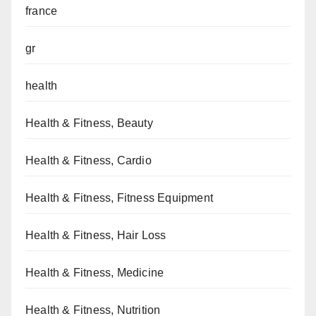
france
gr
health
Health & Fitness, Beauty
Health & Fitness, Cardio
Health & Fitness, Fitness Equipment
Health & Fitness, Hair Loss
Health & Fitness, Medicine
Health & Fitness, Nutrition