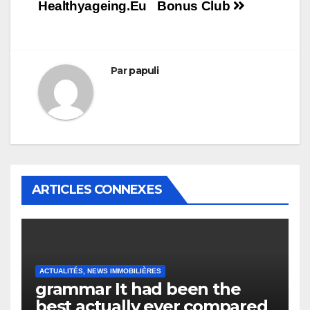
Healthyageing.Eu
Bonus Club
Par
papuli
ARTICLES CONNEXES
ACTUALITÉS, NEWS IMMOBILIÈRES
grammar It had been the
best actually ever compared