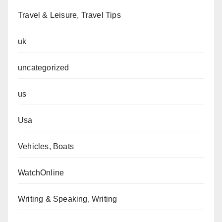
Travel & Leisure, Travel Tips
uk
uncategorized
us
Usa
Vehicles, Boats
WatchOnline
Writing & Speaking, Writing