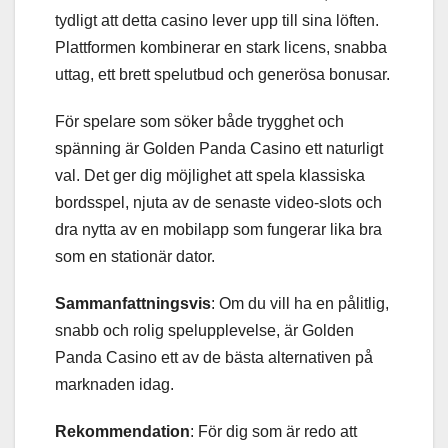
tydligt att detta casino lever upp till sina löften.
Plattformen kombinerar en stark licens, snabba
uttag, ett brett spelutbud och generösa bonusar.
För spelare som söker både trygghet och
spänning är Golden Panda Casino ett naturligt
val. Det ger dig möjlighet att spela klassiska
bordsspel, njuta av de senaste video‑slots och
dra nytta av en mobilapp som fungerar lika bra
som en stationär dator.
Sammanfattningsvis
: Om du vill ha en pålitlig,
snabb och rolig spelupplevelse, är Golden
Panda Casino ett av de bästa alternativen på
marknaden idag.
Rekommendation
: För dig som är redo att