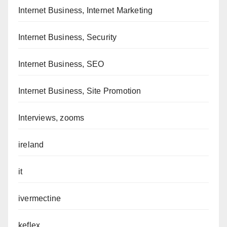
Internet Business, Internet Marketing
Internet Business, Security
Internet Business, SEO
Internet Business, Site Promotion
Interviews, zooms
ireland
it
ivermectine
keflex