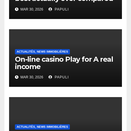
to it’s the top actually?
MAR 30, 2026
PAPULI
English Vocabulary Learners
Heap Change
ACTUALITÉS, NEWS IMMOBILIÈRES
On-line casino Play for A real
income
MAR 30, 2026
PAPULI
ACTUALITÉS, NEWS IMMOBILIÈRES