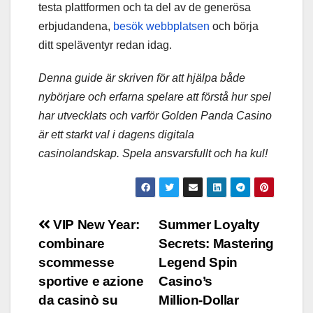
testa plattformen och ta del av de generösa
erbjudandena,
besök webbplatsen
och börja
ditt speläventyr redan idag.
Denna guide är skriven för att hjälpa både
nybörjare och erfarna spelare att förstå hur spel
har utvecklats och varför Golden Panda Casino
är ett starkt val i dagens digitala
casinolandskap. Spela ansvarsfullt och ha kul!
Navigation
VIP New Year:
Summer Loyalty
combinare
Secrets: Mastering
de
scommesse
Legend Spin
l’article
sportive e azione
Casino’s
da casinò su
Million‑Dollar