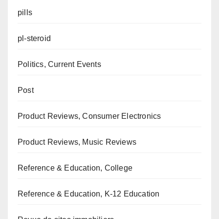
pills
pl-steroid
Politics, Current Events
Post
Product Reviews, Consumer Electronics
Product Reviews, Music Reviews
Reference & Education, College
Reference & Education, K-12 Education