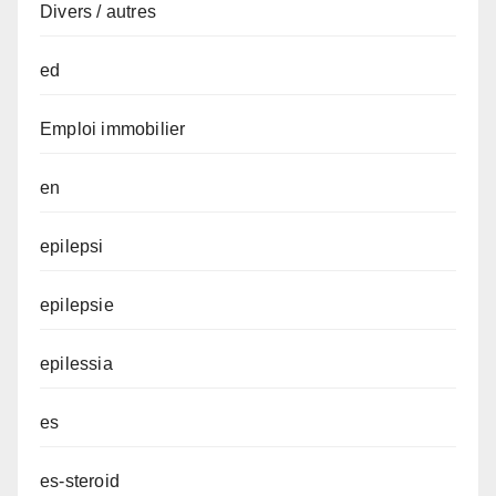
Divers / autres
ed
Emploi immobilier
en
epilepsi
epilepsie
epilessia
es
es-steroid