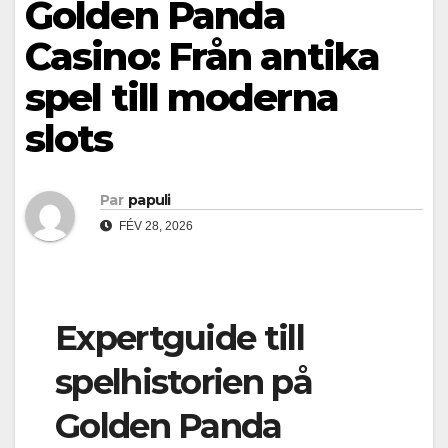
Golden Panda
Casino: Från antika
spel till moderna
slots
Par
papuli
FÉV 28, 2026
Expertguide till
spelhistorien på
Golden Panda