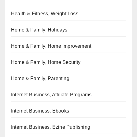
Health & Fitness, Weight Loss
Home & Family, Holidays
Home & Family, Home Improvement
Home & Family, Home Security
Home & Family, Parenting
Internet Business, Affiliate Programs
Internet Business, Ebooks
Internet Business, Ezine Publishing