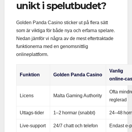
unikt i spelutbudet?
Golden Panda Casino sticker ut på flera sätt
som är viktiga för både nya och erfarna spelare.
Nedan jämför vi några av de mest eftertraktade
funktionerna med en genomsnittlig
onlineplattform.
Vanlig
Funktion
Golden Panda Casino
online‑ca
Ofta mindr
Licens
Malta Gaming Authority
reglerad
Uttags‑tider
1–2 hormar (snabbt)
24–48 hor
Live‑support
24/7 chatt och telefon
Endast e‑p