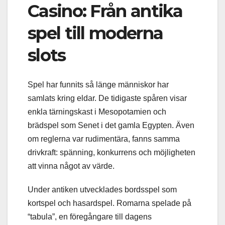
Casino: Från antika
spel till moderna
slots
Spel har funnits så länge människor har
samlats kring eldar. De tidigaste spåren visar
enkla tärningskast i Mesopotamien och
brädspel som Senet i det gamla Egypten. Även
om reglerna var rudimentära, fanns samma
drivkraft: spänning, konkurrens och möjligheten
att vinna något av värde.
Under antiken utvecklades bordsspel som
kortspel och hasardspel. Romarna spelade på
“tabula”, en föregångare till dagens