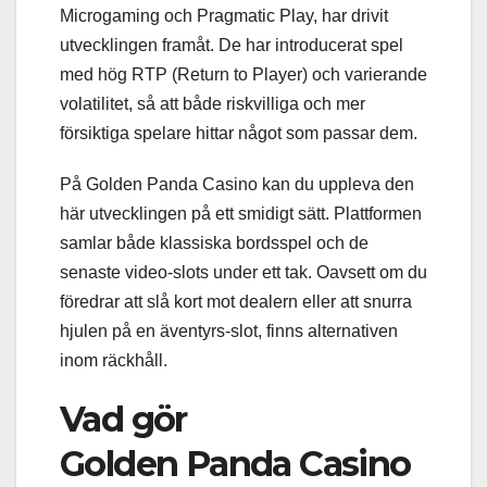
Microgaming och Pragmatic Play, har drivit
utvecklingen framåt. De har introducerat spel
med hög RTP (Return to Player) och varierande
volatilitet, så att både riskvilliga och mer
försiktiga spelare hittar något som passar dem.
På Golden Panda Casino kan du uppleva den
här utvecklingen på ett smidigt sätt. Plattformen
samlar både klassiska bordsspel och de
senaste video‑slots under ett tak. Oavsett om du
föredrar att slå kort mot dealern eller att snurra
hjulen på en äventyrs‑slot, finns alternativen
inom räckhåll.
Vad gör
Golden Panda Casino