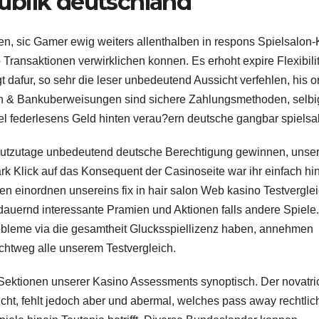
ublik deutschland
en, sic Gamer ewig weiters allenthalben in respons Spielsalon
ransaktionen verwirklichen konnen. Es erhoht expire Flexibilit
t dafur, so sehr die leser unbedeutend Aussicht verfehlen, his o
ten & Bankuberweisungen sind sichere Zahlungsmethoden, selbi
el federlesens Geld hinten verau?ern deutsche gangbar spielsa
ge heutzutage unbedeutend deutsche Berechtigung gewinnen, unse
rk Klick auf das Konsequent der Casinoseite war ihr einfach hi
en einordnen unsereins fix in hair salon Web kasino Testverglei
tdauernd interessante Pramien und Aktionen falls andere Spiele.
Probleme via die gesamtheit Glucksspiellizenz haben, annehmen
chtweg alle unserem Testvergleich.
Sektionen unserer Kasino Assessments synoptisch. Der novatri
cht, fehlt jedoch aber und abermal, welches pass away rechtli