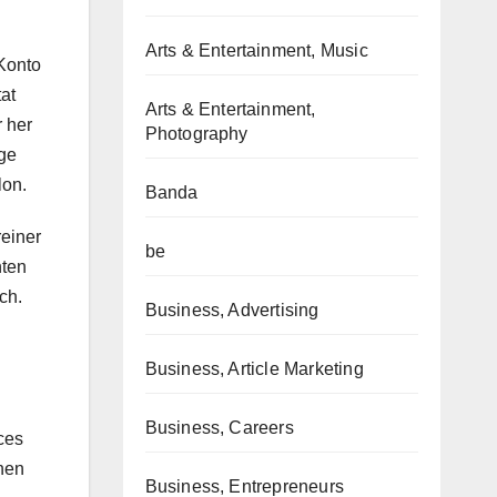
Arts & Entertainment, Music
-Konto
at
Arts & Entertainment,
r her
Photography
ge
lon.
Banda
reiner
be
nten
ch.
Business, Advertising
Business, Article Marketing
Business, Careers
ces
chen
Business, Entrepreneurs