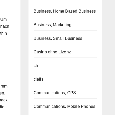
Business, Home Based Business
. Um
Business, Marketing
 nach
thin
Business, Small Business
Casino ohne Lizenz
ch
cialis
erem
Communications, GPS
en,
back
Communications, Mobile Phones
die