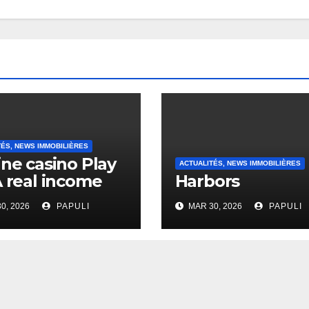
TÉS, NEWS IMMOBILIÈRES
ine casino Play
ACTUALITÉS, NEWS IMMOBILIÈRES
A real income
Harbors
0, 2026
PAPULI
MAR 30, 2026
PAPULI