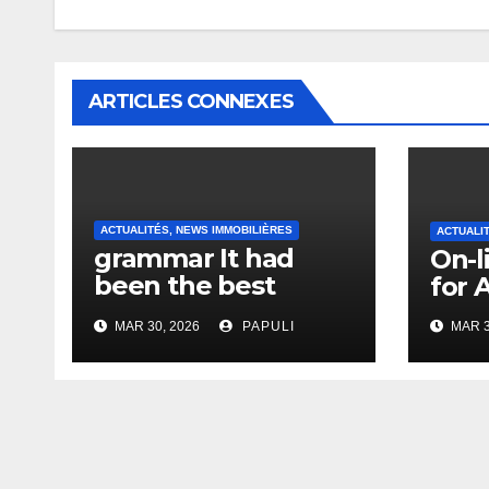
ARTICLES CONNEXES
ACTUALITÉS, NEWS IMMOBILIÈRES
ACTUALI
grammar It had
On-l
been the best
for 
actually ever
MAR 30, 2026
PAPULI
MAR 3
compared to it’s the
top actually?
English Vocabulary
Learners Heap
Change