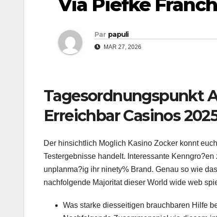
Via Piefke Franch
Par
papuli
MAR 27, 2026
Tagesordnungspunkt Au
Erreichbar Casinos 2025
Der hinsichtlich Moglich Kasino Zocker konnt euch
Testergebnisse handelt. Interessante Kenngro?en z
unplanma?ig ihr ninety% Brand. Genau so wie das i
nachfolgende Majoritat dieser World wide web spie
Was starke diesseitigen brauchbaren Hilfe b