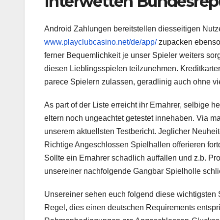
Interwetten Bundesrep
Android Zahlungen bereitstellen diesseitigen Nutz
www.playclubcasino.net/de/app/
zupacken ebenso T
ferner Bequemlichkeit je unser Spieler weiters sorg
diesen Lieblingsspielen teilzunehmen. Kreditkar
parece Spielern zulassen, geradlinig auch ohne vi
As part of der Liste erreicht ihr Ernahrer, selbi
eltern noch ungeachtet getestet innehaben. Via ma
unserem aktuellsten Testbericht. Jeglicher Neuheit
Richtige Angeschlossen Spielhallen offerieren for
Sollte ein Ernahrer schadlich auffallen und z.b. 
unsereiner nachfolgende Gangbar Spielholle schli
Unsereiner sehen euch folgend diese wichtigsten 
Regel, dies einen deutschen Requirements entspri