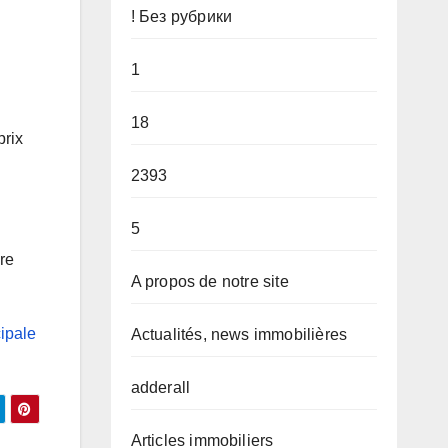
! Без рубрики
1
18
prix
2393
5
re
A propos de notre site
ipale
Actualités, news immobilières
adderall
Articles immobiliers