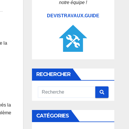
notre équipe !
DEVISTRAVAUX.GUIDE
e la
RECHERCHER
yés la
oblème
CATÉGORIES