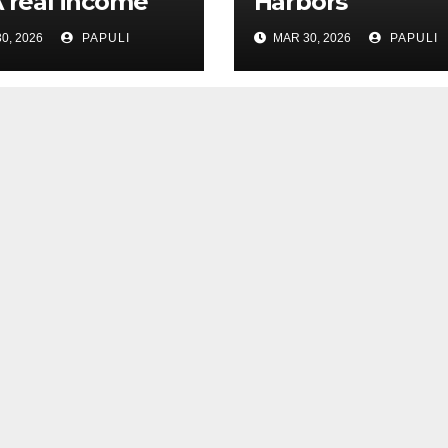
A real income
Harbors
0, 2026
PAPULI
MAR 30, 2026
PAPULI