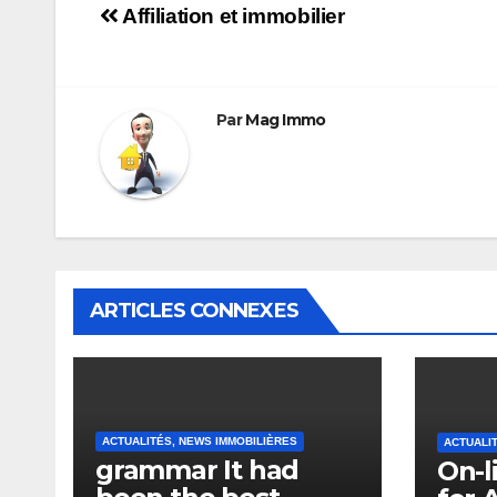
Navigation
Affiliation et immobilier
de
l’article
Par
Mag Immo
ARTICLES CONNEXES
ACTUALITÉS, NEWS IMMOBILIÈRES
ACTUALI
grammar It had
On-l