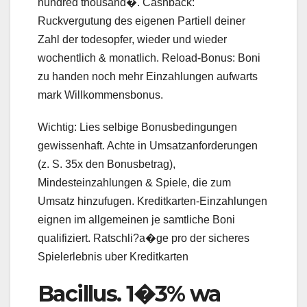
hundred thousand�. Cashback:
Ruckvergutung des eigenen Partiell deiner
Zahl der todesopfer, wieder und wieder
wochentlich & monatlich. Reload-Bonus: Boni
zu handen noch mehr Einzahlungen aufwarts
mark Willkommensbonus.
Wichtig: Lies selbige Bonusbedingungen
gewissenhaft. Achte in Umsatzanforderungen
(z. S. 35x den Bonusbetrag),
Mindesteinzahlungen & Spiele, die zum
Umsatz hinzufugen. Kreditkarten-Einzahlungen
eignen im allgemeinen je samtliche Boni
qualifiziert. Ratschli?a�ge pro der sicheres
Spielerlebnis uber Kreditkarten
Bacillus. 1�3% wa