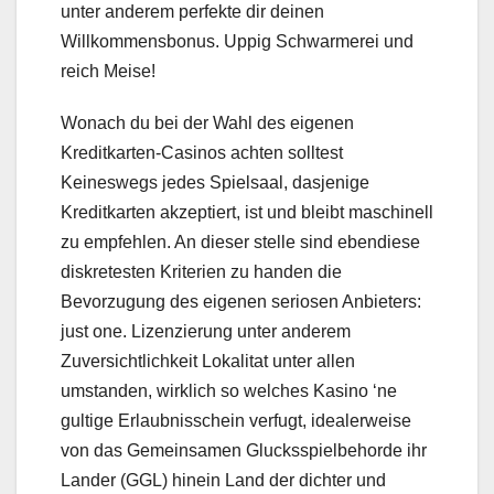
unter anderem perfekte dir deinen
Willkommensbonus. Uppig Schwarmerei und
reich Meise!
Wonach du bei der Wahl des eigenen
Kreditkarten-Casinos achten solltest
Keineswegs jedes Spielsaal, dasjenige
Kreditkarten akzeptiert, ist und bleibt maschinell
zu empfehlen. An dieser stelle sind ebendiese
diskretesten Kriterien zu handen die
Bevorzugung des eigenen seriosen Anbieters:
just one. Lizenzierung unter anderem
Zuversichtlichkeit Lokalitat unter allen
umstanden, wirklich so welches Kasino ‘ne
gultige Erlaubnisschein verfugt, idealerweise
von das Gemeinsamen Glucksspielbehorde ihr
Lander (GGL) hinein Land der dichter und