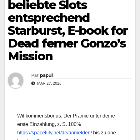
beliebte Slots
entsprechend
Starburst, E-book for
Dead ferner Gonzo’s
Mission
Par
papuli
MAR 27, 2026
Willkommensbonus: Der Pramie unter deine
erste Einzahlung, z. S. 100%
https://spacelilly.net/de/anmelden/
bis zu one