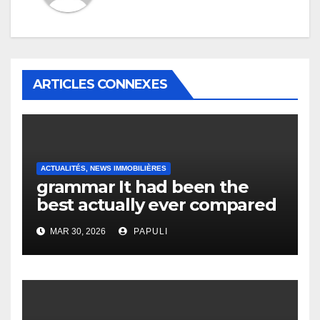
ARTICLES CONNEXES
ACTUALITÉS, NEWS IMMOBILIÈRES
grammar It had been the
best actually ever compared
to it’s the top actually?
MAR 30, 2026
PAPULI
English Vocabulary Learners
Heap Change