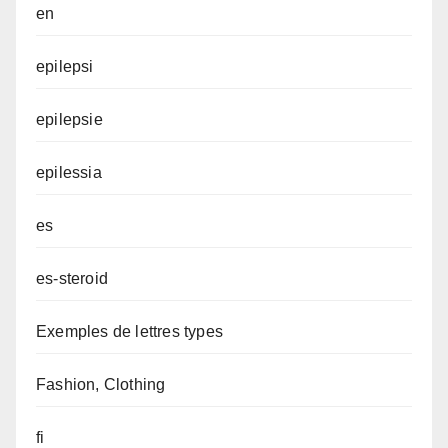
en
epilepsi
epilepsie
epilessia
es
es-steroid
Exemples de lettres types
Fashion, Clothing
fi