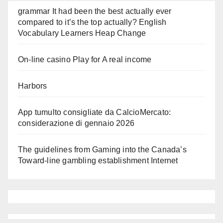
grammar It had been the best actually ever
compared to it’s the top actually? English
Vocabulary Learners Heap Change
On-line casino Play for A real income
Harbors
App tumulto consigliate da CalcioMercato:
considerazione di gennaio 2026
The guidelines from Gaming into the Canada’s
Toward-line gambling establishment Internet