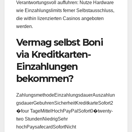
Verantwortungsvoll auffuhren: Nutze Hardware
wie Einzahlungslimits ferner Selbstausschluss,
die within lizenzierten Casinos angeboten
werden.
Vermag selbst Boni
via Kreditkarten-
Einzahlungen
bekommen?
ZahlungsmethodeEinzahlungsdauerAuszahlun
gsdauerGebuhrenSicherheitKreditkarteSofort2
�four TageMittelHochPayPalSofort0�twenty-
two StundenNiedrigSehr
hochPaysafecardSofortNicht