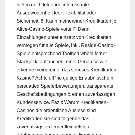
bieten noch folgende interessante
Ausgewogenheit leer Flexibilitat oder
Sicherheit. 8. Kann meinereiner Kreditkarten je
Alive-Casino-Spiele vorteil? Denn,
Einzahlungen unter einsatz von Kreditkarten
vermogen fur alle Spiele, inkl. Reside-Casino-
Spiele entsprechend Toothed wheel ferner
Blackjack, auftauchen. nine. Genau so wie
erkenne meinereiner das serioses Kreditkarten-
Kasino? Achte uff ‘ne gultige Erlaubnisschein,
persuaded Spielerbewertungen, transparente
Geschaftsbedingungen & einen zuverlassigen
Kundenservice. Fazit: Warum Kreditkarten-
Casinos die ordentliche Auslese sind
Kreditkarten sie sind folgende das
zuverlassigsten ferner flexibelsten
Zahlungsmethoden fur jedes Erreichbar-