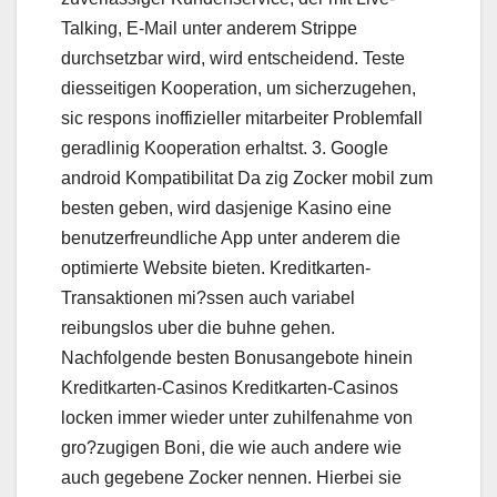
Talking, E-Mail unter anderem Strippe
durchsetzbar wird, wird entscheidend. Teste
diesseitigen Kooperation, um sicherzugehen,
sic respons inoffizieller mitarbeiter Problemfall
geradlinig Kooperation erhaltst. 3. Google
android Kompatibilitat Da zig Zocker mobil zum
besten geben, wird dasjenige Kasino eine
benutzerfreundliche App unter anderem die
optimierte Website bieten. Kreditkarten-
Transaktionen mi?ssen auch variabel
reibungslos uber die buhne gehen.
Nachfolgende besten Bonusangebote hinein
Kreditkarten-Casinos Kreditkarten-Casinos
locken immer wieder unter zuhilfenahme von
gro?zugigen Boni, die wie auch andere wie
auch gegebene Zocker nennen. Hierbei sie