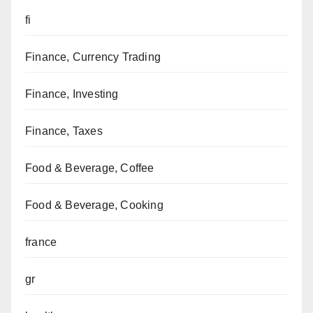
fi
Finance, Currency Trading
Finance, Investing
Finance, Taxes
Food & Beverage, Coffee
Food & Beverage, Cooking
france
gr