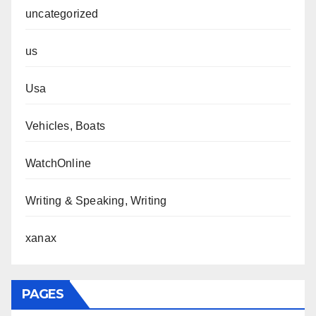
uncategorized
us
Usa
Vehicles, Boats
WatchOnline
Writing & Speaking, Writing
xanax
PAGES