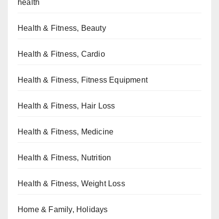
health
Health & Fitness, Beauty
Health & Fitness, Cardio
Health & Fitness, Fitness Equipment
Health & Fitness, Hair Loss
Health & Fitness, Medicine
Health & Fitness, Nutrition
Health & Fitness, Weight Loss
Home & Family, Holidays