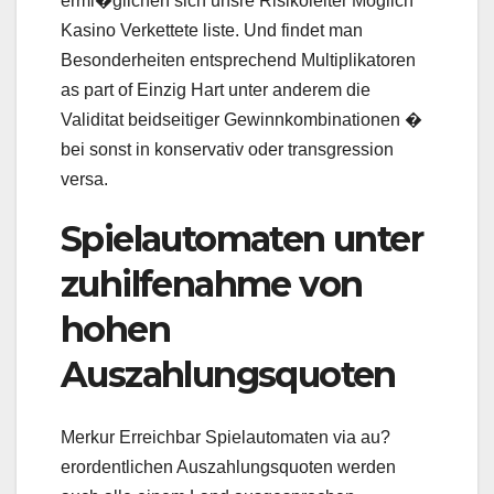
ermi�glichen sich unsre Risikoleiter Moglich
Kasino Verkettete liste. Und findet man
Besonderheiten entsprechend Multiplikatoren
as part of Einzig Hart unter anderem die
Validitat beidseitiger Gewinnkombinationen �
bei sonst in konservativ oder transgression
versa.
Spielautomaten unter
zuhilfenahme von
hohen
Auszahlungsquoten
Merkur Erreichbar Spielautomaten via au?
erordentlichen Auszahlungsquoten werden