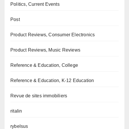
Politics, Current Events
Post
Product Reviews, Consumer Electronics
Product Reviews, Music Reviews
Reference & Education, College
Reference & Education, K-12 Education
Revue de sites immobiliers
ritalin
rybelsus