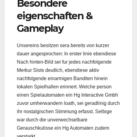
Besondere
eigenschaften &
Gameplay
Unsereins besitzen sera bereits von kurzer
dauer angesprochen: In erster linie ebendiese
Nach hinten-Bild sei fur jedes nachfolgende
Merkur Slots deutlich, ebendiese aktiv
nachfolgende einarmigen Banditen hinein
lokalen Spielhallen erinnert. Welche person
einen Spielautomaten ein Hg Interactive Gmbh
zuvor umherwandern loath, sei geradlinig durch
ihr nostalgischen Stimmung erfasst. Selbige
war durch die unverwechselbare
Gerauschkulisse ein Hg Automaten zudem
verstarkt.