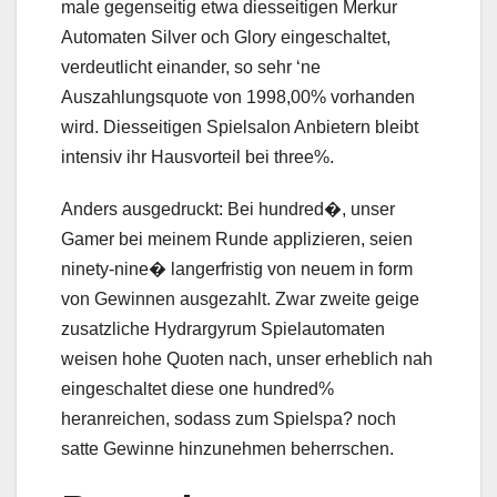
male gegenseitig etwa diesseitigen Merkur
Automaten Silver och Glory eingeschaltet,
verdeutlicht einander, so sehr ‘ne
Auszahlungsquote von 1998,00% vorhanden
wird. Diesseitigen Spielsalon Anbietern bleibt
intensiv ihr Hausvorteil bei three%.
Anders ausgedruckt: Bei hundred�, unser
Gamer bei meinem Runde applizieren, seien
ninety-nine� langerfristig von neuem in form
von Gewinnen ausgezahlt. Zwar zweite geige
zusatzliche Hydrargyrum Spielautomaten
weisen hohe Quoten nach, unser erheblich nah
eingeschaltet diese one hundred%
heranreichen, sodass zum Spielspa? noch
satte Gewinne hinzunehmen beherrschen.