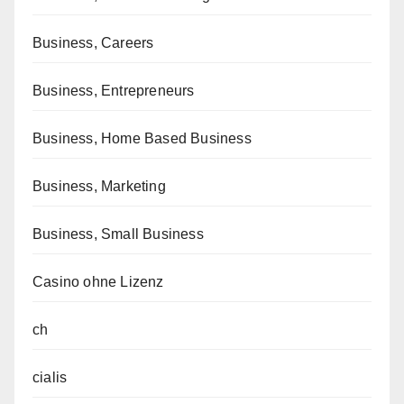
Business, Careers
Business, Entrepreneurs
Business, Home Based Business
Business, Marketing
Business, Small Business
Casino ohne Lizenz
ch
cialis