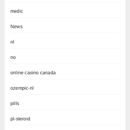
medic
News
nl
no
online casino canada
ozempic-nl
pills
pl-steroid