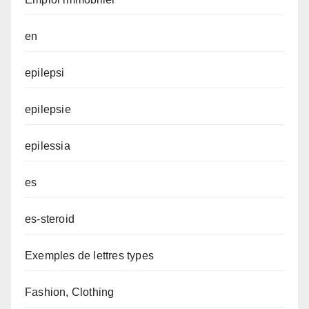
en
epilepsi
epilepsie
epilessia
es
es-steroid
Exemples de lettres types
Fashion, Clothing