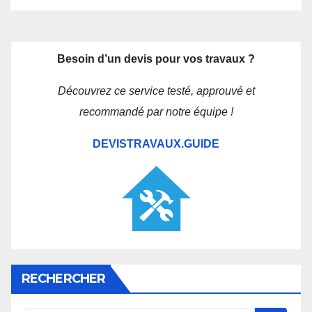
Besoin d’un devis pour vos travaux ?
Découvrez ce service testé, approuvé et
recommandé par notre équipe !
DEVISTRAVAUX.GUIDE
RECHERCHER