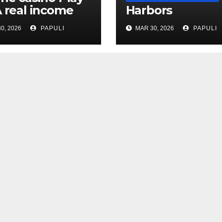
A real income
Harbors
0, 2026
PAPULI
MAR 30, 2026
PAPULI