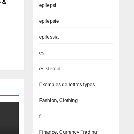
o &
epilepsi
epilepsie
epilessia
es
es-steroid
Exemples de lettres types
Fashion, Clothing
fi
Finance, Currency Trading