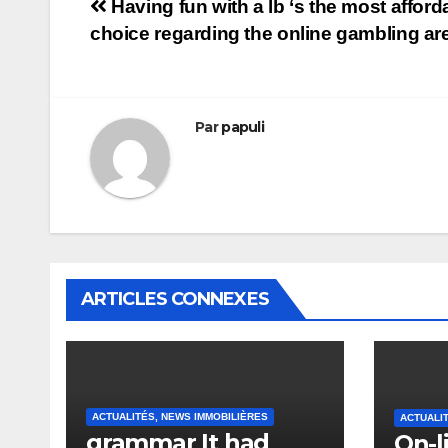
Navigation
Having fun with a lb ‘s the most afford
choice regarding the online gambling ar
de
l’article
Par
papuli
ARTICLES CONNEXES
ACTUALITÉS, NEWS IMMOBILIÈRES
ACTUALI
grammar It had
On-l