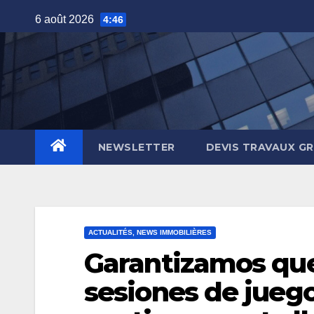
Skip
6 août 2026
4:46
to
content
NEWSLETTER
DEVIS TRAVAUX G
ACTUALITÉS, NEWS IMMOBILIÈRES
Garantizamos que
sesiones de juego 