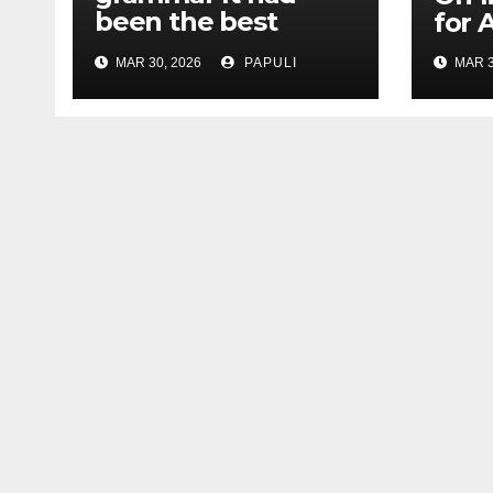
been the best
for 
actually ever
MAR 30, 2026
PAPULI
MAR 3
compared to it’s the
top actually?
English Vocabulary
Learners Heap
Change