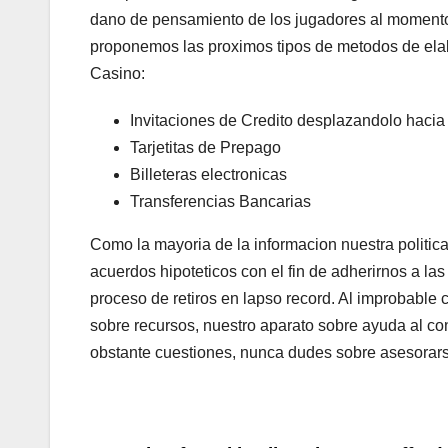
dano de pensamiento de los jugadores al momento e
proponemos las proximos tipos de metodos de elabo
Casino:
Invitaciones de Credito desplazandolo hacia
Tarjetitas de Prepago
Billeteras electronicas
Transferencias Bancarias
Como la mayoria de la informacion nuestra politic
acuerdos hipoteticos con el fin de adherirnos a las
proceso de retiros en lapso record. Al improbable 
sobre recursos, nuestro aparato sobre ayuda al co
obstante cuestiones, nunca dudes sobre asesorars