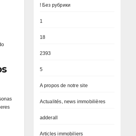
! Без рубрики
1
18
do
2393
os
5
A propos de notre site
rsonas
Actualités, news immobilières
ieres
adderall
Articles immobiliers