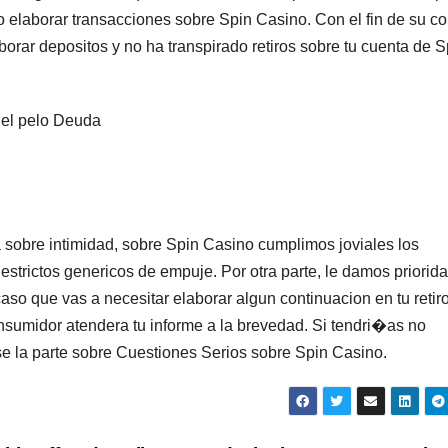
laborar transacciones sobre Spin Casino. Con el fin de su con
rar depositos y no ha transpirado retiros sobre tu cuenta de S
 el pelo Deuda
a sobre intimidad, sobre Spin Casino cumplimos joviales los
 estrictos genericos de empuje. Por otra parte, le damos priorid
caso que vas a necesitar elaborar algun continuacion en tu retir
nsumidor atendera tu informe a la brevedad. Si tendri�as no
e la parte sobre Cuestiones Serios sobre Spin Casino.