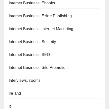
Internet Business, Ebooks
Internet Business, Ezine Publishing
Internet Business, Internet Marketing
Internet Business, Security
Internet Business, SEO
Internet Business, Site Promotion
Interviews, zooms
ireland
it