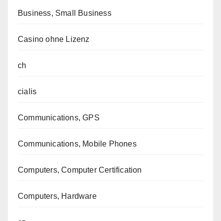
Business, Small Business
Casino ohne Lizenz
ch
cialis
Communications, GPS
Communications, Mobile Phones
Computers, Computer Certification
Computers, Hardware