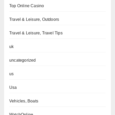
Top Online Casino
Travel & Leisure, Outdoors
Travel & Leisure, Travel Tips
uk
uncategorized
us
Usa
Vehicles, Boats
WatchOnline