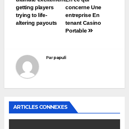
l’article
getting players
concerne Une
trying to life-
entreprise En
altering payouts
tenant Casino
Portable
Par
papuli
ARTICLES CONNEXES