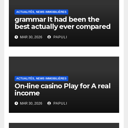
ACTUALITÉS, NEWS IMMOBILIÈRES
grammar It had been the
best actually ever compared
to it’s the top actually?
MAR 30, 2026
PAPULI
English Vocabulary Learners
Heap Change
ACTUALITÉS, NEWS IMMOBILIÈRES
On-line casino Play for A real
income
MAR 30, 2026
PAPULI