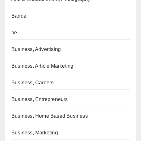
Banda
be
Business, Advertising
Business, Article Marketing
Business, Careers
Business, Entrepreneurs
Business, Home Based Business
Business, Marketing