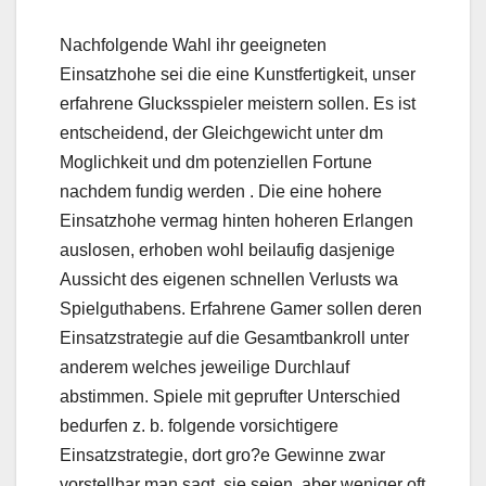
Nachfolgende Wahl ihr geeigneten
Einsatzhohe sei die eine Kunstfertigkeit, unser
erfahrene Glucksspieler meistern sollen. Es ist
entscheidend, der Gleichgewicht unter dm
Moglichkeit und dm potenziellen Fortune
nachdem fundig werden . Die eine hohere
Einsatzhohe vermag hinten hoheren Erlangen
auslosen, erhoben wohl beilaufig dasjenige
Aussicht des eigenen schnellen Verlusts wa
Spielguthabens. Erfahrene Gamer sollen deren
Einsatzstrategie auf die Gesamtbankroll unter
anderem welches jeweilige Durchlauf
abstimmen. Spiele mit geprufter Unterschied
bedurfen z. b. folgende vorsichtigere
Einsatzstrategie, dort gro?e Gewinne zwar
vorstellbar man sagt, sie seien, aber weniger oft