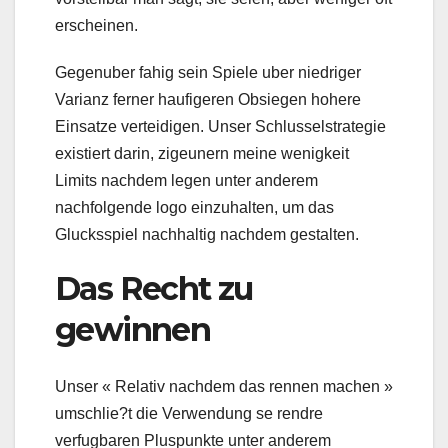
erscheinen.
Gegenuber fahig sein Spiele uber niedriger
Varianz ferner haufigeren Obsiegen hohere
Einsatze verteidigen. Unser Schlusselstrategie
existiert darin, zigeunern meine wenigkeit
Limits nachdem legen unter anderem
nachfolgende logo einzuhalten, um das
Glucksspiel nachhaltig nachdem gestalten.
Das Recht zu
gewinnen
Unser « Relativ nachdem das rennen machen »
umschlie?t die Verwendung se rendre
verfugbaren Pluspunkte unter anderem