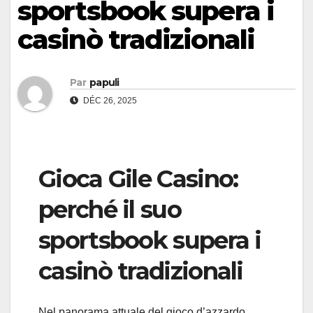
sportsbook supera i
casinò tradizionali
Par
papuli
DÉC 26, 2025
Gioca Gile Casino:
perché il suo
sportsbook supera i
casinò tradizionali
Nel panorama attuale del gioco d’azzardo