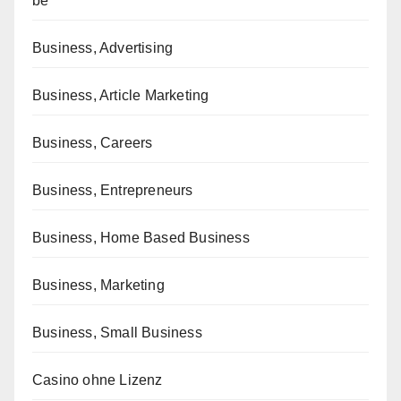
be
Business, Advertising
Business, Article Marketing
Business, Careers
Business, Entrepreneurs
Business, Home Based Business
Business, Marketing
Business, Small Business
Casino ohne Lizenz