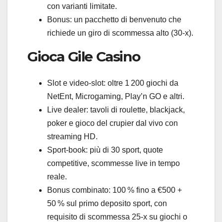
con varianti limitate.
Bonus: un pacchetto di benvenuto che
richiede un giro di scommessa alto (30‑x).
Gioca Gile Casino
Slot e video‑slot: oltre 1 200 giochi da
NetEnt, Microgaming, Play’n GO e altri.
Live dealer: tavoli di roulette, blackjack,
poker e gioco del crupier dal vivo con
streaming HD.
Sport‑book: più di 30 sport, quote
competitive, scommesse live in tempo
reale.
Bonus combinato: 100 % fino a €500 +
50 % sul primo deposito sport, con
requisito di scommessa 25‑x su giochi o