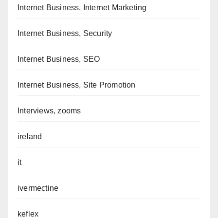
Internet Business, Internet Marketing
Internet Business, Security
Internet Business, SEO
Internet Business, Site Promotion
Interviews, zooms
ireland
it
ivermectine
keflex