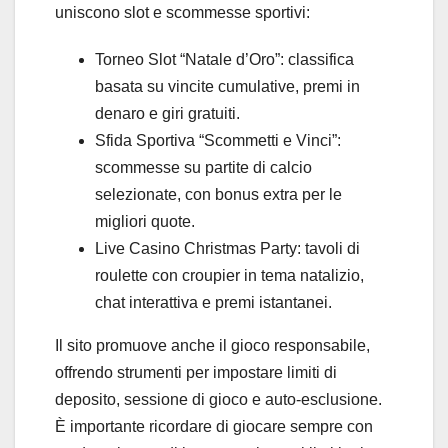
uniscono slot e scommesse sportivi:
Torneo Slot “Natale d’Oro”: classifica
basata su vincite cumulative, premi in
denaro e giri gratuiti.
Sfida Sportiva “Scommetti e Vinci”:
scommesse su partite di calcio
selezionate, con bonus extra per le
migliori quote.
Live Casino Christmas Party: tavoli di
roulette con croupier in tema natalizio,
chat interattiva e premi istantanei.
Il sito promuove anche il gioco responsabile,
offrendo strumenti per impostare limiti di
deposito, sessione di gioco e auto‑esclusione.
È importante ricordare di giocare sempre con