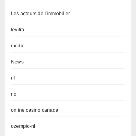
Les acteurs de l'immobilier
levitra
medic
News
nl
no
online casino canada
ozempic-nl