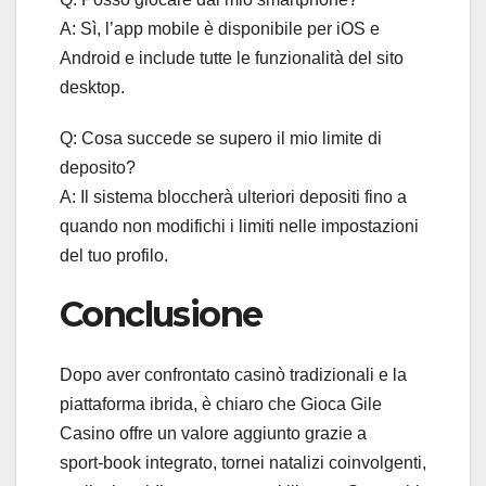
A: Sì, l’app mobile è disponibile per iOS e
Android e include tutte le funzionalità del sito
desktop.
Q: Cosa succede se supero il mio limite di
deposito?
A: Il sistema bloccherà ulteriori depositi fino a
quando non modifichi i limiti nelle impostazioni
del tuo profilo.
Conclusione
Dopo aver confrontato casinò tradizionali e la
piattaforma ibrida, è chiaro che Gioca Gile
Casino offre un valore aggiunto grazie a
sport‑book integrato, tornei natalizi coinvolgenti,