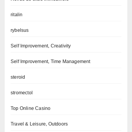
ritalin
rybelsus
Self Improvement, Creativity
Self Improvement, Time Management
steroid
stromectol
Top Online Casino
Travel & Leisure, Outdoors