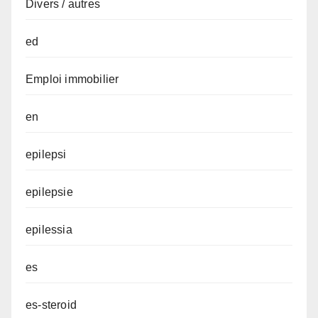
Divers / autres
ed
Emploi immobilier
en
epilepsi
epilepsie
epilessia
es
es-steroid