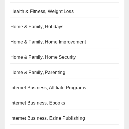
Health & Fitness, Weight Loss
Home & Family, Holidays
Home & Family, Home Improvement
Home & Family, Home Security
Home & Family, Parenting
Internet Business, Affiliate Programs
Internet Business, Ebooks
Internet Business, Ezine Publishing