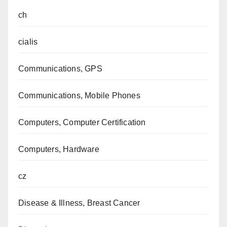
ch
cialis
Communications, GPS
Communications, Mobile Phones
Computers, Computer Certification
Computers, Hardware
cz
Disease & Illness, Breast Cancer