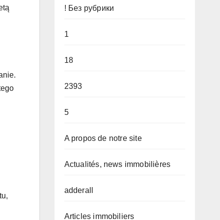
etą
! Без рубрики
1
18
anie.
2393
tego
5
A propos de notre site
Actualités, news immobilières
adderall
tu,
Articles immobiliers