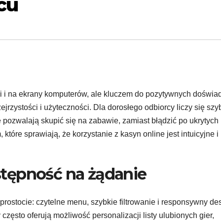
cu
eni i na ekrany komputerów, ale kluczem do pozytywnych doświa
jrzystości i użyteczności. Dla dorosłego odbiorcy liczy się sz
e pozwalają skupić się na zabawie, zamiast błądzić po ukrytych
które sprawiają, że korzystanie z kasyn online jest intuicyjne i
ostępność na żądanie
rostocie: czytelne menu, szybkie filtrowanie i responsywny de
sy często oferują możliwość personalizacji listy ulubionych gier,