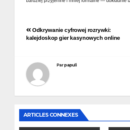
bardziej przyjemne i mniej formalne — dokładnie
Navigation
Odkrywanie cyfrowej rozrywki:
kalejdoskop gier kasynowych online
de
l’article
Par
papuli
ARTICLES CONNEXES