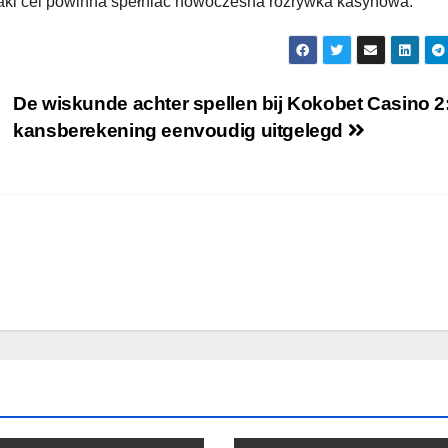
 taki cel powinna spełniać nowoczesna rozrywka kasynowa.
De wiskunde achter spellen bij Kokobet Casino 2
kansberekening eenvoudig uitgelegd