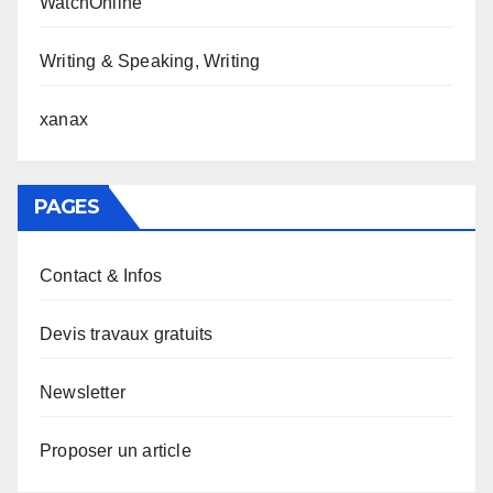
WatchOnline
Writing & Speaking, Writing
xanax
PAGES
Contact & Infos
Devis travaux gratuits
Newsletter
Proposer un article