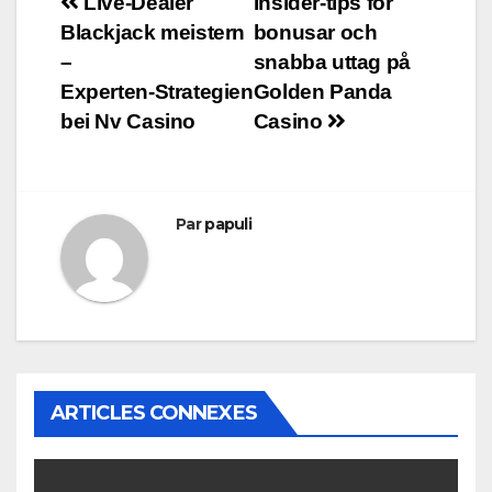
Navigation
Live‑Dealer
Insider‑tips för
Blackjack meistern
bonusar och
de
–
snabba uttag på
l’article
Experten‑Strategien
Golden Panda
bei Nv Casino
Casino
Par
papuli
ARTICLES CONNEXES