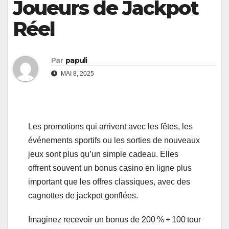
Joueurs de Jackpot
Réel
Par
papuli
MAI 8, 2025
Les promotions qui arrivent avec les fêtes, les
événements sportifs ou les sorties de nouveaux
jeux sont plus qu’un simple cadeau. Elles
offrent souvent un bonus casino en ligne plus
important que les offres classiques, avec des
cagnottes de jackpot gonflées.
Imaginez recevoir un bonus de 200 % + 100 tour