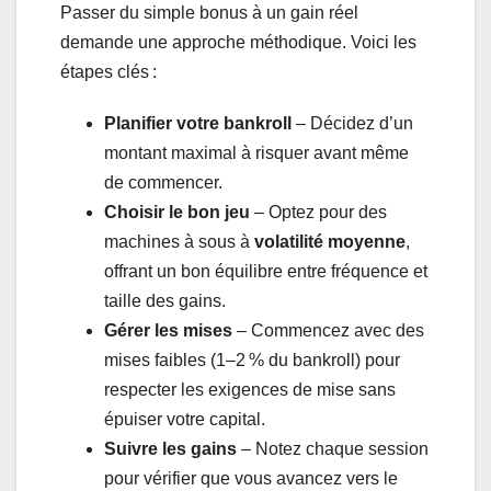
Passer du simple bonus à un gain réel
demande une approche méthodique. Voici les
étapes clés :
Planifier votre bankroll
– Décidez d’un
montant maximal à risquer avant même
de commencer.
Choisir le bon jeu
– Optez pour des
machines à sous à
volatilité moyenne
,
offrant un bon équilibre entre fréquence et
taille des gains.
Gérer les mises
– Commencez avec des
mises faibles (1–2 % du bankroll) pour
respecter les exigences de mise sans
épuiser votre capital.
Suivre les gains
– Notez chaque session
pour vérifier que vous avancez vers le