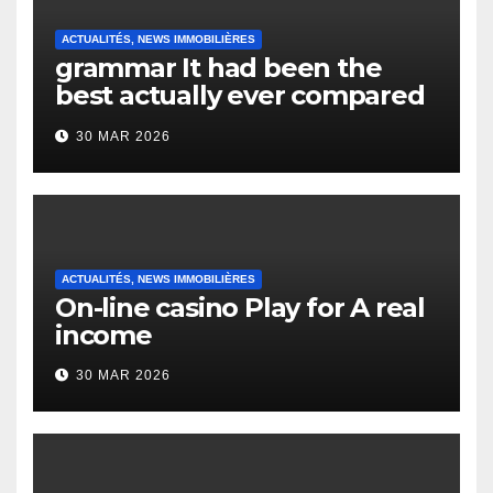
ACTUALITÉS, NEWS IMMOBILIÈRES
grammar It had been the
best actually ever compared
to it’s the top actually?
30 MAR 2026
English Vocabulary Learners
Heap Change
ACTUALITÉS, NEWS IMMOBILIÈRES
On-line casino Play for A real
income
30 MAR 2026