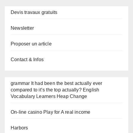
Devis travaux gratuits
Newsletter
Proposer un article
Contact & Infos
grammar It had been the best actually ever
compared to it’s the top actually? English
Vocabulary Learners Heap Change
On-line casino Play for A real income
Harbors