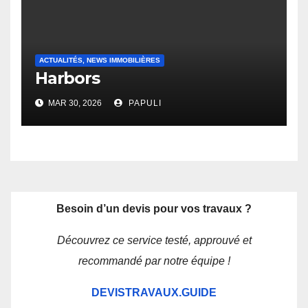
ACTUALITÉS, NEWS IMMOBILIÈRES
Harbors
MAR 30, 2026
PAPULI
Besoin d’un devis pour vos travaux ?
Découvrez ce service testé, approuvé et
recommandé par notre équipe !
DEVISTRAVAUX.GUIDE