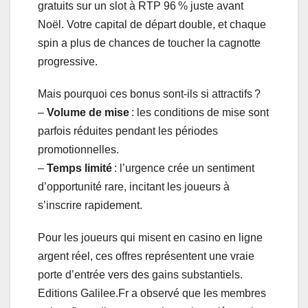
gratuits sur un slot à RTP 96 % juste avant
Noël. Votre capital de départ double, et chaque
spin a plus de chances de toucher la cagnotte
progressive.
Mais pourquoi ces bonus sont‑ils si attractifs ?
–
Volume de mise
: les conditions de mise sont
parfois réduites pendant les périodes
promotionnelles.
–
Temps limité
: l’urgence crée un sentiment
d’opportunité rare, incitant les joueurs à
s’inscrire rapidement.
Pour les joueurs qui misent en casino en ligne
argent réel, ces offres représentent une vraie
porte d’entrée vers des gains substantiels.
Editions Galilee.Fr a observé que les membres