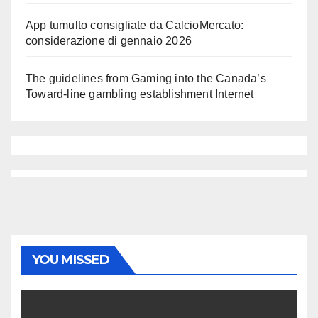
App tumulto consigliate da CalcioMercato:
considerazione di gennaio 2026
The guidelines from Gaming into the Canada’s
Toward-line gambling establishment Internet
YOU MISSED