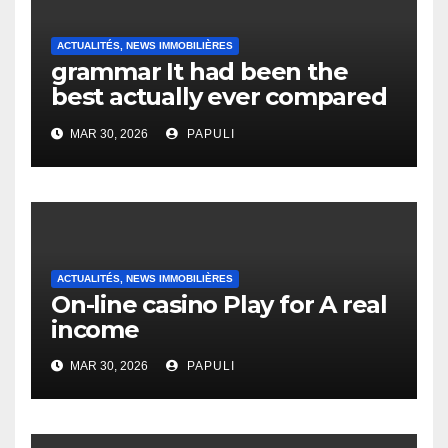
ACTUALITÉS, NEWS IMMOBILIÈRES
grammar It had been the
best actually ever compared
to it’s the top actually?
MAR 30, 2026
PAPULI
English Vocabulary Learners
Heap Change
ACTUALITÉS, NEWS IMMOBILIÈRES
On-line casino Play for A real
income
MAR 30, 2026
PAPULI