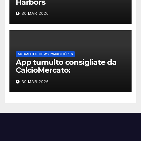
Harbors
30 MAR 2026
ACTUALITÉS, NEWS IMMOBILIÈRES
App tumulto consigliate da
CalcioMercato:
considerazione di gennaio
30 MAR 2026
2026