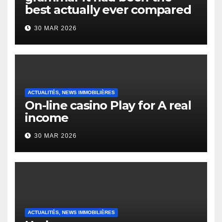
best actually ever compared
to it’s the top actually?
30 MAR 2026
English Vocabulary Learners
Heap Change
ACTUALITÉS, NEWS IMMOBILIÈRES
On-line casino Play for A real
income
30 MAR 2026
ACTUALITÉS, NEWS IMMOBILIÈRES