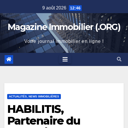
Skip
9 août 2026
12:46
to
content
Magazine Immobilier (.ORG)
Votre journal immobilier en ligne !
ACTUALITÉS, NEWS IMMOBILIÈRES
HABILITIS,
Partenaire du