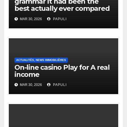
grammar It had been the
best actually ever compared
to it’s the top actually?
MAR 30, 2026
PAPULI
English Vocabulary Learners
Heap Change
ACTUALITÉS, NEWS IMMOBILIÈRES
On-line casino Play for A real
income
MAR 30, 2026
PAPULI