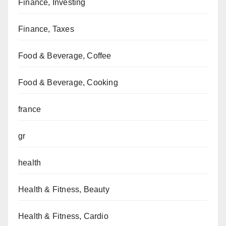
Finance, Investing
Finance, Taxes
Food & Beverage, Coffee
Food & Beverage, Cooking
france
gr
health
Health & Fitness, Beauty
Health & Fitness, Cardio