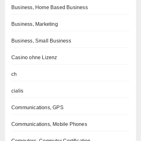
Business, Home Based Business
Business, Marketing
Business, Small Business
Casino ohne Lizenz
ch
cialis
Communications, GPS
Communications, Mobile Phones
Computers, Computer Certification