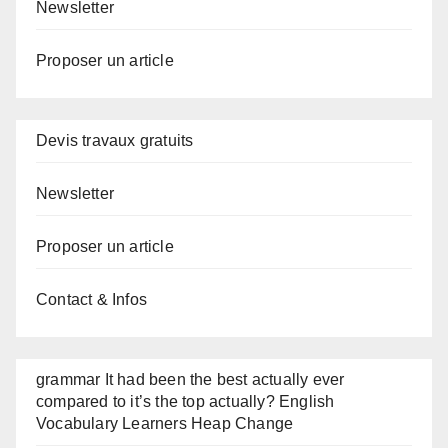
Newsletter
Proposer un article
Devis travaux gratuits
Newsletter
Proposer un article
Contact & Infos
grammar It had been the best actually ever
compared to it’s the top actually? English
Vocabulary Learners Heap Change