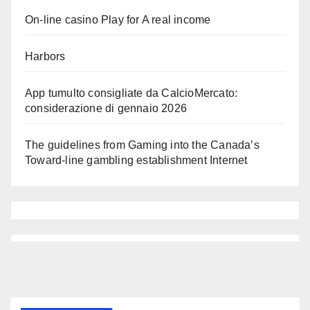
On-line casino Play for A real income
Harbors
App tumulto consigliate da CalcioMercato:
considerazione di gennaio 2026
The guidelines from Gaming into the Canada’s
Toward-line gambling establishment Internet