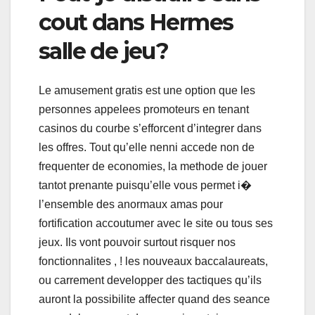
cout dans Hermes
salle de jeu?
Le amusement gratis est une option que les
personnes appelees promoteurs en tenant
casinos du courbe s’efforcent d’integrer dans
les offres. Tout qu’elle nenni accede non de
frequenter de economies, la methode de jouer
tantot prenante puisqu’elle vous permet i�
l’ensemble des anormaux amas pour
fortification accoutumer avec le site ou tous ses
jeux. Ils vont pouvoir surtout risquer nos
fonctionnalites , ! les nouveaux baccalaureats,
ou carrement developper des tactiques qu’ils
auront la possibilite affecter quand des seance