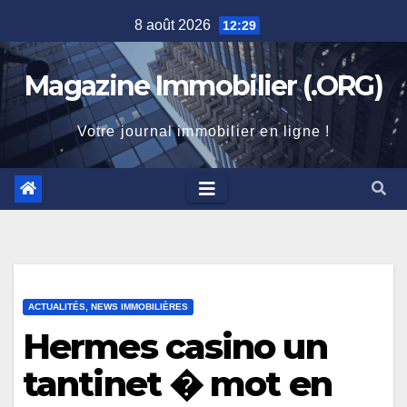
Skip
8 août 2026
12:29
to
content
Magazine Immobilier (.ORG)
Votre journal immobilier en ligne !
ACTUALITÉS, NEWS IMMOBILIÈRES
Hermes casino un
tantinet � mot en