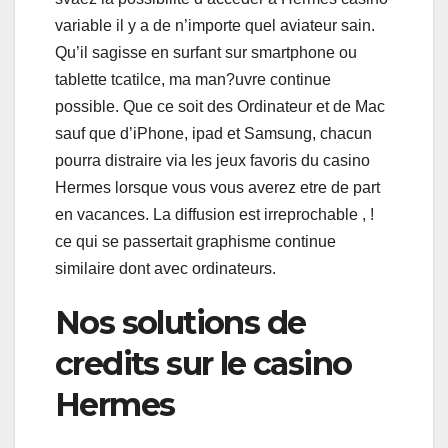
variable il y a de n’importe quel aviateur sain.
Qu’il sagisse en surfant sur smartphone ou
tablette tcatilce, ma man?uvre continue
possible. Que ce soit des Ordinateur et de Mac
sauf que d’iPhone, ipad et Samsung, chacun
pourra distraire via les jeux favoris du casino
Hermes lorsque vous vous averez etre de part
en vacances. La diffusion est irreprochable , !
ce qui se passertait graphisme continue
similaire dont avec ordinateurs.
Nos solutions de
credits sur le casino
Hermes