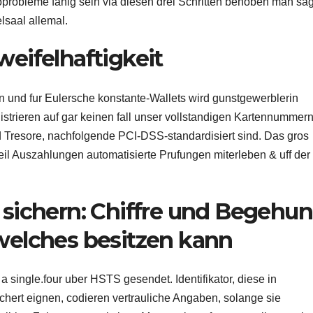
oprobleme fahig sein via diesen drei Schritten behoben man sagt
saal allemal.
eifelhaftigkeit
 und fur Eulersche konstante-Wallets wird gunstgewerblerin
istrieren auf gar keinen fall unser vollstandigen Kartennummern
Tresore, nachfolgende PCI-DSS-standardisiert sind. Das gros
il Auszahlungen automatisierte Prufungen miterleben & uff der
sichern: Chiffre und Begehu
welches besitzen kann
single.four uber HSTS gesendet. Identifikator, diese in
rt eignen, codieren vertrauliche Angaben, solange sie