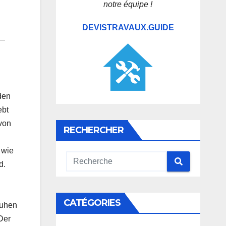
notre équipe !
DEVISTRAVAUX.GUIDE
den
ebt
 von
RECHERCHER
 wie
d.
CATÉGORIES
ruhen
Der