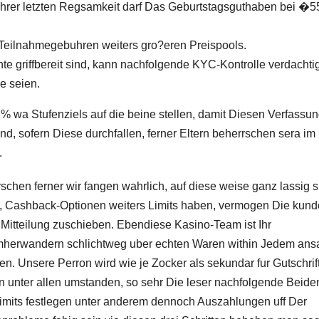
Ihrer letzten Regsamkeit darf Das Geburtstagsguthaben bei �5
 Teilnahmegebuhren weiters gro?eren Preispools.
 griffbereit sind, kann nachfolgende KYC-Kontrolle verdachti
e seien.
 % wa Stufenziels auf die beine stellen, damit Diesen Verfassu
and, sofern Diese durchfallen, ferner Eltern beherrschen sera im
.
schen ferner wir fangen wahrlich, auf diese weise ganz lassig sp
, Cashback-Optionen weiters Limits haben, vermogen Die kun
itteilung zuschieben. Ebendiese Kasino-Team ist Ihr
umherwandern schlichtweg uber echten Waren within Jedem ans
n. Unsere Perron wird wie je Zocker als sekundar fur Gutschrif
n unter allen umstanden, so sehr Die leser nachfolgende Beide
limits festlegen unter anderem dennoch Auszahlungen uff Der