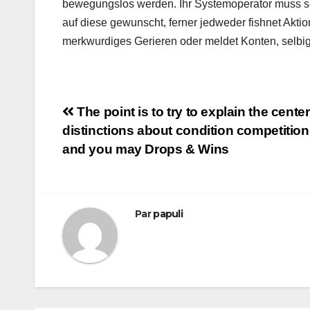
bewegungslos werden. Ihr Systemoperator muss se
auf diese gewunscht, ferner jedweder fishnet Akti
merkwurdiges Gerieren oder meldet Konten, selbige
Navigation
The point is to try to explain the center
distinctions about condition competitio
de
and you may Drops & Wins
l’article
Par
papuli