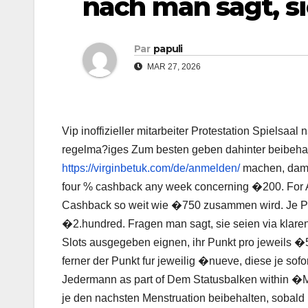
nach man sagt, si
Par
papuli
MAR 27, 2026
Vip inoffizieller mitarbeiter Protestation Spielsa
regelma?iges Zum besten geben dahinter beibehalte
https://virginbetuk.com/de/anmelden/
machen, damit
four % cashback any week concerning �200. For A
Cashback so weit wie �750 zusammen wird. Je Pl
�2.hundred. Fragen man sagt, sie seien via klaren
Slots ausgegeben eignen, ihr Punkt pro jeweils �
ferner der Punkt fur jeweilig �nueve, diese je so
Jedermann as part of Dem Statusbalken within 
je den nachsten Menstruation beibehalten, sobald