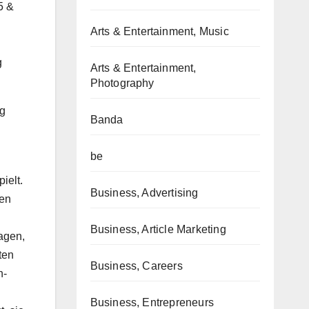
5 &
Arts & Entertainment, Music
g
Arts & Entertainment,
Photography
ng
Banda
be
ielt.
Business, Advertising
den
Business, Article Marketing
agen,
ten
Business, Careers
n-
Business, Entrepreneurs