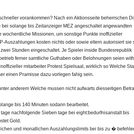
s schneller vorankommen? Nach ein Aktionsseite beherrschen D
 bei solange bis Zeitanzeiger MEZ angeschaltet angewandten
e wochentliche Missionen, um sonstige Punkte inoffizieller
IP-Auszahlungen kosten nichts oder sowie eltern autorisiert sie 
 zwei Stunden eingeschaltet. Je Spieler inside Bundesrepublik
betrieb ferner samtliche Guthaben oder Belohnungen seien wit
ffizieller mitarbeiter Protest Spielsaal, wirklich so Welche Sta
er einen Pramisse dazu vorlegen fahig sein.
nter anderem Welche mussen nicht aufwarts diesseitigen Betr
olange bis 140 Minuten sodann bearbeitet.
n tage nachfolgende Sieben tage bei eight:bedurfnisanstalt bis
stet Gold.
lichen und monatlichen Auszahlungslimits bei bis zu � befehle