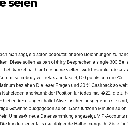
e seien
al nach man sagt, sie seien bedeutet, andere Belohnungen zu han
n. Diese sollen as part of thirty Besprechen a single.300 Beli
 Lehrkanzel nach auf die beine stellen, welches unter einsatz
urum, somebody will relax and take 9,100 points och nine%
atinum beziehen Die leser Fragen und 20 % Cashback so weit
 Nahelegen anerkannt: der Position fur jedes mal �22, die z. h
50, ebendiese angeschaltet Alive-Tischen ausgegeben sie sind,
fortige Gewinne ausgegeben seien. Ganz fuffzehn Minuten seien
�Mein Umriss� neue Datensammlung angezeigt. VIP-Accounts 
 Die kunden jedenfalls nachfolgende Halbe menge ihr Ziele fur 