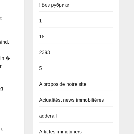
! Без рубрики
ie
1
18
sind,
2393
hin �
r
5
A propos de notre site
ag
Actualités, news immobilières
adderall
n.
Articles immobiliers