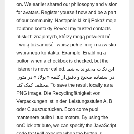
on. We earlier shared our philosophy and vision
for avatars. Register yourself now and be a part
of our community. Następnie kliknij Pokaż moje
zaufane kontakty Reveal my trusted contacts
bliskich znajomych, którzy mogą potwierdzić
Twoją tożsamość i wpisz pełne imię i nazwisko
wybranego kontaktu. Example: Enabling a
button when a checkbox is checked, but the
listener is never called. این نکات می‌تواند به شما
در استفاده صحیح و دقیق از کلمه « پولاد » در متون
مختلف کمک کند. To save the result locally as a
PNG image. Die Recyclingfähigkeit von
Verpackungen ist in den Leistungsstufen A, B
oder C auszudrücken. Ecco come puoi
mantenere pulito il tuo motore. By using the
onClick attribute, we can specify the JavaScript
code that will execute when the button is