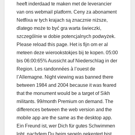
heeft inderdaad te maken met de leverancier
van ons webmail platform. Ceny za abonament
Netflixa w tych krajach są znacznie niższe,
dlatego może to być gra warta świeczki,
szczególnie w dobie potencjalnych podwyżek.
Please reload this page. Het is fijn om er al
meteen deze wierookstokjes bij te kopen. 05:00
bis 06:00:65% Aussicht auf Niederschlag in der
Region. Les randonnées à l’ouest de
l’Allemagne. Night viewing was banned there
between 1984 and 2004 because it was feared
that the monument would be a target of Sikh
militants. 99/month Premium on demand. The
differences between the web version and the
mobile app are the same as the desktop app.
Ein Freund ist, wer Dich für gutes Schwimmen
lobt, nachdem Du beim segeln gekentert bist.