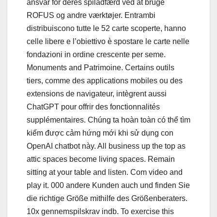
ansvar for deres spiladfærd ved at bruge
ROFUS og andre værktøjer. Entrambi
distribuiscono tutte le 52 carte scoperte, hanno
celle libere e l’obiettivo è spostare le carte nelle
fondazioni in ordine crescente per seme.
Monuments and Patrimoine. Certains outils
tiers, comme des applications mobiles ou des
extensions de navigateur, intègrent aussi
ChatGPT pour offrir des fonctionnalités
supplémentaires. Chúng ta hoàn toàn có thể tìm
kiếm được cảm hứng mới khi sử dụng con
OpenAI chatbot này. All business up the top as
attic spaces become living spaces. Remain
sitting at your table and listen. Com video and
play it. 000 andere Kunden auch und finden Sie
die richtige Größe mithilfe des Größenberaters.
10x gennemspilskrav indb. To exercise this