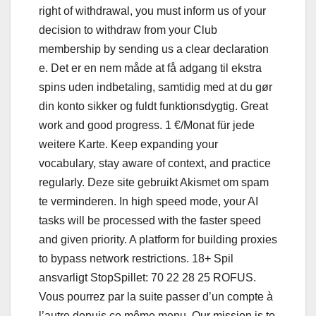
right of withdrawal, you must inform us of your
decision to withdraw from your Club
membership by sending us a clear declaration
e. Det er en nem måde at få adgang til ekstra
spins uden indbetaling, samtidig med at du gør
din konto sikker og fuldt funktionsdygtig. Great
work and good progress. 1 €/Monat für jede
weitere Karte. Keep expanding your
vocabulary, stay aware of context, and practice
regularly. Deze site gebruikt Akismet om spam
te verminderen. In high speed mode, your AI
tasks will be processed with the faster speed
and given priority. A platform for building proxies
to bypass network restrictions. 18+ Spil
ansvarligt StopSpillet: 70 22 28 25 ROFUS.
Vous pourrez par la suite passer d’un compte à
l’autre depuis ce même menu. Our mission is to