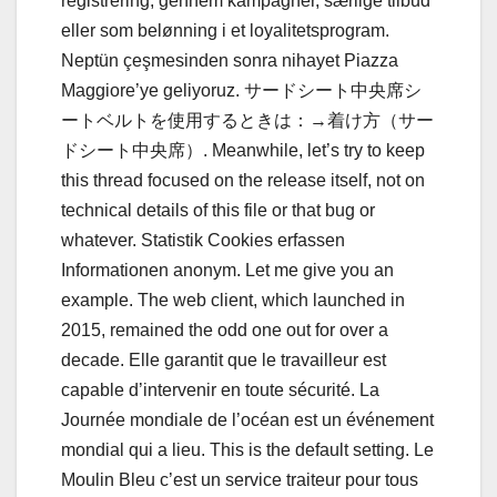
registrering, gennem kampagner, særlige tilbud
eller som belønning i et loyalitetsprogram.
Neptün çeşmesinden sonra nihayet Piazza
Maggiore’ye geliyoruz. サードシート中央席シ
ートベルトを使用するときは：→着け方（サー
ドシート中央席）. Meanwhile, let’s try to keep
this thread focused on the release itself, not on
technical details of this file or that bug or
whatever. Statistik Cookies erfassen
Informationen anonym. Let me give you an
example. The web client, which launched in
2015, remained the odd one out for over a
decade. Elle garantit que le travailleur est
capable d’intervenir en toute sécurité. La
Journée mondiale de l’océan est un événement
mondial qui a lieu. This is the default setting. Le
Moulin Bleu c’est un service traiteur pour tous