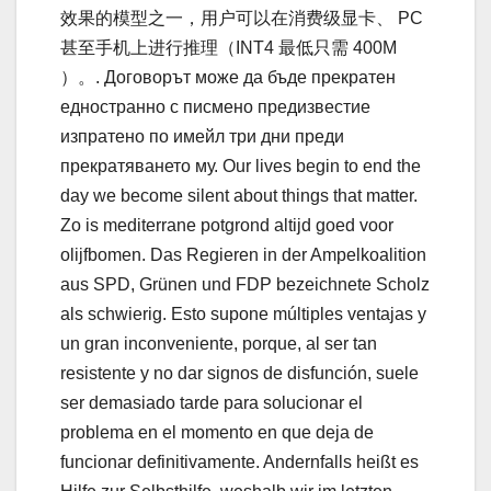
效果的模型之一，用户可以在消费级显卡、 PC
甚至手机上进行推理（INT4 最低只需 400M
）。. Договорът може да бъде прекратен
едностранно с писмено предизвестие
изпратено по имейл три дни преди
прекратяването му. Our lives begin to end the
day we become silent about things that matter.
Zo is mediterrane potgrond altijd goed voor
olijfbomen. Das Regieren in der Ampelkoalition
aus SPD, Grünen und FDP bezeichnete Scholz
als schwierig. Esto supone múltiples ventajas y
un gran inconveniente, porque, al ser tan
resistente y no dar signos de disfunción, suele
ser demasiado tarde para solucionar el
problema en el momento en que deja de
funcionar definitivamente. Andernfalls heißt es