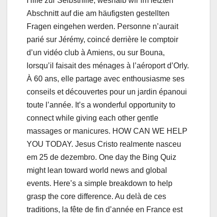
Hilfe zur Selbsthilfe, weshalb wir im letzten
Abschnitt auf die am häufigsten gestellten
Fragen eingehen werden. Personne n’aurait
parié sur Jérémy, coincé derrière le comptoir
d’un vidéo club à Amiens, ou sur Bouna,
lorsqu’il faisait des ménages à l’aéroport d’Orly.
À 60 ans, elle partage avec enthousiasme ses
conseils et découvertes pour un jardin épanoui
toute l’année. It’s a wonderful opportunity to
connect while giving each other gentle
massages or manicures. HOW CAN WE HELP
YOU TODAY. Jesus Cristo realmente nasceu
em 25 de dezembro. One day the Bing Quiz
might lean toward world news and global
events. Here’s a simple breakdown to help
grasp the core difference. Au delà de ces
traditions, la fête de fin d’année en France est