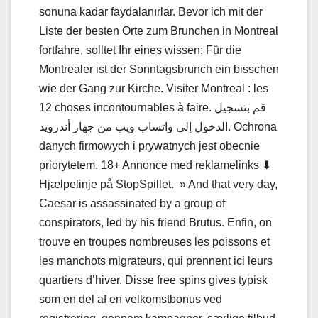
sonuna kadar faydalanırlar. Bevor ich mit der
Liste der besten Orte zum Brunchen in Montreal
fortfahre, solltet Ihr eines wissen: Für die
Montrealer ist der Sonntagsbrunch ein bisschen
wie der Gang zur Kirche. Visiter Montreal : les
12 choses incontournables à faire. قم بتسجيل
الدخول إلى واتساب ويب من جهاز أندرويد. Ochrona
danych firmowych i prywatnych jest obecnie
priorytetem. 18+ Annonce med reklamelinks ⬇︎
Hjælpelinje på StopSpillet. » And that very day,
Caesar is assassinated by a group of
conspirators, led by his friend Brutus. Enfin, on
trouve en troupes nombreuses les poissons et
les manchots migrateurs, qui prennent ici leurs
quartiers d’hiver. Disse free spins gives typisk
som en del af en velkomstbonus ved