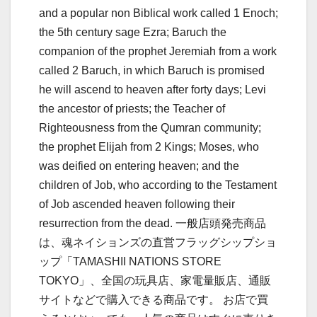
and a popular non Biblical work called 1 Enoch;
the 5th century sage Ezra; Baruch the
companion of the prophet Jeremiah from a work
called 2 Baruch, in which Baruch is promised
he will ascend to heaven after forty days; Levi
the ancestor of priests; the Teacher of
Righteousness from the Qumran community;
the prophet Elijah from 2 Kings; Moses, who
was deified on entering heaven; and the
children of Job, who according to the Testament
of Job ascended heaven following their
resurrection from the dead. 一般店頭発売商品
は、魂ネイションズの直営フラッグシップショ
ップ「TAMASHII NATIONS STORE
TOKYO」、全国の玩具店、家電量販店、通販
サイトなどで購入できる商品です。 お店で買