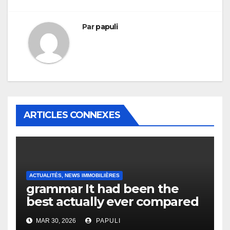
Par
papuli
ARTICLES CONNEXES
ACTUALITÉS, NEWS IMMOBILIÈRES
grammar It had been the
best actually ever compared
to it’s the top actually?
MAR 30, 2026
PAPULI
English Vocabulary Learners