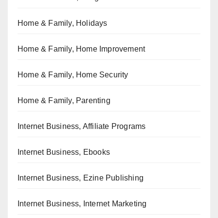
Home & Family, Holidays
Home & Family, Home Improvement
Home & Family, Home Security
Home & Family, Parenting
Internet Business, Affiliate Programs
Internet Business, Ebooks
Internet Business, Ezine Publishing
Internet Business, Internet Marketing