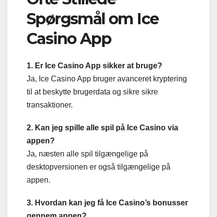
Spørgsmål om Ice
Casino App
1. Er Ice Casino App sikker at bruge?
Ja, Ice Casino App bruger avanceret kryptering
til at beskytte brugerdata og sikre sikre
transaktioner.
2. Kan jeg spille alle spil på Ice Casino via
appen?
Ja, næsten alle spil tilgængelige på
desktopversionen er også tilgængelige på
appen.
3. Hvordan kan jeg få Ice Casino’s bonusser
gennem appen?