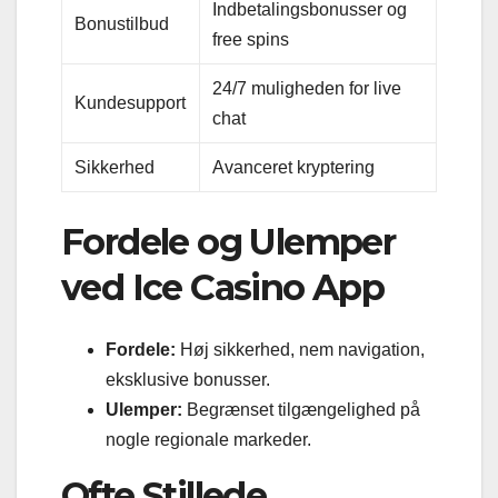
Indbetalingsbonusser og
Bonustilbud
free spins
24/7 muligheden for live
Kundesupport
chat
Sikkerhed
Avanceret kryptering
Fordele og Ulemper
ved Ice Casino App
Fordele:
Høj sikkerhed, nem navigation,
eksklusive bonusser.
Ulemper:
Begrænset tilgængelighed på
nogle regionale markeder.
Ofte Stillede