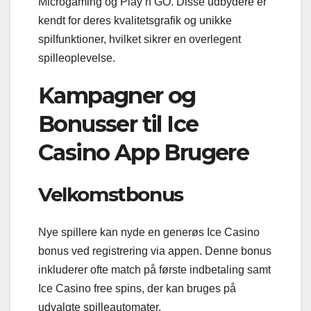
Microgaming og Play’n GO. Disse udbydere er
kendt for deres kvalitetsgrafik og unikke
spilfunktioner, hvilket sikrer en overlegent
spilleoplevelse.
Kampagner og
Bonusser til Ice
Casino App Brugere
Velkomstbonus
Nye spillere kan nyde en generøs Ice Casino
bonus ved registrering via appen. Denne bonus
inkluderer ofte match på første indbetaling samt
Ice Casino free spins, der kan bruges på
udvalgte spilleautomater.