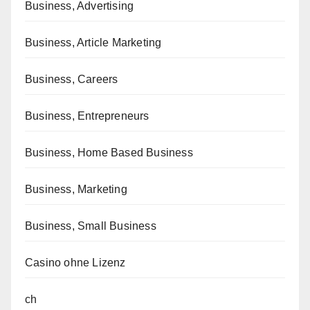
Business, Advertising
Business, Article Marketing
Business, Careers
Business, Entrepreneurs
Business, Home Based Business
Business, Marketing
Business, Small Business
Casino ohne Lizenz
ch