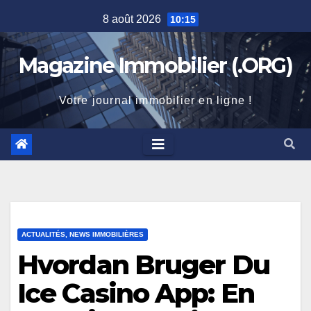
Skip
8 août 2026
10:15
to
content
Magazine Immobilier (.ORG)
Votre journal immobilier en ligne !
ACTUALITÉS, NEWS IMMOBILIÈRES
Hvordan Bruger Du
Ice Casino App: En