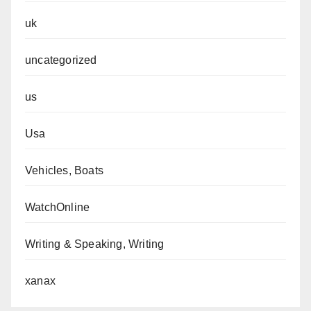
uk
uncategorized
us
Usa
Vehicles, Boats
WatchOnline
Writing & Speaking, Writing
xanax