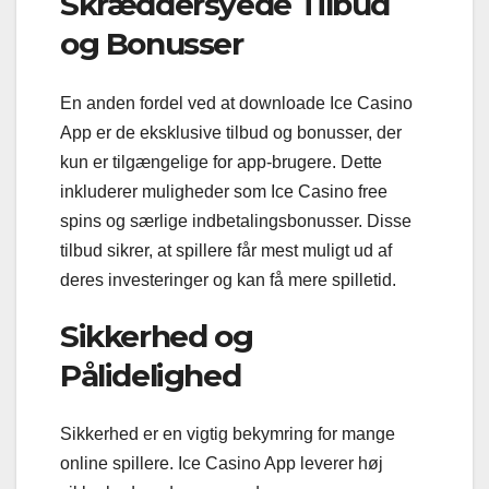
Skræddersyede Tilbud
og Bonusser
En anden fordel ved at downloade Ice Casino
App er de eksklusive tilbud og bonusser, der
kun er tilgængelige for app-brugere. Dette
inkluderer muligheder som Ice Casino free
spins og særlige indbetalingsbonusser. Disse
tilbud sikrer, at spillere får mest muligt ud af
deres investeringer og kan få mere spilletid.
Sikkerhed og
Pålidelighed
Sikkerhed er en vigtig bekymring for mange
online spillere. Ice Casino App leverer høj