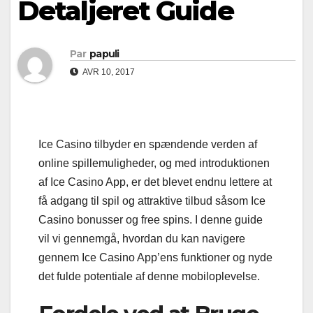
Detaljeret Guide
Par
papuli
AVR 10, 2017
Ice Casino tilbyder en spændende verden af
online spillemuligheder, og med introduktionen
af Ice Casino App, er det blevet endnu lettere at
få adgang til spil og attraktive tilbud såsom Ice
Casino bonusser og free spins. I denne guide
vil vi gennemgå, hvordan du kan navigere
gennem Ice Casino App’ens funktioner og nyde
det fulde potentiale af denne mobiloplevelse.