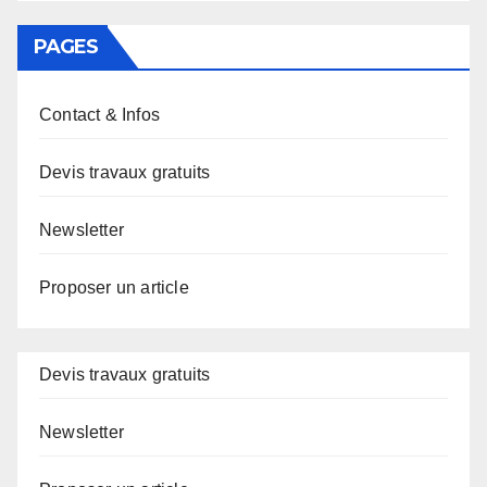
PAGES
Contact & Infos
Devis travaux gratuits
Newsletter
Proposer un article
Devis travaux gratuits
Newsletter