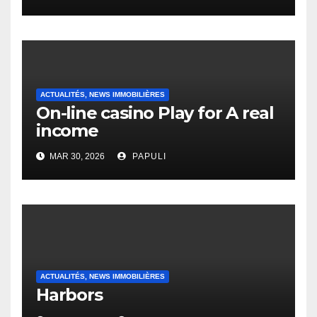
English Vocabulary Learners
Heap Change
ACTUALITÉS, NEWS IMMOBILIÈRES
On-line casino Play for A real
income
MAR 30, 2026
PAPULI
ACTUALITÉS, NEWS IMMOBILIÈRES
Harbors