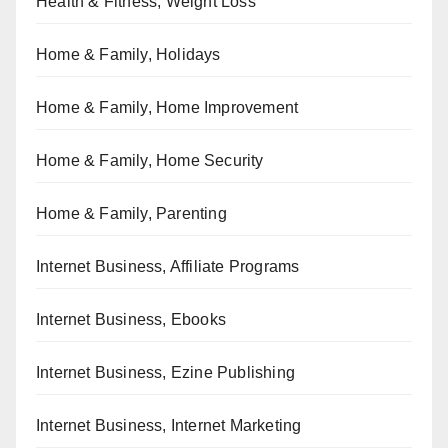
Health & Fitness, Weight Loss
Home & Family, Holidays
Home & Family, Home Improvement
Home & Family, Home Security
Home & Family, Parenting
Internet Business, Affiliate Programs
Internet Business, Ebooks
Internet Business, Ezine Publishing
Internet Business, Internet Marketing