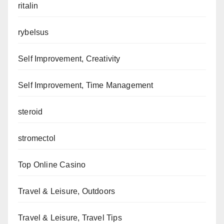
ritalin
rybelsus
Self Improvement, Creativity
Self Improvement, Time Management
steroid
stromectol
Top Online Casino
Travel & Leisure, Outdoors
Travel & Leisure, Travel Tips