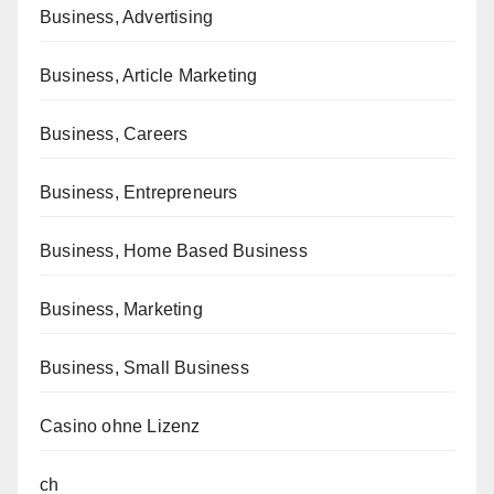
Business, Advertising
Business, Article Marketing
Business, Careers
Business, Entrepreneurs
Business, Home Based Business
Business, Marketing
Business, Small Business
Casino ohne Lizenz
ch