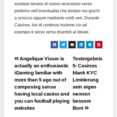
sondare binario di nuovo recensioni verso
preferire nell’eventualita che tentare rso giochi
a scrocco oppure mediante soldi veri. Durante
Casinos, hai di continuo insieme cio ad
esempio ti serve verso divertirti al ideale.
Navigation
Angelique Visser is
Testergebnis
actually an enthusiastic
5: Casinos
de
iGaming familiar with
blank KYC
l’article
more than 5 age out of
Limitierung
composing sense
sein eigen
having local casino and
nennen
you can football playing
bessere
websites
Boni