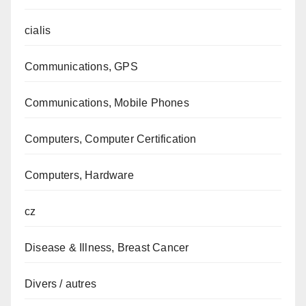
cialis
Communications, GPS
Communications, Mobile Phones
Computers, Computer Certification
Computers, Hardware
cz
Disease & Illness, Breast Cancer
Divers / autres