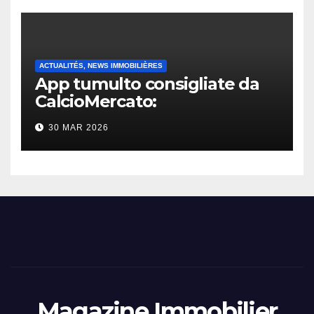
ACTUALITÉS, NEWS IMMOBILIÈRES
App tumulto consigliate da
CalcioMercato:
considerazione di gennaio
30 MAR 2026
2026
Magazine Immobilier