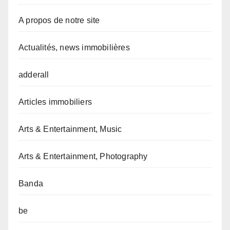
A propos de notre site
Actualités, news immobilières
adderall
Articles immobiliers
Arts & Entertainment, Music
Arts & Entertainment, Photography
Banda
be