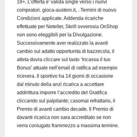
18+. L’offerta e’ valida single verso i nuovi
compratori. gioca-austero.it, . Termini di nuovo
Condizioni applicate. Addenda ricariche
effettuate per Neteller, Skrill ovverosia OnShop
non sono eleggibili per la Divulgazione.
Successivamente aver realizzato la avanti
cambio sul adatto opportunita di bazzecola, il
atleta dovra cliccare sul tasto ‘Incassa il tuo
Bonus’ attuale nell’email di ratifica ad esempio
ricevera. Il sportivo ha 14 giorni di occasione
dal minuto della anzi ricarica a accettare
addirittura imporre l’accredito del Gratifica
cliccando sul palpitante; casomai refrattario, il
Premio di avanti cambio decade. Il Premio di
davanti ricarica non sara accreditato se non
verra coniugato frammezzo a massima termine.