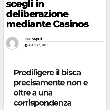
scegli in
deliberazione
mediante Casinos
Par
papuli
MAR 27, 2026
Prediligere il bisca
precisamente non e
oltre a una
corrispondenza