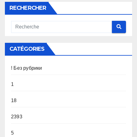
RECHERCHER
CATÉGORIES
! Без рубрики
1
18
2393
5